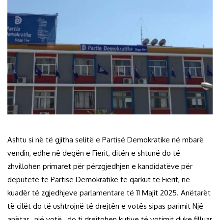
Ashtu si në të gjitha selitë e Partisë Demokratike në mbarë
vendin, edhe në degën e Fierit, ditën e shtunë do të
zhvillohen primaret për përzgjedhjen e kandidatëve për
deputetë të Partisë Demokratike të qarkut të Fierit, në
kuadër të zgjedhjeve parlamentare të 11 Majit 2025. Anëtarët
të cilët do të ushtrojnë të drejtën e votës sipas parimit Një
anëtar , një votë , do ti drejtohen kutive të votimit duke filluar