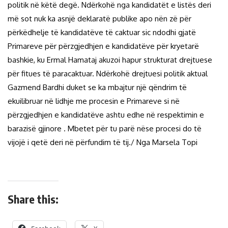
politik në këtë degë. Ndërkohë nga kandidatët e listës deri
më sot nuk ka asnjë deklaratë publike apo nën zë për
përkëdhelje të kandidatëve të caktuar sic ndodhi gjatë
Primareve për përzgjedhjen e kandidatëve për kryetarë
bashkie, ku Ermal Hamataj akuzoi hapur strukturat drejtuese
për fitues të paracaktuar. Ndërkohë drejtuesi politik aktual
Gazmend Bardhi duket se ka mbajtur një qëndrim të
ekuilibruar në lidhje me procesin e Primareve si në
përzgjedhjen e kandidatëve ashtu edhe në respektimin e
barazisë gjinore . Mbetet për tu parë nëse procesi do të
vijojë i qetë deri në përfundim të tij./ Nga Marsela Topi
Share this: