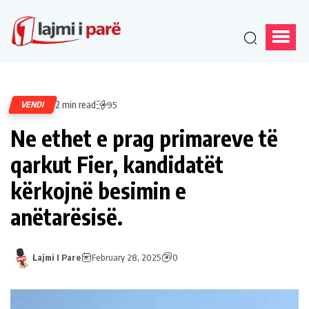
2 min read
VENDI
95
Ne ethet e prag primareve të
qarkut Fier, kandidatët
kërkojnë besimin e
anëtarësisë.
Lajmi I Pare
February 28, 2025
0