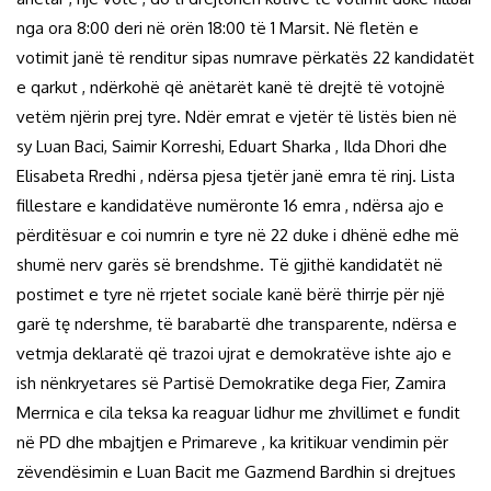
nga ora 8:00 deri në orën 18:00 të 1 Marsit. Në fletën e
votimit janë të renditur sipas numrave përkatës 22 kandidatët
e qarkut , ndërkohë që anëtarët kanë të drejtë të votojnë
vetëm njërin prej tyre. Ndër emrat e vjetër të listës bien në
sy Luan Baci, Saimir Korreshi, Eduart Sharka , Ilda Dhori dhe
Elisabeta Rredhi , ndërsa pjesa tjetër janë emra të rinj. Lista
fillestare e kandidatëve numëronte 16 emra , ndërsa ajo e
përditësuar e coi numrin e tyre në 22 duke i dhënë edhe më
shumë nerv garës së brendshme. Të gjithë kandidatët në
postimet e tyre në rrjetet sociale kanë bërë thirrje për një
garë tę ndershme, të barabartë dhe transparente, ndërsa e
vetmja deklaratë që trazoi ujrat e demokratëve ishte ajo e
ish nënkryetares së Partisë Demokratike dega Fier, Zamira
Merrnica e cila teksa ka reaguar lidhur me zhvillimet e fundit
në PD dhe mbajtjen e Primareve , ka kritikuar vendimin për
zëvendësimin e Luan Bacit me Gazmend Bardhin si drejtues