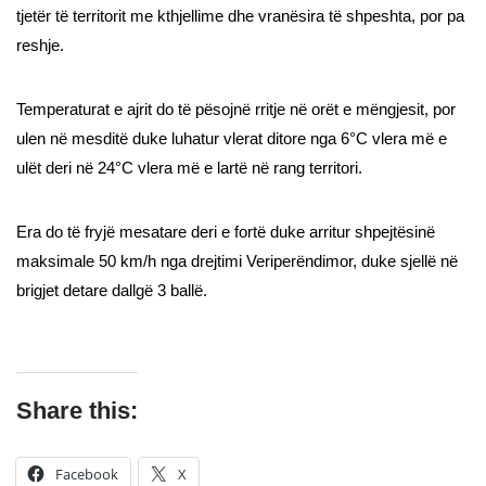
tjetër të territorit me kthjellime dhe vranësira të shpeshta, por pa
reshje.
Temperaturat e ajrit do të pësojnë rritje në orët e mëngjesit, por
ulen në mesditë duke luhatur vlerat ditore nga 6°C vlera më e
ulët deri në 24°C vlera më e lartë në rang territori.
Era do të fryjë mesatare deri e fortë duke arritur shpejtësinë
maksimale 50 km/h nga drejtimi Veriperëndimor, duke sjellë në
brigjet detare dallgë 3 ballë.
Share this:
Facebook
X