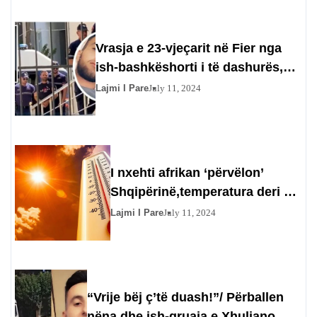
Vrasja e 23-vjeçarit në Fier nga
ish-bashkëshorti i të dashurës,
flet nëna e autorit për nënën e
Lajmi I Pare
July 11, 2024
viktimës: Nuk ta vramë ne…
I nxehti afrikan ‘përvëlon’
Shqipërinë,temperatura deri në
44 gradë ditën e nesërme
Lajmi I Pare
July 11, 2024
“Vrije bëj ç’të duash!”/ Përballen
nëna dhe ish-gruaja e Xhuljano