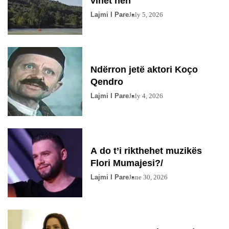
vihet nën
Lajmi I Pare
July 5, 2026
Ndërron jetë aktori Koço
Qendro
Lajmi I Pare
July 4, 2026
A do t’i rikthehet muzikës
Flori Mumajesi?/
Lajmi I Pare
June 30, 2026