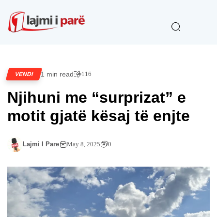
1 min read
116
VENDI
Njihuni me “surprizat” e
motit gjatë kësaj të enjte
Lajmi I Pare
May 8, 2025
0