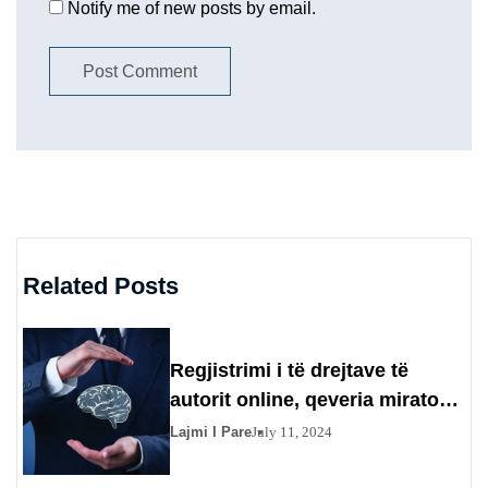
Notify me of new posts by email.
Related Posts
Regjistrimi i të drejtave të
autorit online, qeveria miraton
procedurën që duhet të ndiqet
Lajmi I Pare
July 11, 2024