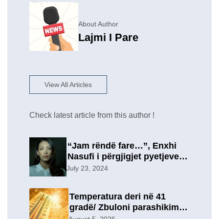
About Author
Lajmi I Pare
View All Articles
Check latest article from this author !
“Jam rëndë fare…”, Enxhi
Nasufi i përgjigjet pyetjeve
për ish-in, pas përfundimit të
July 23, 2024
marrëdhënies 7-vjeçare në
një lidhje të re?
Temperatura deri në 41
gradë/ Zbuloni parashikimin
e motit, për sot