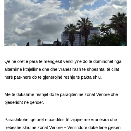
Që në orët e para të mëngjesit vendi ynë do të dominohet nga
alternime kthjellime dhe dhe vranësirash të shpeshta, të cilat
herë pas-here do të gjenerojnë reshje të pakta shiu.
Më të dukshme reshjet do të paraqiten në zonat Veriore dhe
pjesërisht në qendër.
Parashikohet që orët e pasdites të vijojnë me vranësira dhe
rrebeshe shiu në zonat Veriore – Verilindore duke lënë pjesën