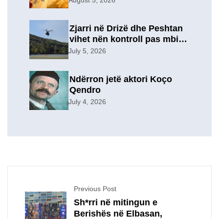
August 5, 2026
Zjarri në Drizë dhe Peshtan
vihet nën kontroll pas mbi 9
orësh operacion, u
July 5, 2026
evakuuan përkohësisht 7
familje
Ndërron jetë aktori Koço
Qendro
July 4, 2026
Previous Post
Sh*rri në mitingun e
Berishës në Elbasan,