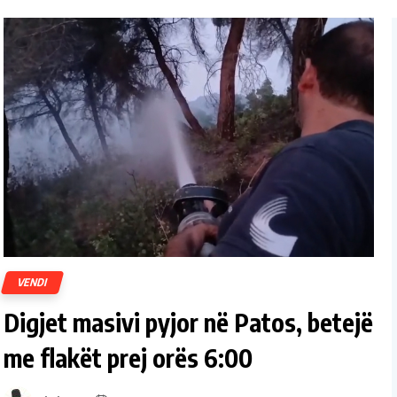
VENDI
Digjet masivi pyjor në Patos, betejë
me flakët prej orës 6:00