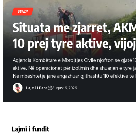
VENDI
Situata me zjarret, AKMC
10 prej tyre aktive, vij
Agjencia Kombëtare e Mbrojtjes Civile njofton se gjatë 12 
aktive. Në operacionet për izolimin dhe shuarjen e tyre 
Në mbështetje janë angazhuar gjithashtu 110 efektivë të F
Lajmi I Pare
August 6, 2026
Lajmi i fundit