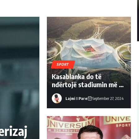
SPORT
Kasablanka do të
ndërtojë stadiumin më të
madh në botë, 115 mijë
Lajmi I Pare
September 27, 2024
vendësh
erizaj