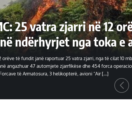
: 25 vatra zjarri në 12 orë
ojnë ndërhyrjet nga toka e a
orëve të fundit janë raportuar 25 vatra zjarri, nga të cilat 10 m
janë angazhuar 47 automjete zjarrfikëse dhe 454 forca operacio
orcave të Armatosura, 3 helikopterë, avioni “Air […]