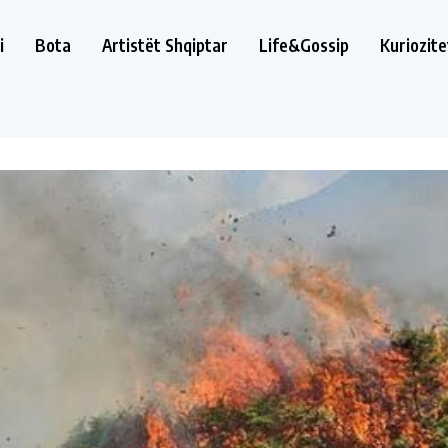
i
Bota
Artistët Shqiptar
Life&Gossip
Kuriozite