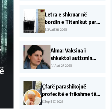
padukshme afër
Tokës
Letra e shkruar në
bordin e Titanikut para
se të fundosej shitet
April 28, 2025
për rreth 400,000
dollarë
s
Alma: Vaksina i
shkaktoi autizmin
djalit, ndryshoi sjellje
April 27, 2025
në
duke ..
Çfarë parashikojnë
profecitë e frikshme të
Nostradamusit dhe Baba
April 27, 2025
Vangës pas vdekjes së