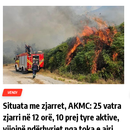
VENDI
Situata me zjarret, AKMC: 25 vatra
zjarri në 12 orë, 10 prej tyre aktive,
vijojnë ndërhyrjet nga toka e ajri