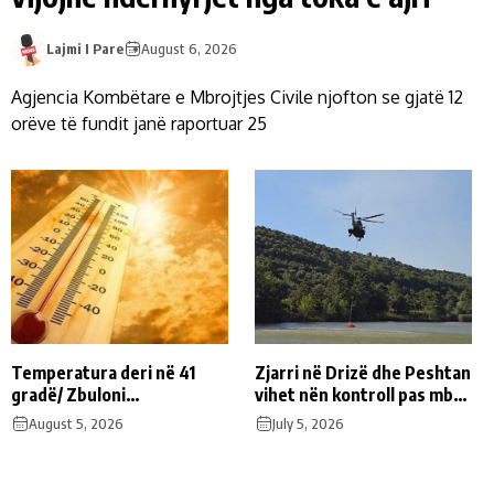
Lajmi I Pare
August 6, 2026
Agjencia Kombëtare e Mbrojtjes Civile njofton se gjatë 12
orëve të fundit janë raportuar 25
Temperatura deri në 41
Zjarri në Drizë dhe Peshtan
gradë/ Zbuloni
vihet nën kontroll pas mbi 9
parashikimin e motit, për
orësh operacion, u
August 5, 2026
July 5, 2026
sot
evakuuan përkohësisht 7
familje