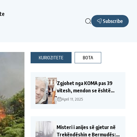
te
Subscribe
KURIOZITETE
BOTA
Zgjohet nga KOMA pas 39
vitesh, mendon se është
akoma 24 vjeç. Nuk e njohu
April 11, 2025
veten në pasqyre, ja si
reagoi kur pa..
Misteri i anijes së gjetur në
Trekëndëshin e Bermudës: U