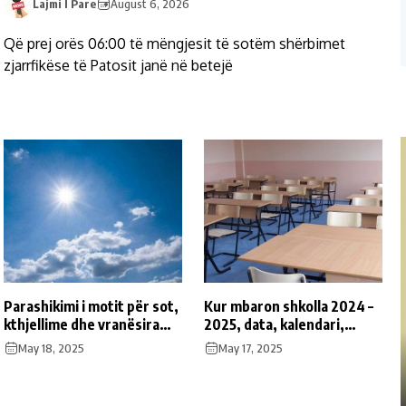
Lajmi I Pare
August 6, 2026
Që prej orës 06:00 të mëngjesit të sotëm shërbimet
zjarrfikëse të Patosit janë në betejë
Parashikimi i motit për sot,
Kur mbaron shkolla 2024 –
kthjellime dhe vranësira
2025, data, kalendari,
kalimtare
pushimet
May 18, 2025
May 17, 2025