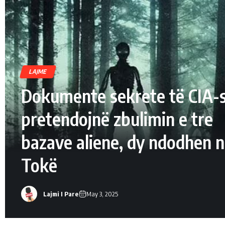
LAJME
Dokumente sekrete të CIA-
pretendojnë zbulimin e tre
bazave aliene, dy ndodhen 
Tokë
Lajmi I Pare
May 3, 2025