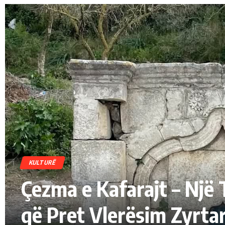
KULTURË
Çezma e Kafarajt – Një 
që Pret Vlerësim Zyrta