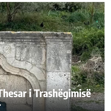
Papa Françeskut
Thesar i Trashëgimisë
r