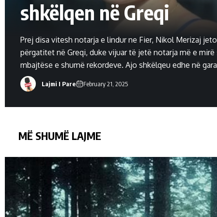
shkëlqen në Greqi
Prej disa vitesh notarja e lindur ne Fier, Nikol Merizaj jet
përgatitet në Greqi, duke vijuar të jetë notarja më e mirë 
mbajtëse e shumë rekordeve. Ajo shkëlqeu edhe në garat
pak ditë më parë në Selanik, me tri rekorde të reja kombë
Lajmi I Pare
February 21, 2025
Megjithatë edhe pse rezultatet janë “top”, notarja […]
MË SHUMË LAJME