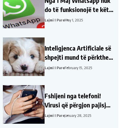
Nga 1 Maj Whatsapp nuk
do të funksionojë te këta
lloj telefonash
Lajmi I Pare
May 1, 2025
Inteligjenca Artificiale së
shpejti mund të përkthejë
atë që po ju thonë
Lajmi I Pare
February 15, 2025
kafshët shtëpiake
Fshijeni nga telefoni!
Virusi që përgjon pajisjet,
ja aplikacionet që e
Lajmi I Pare
January 28, 2025
përhapin atë