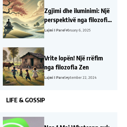
Zgjimi dhe iluminimi: Një
perspektivë nga filozofia
Zen për jetën
Lajmi I Pare
February 6, 2025
Vrite lopën! Një rrëfim
nga filozofia Zen
Lajmi I Pare
September 22, 2024
LIFE & GOSSIP