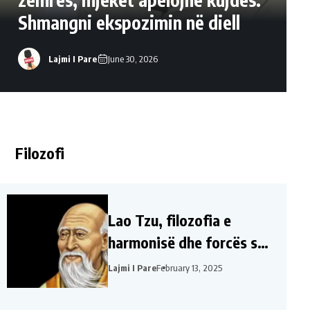
Shmangni ekspozimin në diell
Lajmi I Pare
June 30, 2026
Filozofi
Lao Tzu, filozofia e
harmonisë dhe forcës së
jetës
Lajmi I Pare
February 13, 2025