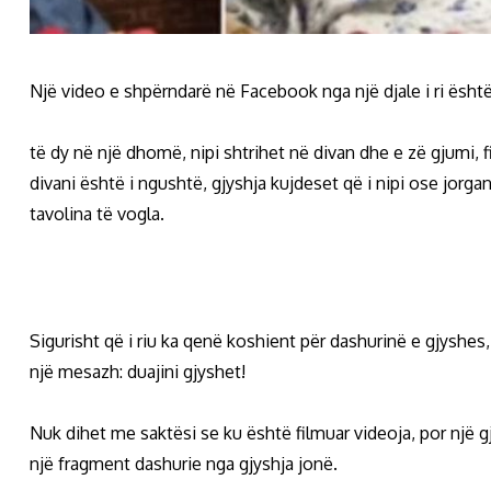
Një video e shpërndarë në Facebook nga një djale i ri është 
të dy në një dhomë, nipi shtrihet në divan dhe e zë gjumi, f
divani është i ngushtë, gjyshja kujdeset që i nipi ose jorga
tavolina të vogla.
Sigurisht që i riu ka qenë koshient për dashurinë e gjyshes, 
një mesazh: duajini gjyshet!
Nuk dihet me saktësi se ku është filmuar videoja, por një g
një fragment dashurie nga gjyshja jonë.