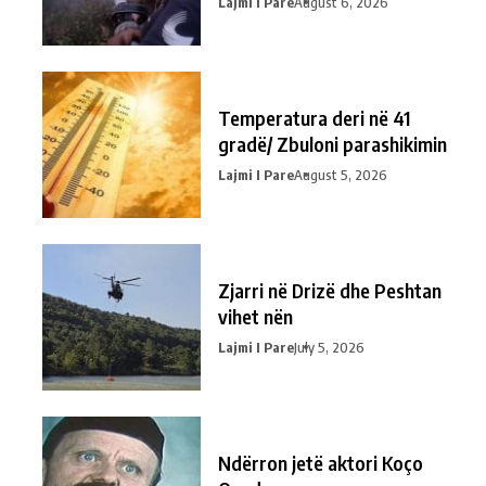
Lajmi I Pare
August 6, 2026
Temperatura deri në 41
gradë/ Zbuloni parashikimin
Lajmi I Pare
August 5, 2026
Zjarri në Drizë dhe Peshtan
vihet nën
Lajmi I Pare
July 5, 2026
Ndërron jetë aktori Koço