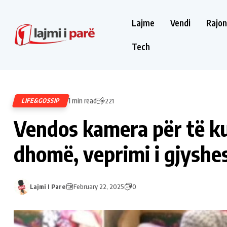
Lajme
Vendi
Rajon
Tech
1 min read
LIFE&GOSSIP
221
Vendos kamera për të ku
dhomë, veprimi i gjyshes 
Lajmi I Pare
February 22, 2025
0