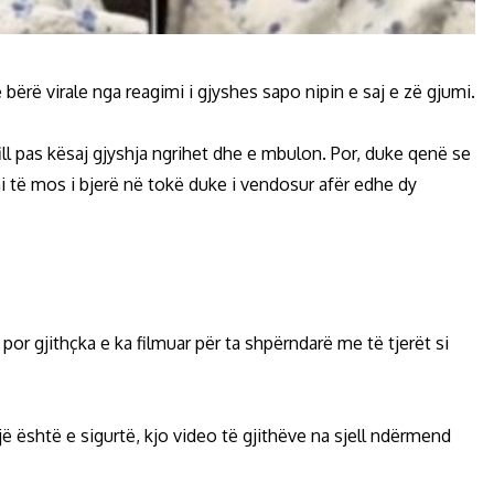
bërë virale nga reagimi i gjyshes sapo nipin e saj e zë gjumi.
ill pas kësaj gjyshja ngrihet dhe e mbulon. Por, duke qenë se
ni të mos i bjerë në tokë duke i vendosur afër edhe dy
por gjithçka e ka filmuar për ta shpërndarë me të tjerët si
jë është e sigurtë, kjo video të gjithëve na sjell ndërmend