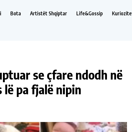
i
Bota
Artistët Shqiptar
Life&Gossip
Kuriozite
ptuar se çfare ndodh në
lë pa fjalë nipin