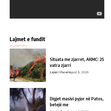
Lajmet e fundit
Situata me zjarret, AKMC: 25
vatra zjarri
Lajmi I Pare
August 6, 2026
Digjet masivi pyjor në Patos,
betejë me