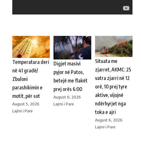
Situata me
Temperatura deri
Digjet masivi
zjarret, AKMC: 25
në 41 gradë/
pyjor në Patos,
vatra zjarri në 12
Zbuloni
betejë me flakët
orë, 10 prej tyre
parashikimin e
prej orës 6:00
aktive, vijojnë
motit, për sot
August 6, 2026
ndërhyrjet nga
Lajmi i Pare
August 5, 2026
Lajmi i Pare
toka e ajri
August 6, 2026
Lajmi i Pare