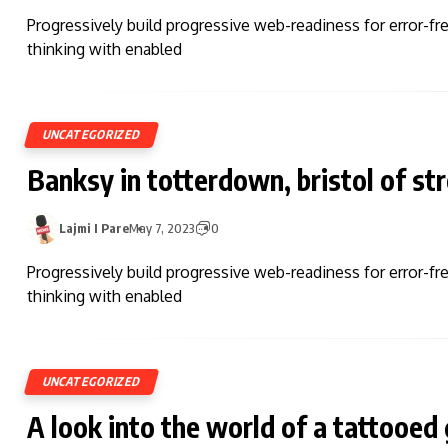
Progressively build progressive web-readiness for error-fr
thinking with enabled
UNCATEGORIZED
Banksy in totterdown, bristol of stre
Lajmi I Pare
May 7, 2023
0
Progressively build progressive web-readiness for error-fr
thinking with enabled
UNCATEGORIZED
A look into the world of a tattooed 