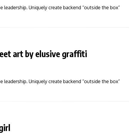
ee leadership. Uniquely create backend “outside the box”
et art by elusive graffiti
ee leadership. Uniquely create backend “outside the box”
girl