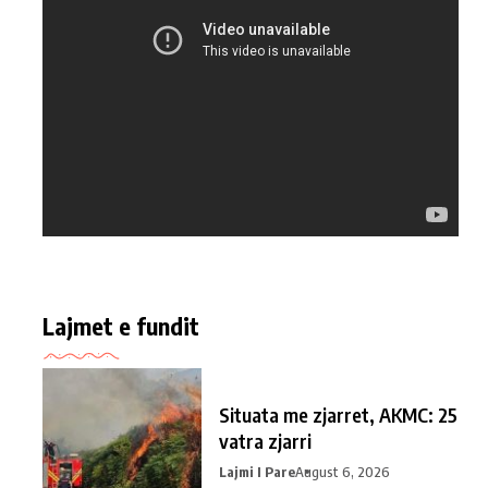
Lajmet e fundit
Situata me zjarret, AKMC: 25
vatra zjarri
Lajmi I Pare
August 6, 2026