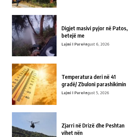
Digjet masivi pyjor në Patos,
betejë me
Lajmi I Pare
August 6, 2026
Temperatura deri në 41
gradë/ Zbuloni parashikimin
Lajmi I Pare
August 5, 2026
Zjarri në Drizë dhe Peshtan
vihet nën