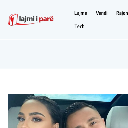
Lajme
Vendi
Rajon
Tech