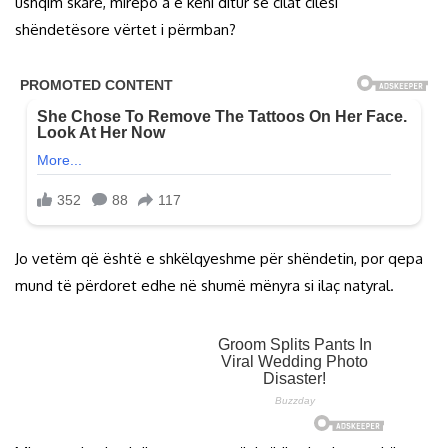
ushqim skare, mirëpo a e keni ditur se cilat cilësi
shëndetësore vërtet i përmban?
Jo vetëm që është e shkëlqyeshme për shëndetin, por qepa
mund të përdoret edhe në shumë mënyra si ilaç natyral.