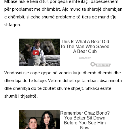
Mbase nuk e keni ditur, por qepa është ilaç i pabesueshëm
për problemet me dhëmbët. Ajo mund të shërojë dhembjen
e dhëmbit, si edhe shumë probleme të tjera që mund t’ju
shfaqen.
Vendosni një copë qepe në vendin ku ju dhemb dhëmbi dhe
dhembja do të kalojë. Vetëm duhet që ta mbani disa minuta
dhe dhembja do të zbutet shumë shpejt. Shkaku është
shumë i thjeshtë.