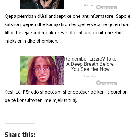
Qepa përmban cilësi antiseptike dhe antiinflamatore. Sapo e
kafshoni qepën dhe kur ajo liron lëngjet e veta në gojën tuaj,
fillon beteja kundër baktereve dhe inflamacionit dhe zbut
infeksionin dhe dhembjen.
Këshillë: Për çdo shqetësim shëndetësor që keni, sigurohuni
që të konsultoheni me mjekun tuaj.
Share this: