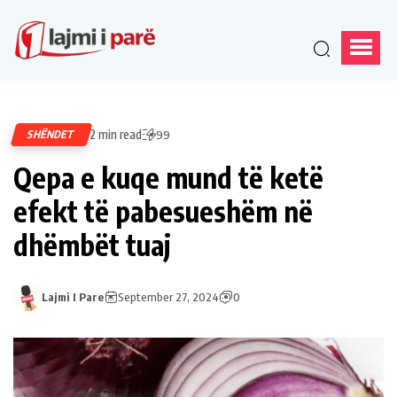
2 min read
SHËNDET
99
Qepa e kuqe mund të ketë
efekt të pabesueshëm në
dhëmbët tuaj
Lajmi I Pare
September 27, 2024
0