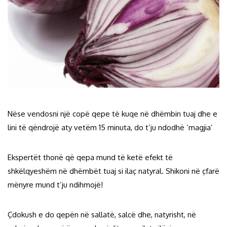
Nëse vendosni një copë qepe të kuqe në dhëmbin tuaj dhe e
lini të qëndrojë aty vetëm 15 minuta, do t’ju ndodhë ‘magjia’
Ekspertët thonë që qepa mund të ketë efekt të
shkëlqyeshëm në dhëmbët tuaj si ilaç natyral. Shikoni në çfarë
mënyre mund t’ju ndihmojë!
Çdokush e do qepën në sallatë, salcë dhe, natyrisht, në