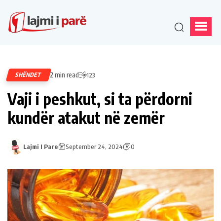
2 min read
SHËNDET
123
Vaji i peshkut, si ta përdorni
kundër atakut në zemër
Lajmi I Pare
September 24, 2024
0