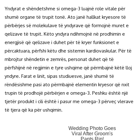
Yndyrat e shëndetshme si omega-3 luajnë role vitale për
shumë organe të trupit tonë. Ato janë hallkat kryesore të
përbërjes së molekulave të yndyrave që formojnë muret e
qelizave të trupit. Këto yndyra ndihmojnë në prodhimin e
energjisë që qelizave i duhet për të kryer funksionet e
përcaktuara, përfshi këtu dhe sistemin kardiovaskular. Për të
mbrojtur shëndetin e zemrës, personat duhet që të
përfshijnë në regjimin e tyre ushqime që përmbajnë këtë lloj
yndyre. Farat e linit, sipas studiuesve, janë shumë të
rëndësishme pasi ato përmbajnë elementin kryesor që nxit
trupin të prodhojë përbërjen e omega-3. Peshku është një
tjetër produkt i cili është i pasur me omega-3 përveç vlerave
të tjera që ka për ushqimin.