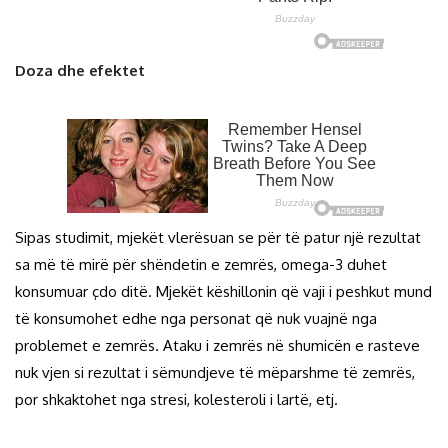
Doza dhe efektet
Sipas studimit, mjekët vlerësuan se për të patur një rezultat
sa më të mirë për shëndetin e zemrës, omega-3 duhet
konsumuar çdo ditë. Mjekët këshillonin që vaji i peshkut mund
të konsumohet edhe nga personat që nuk vuajnë nga
problemet e zemrës. Ataku i zemrës në shumicën e rasteve
nuk vjen si rezultat i sëmundjeve të mëparshme të zemrës,
por shkaktohet nga stresi, kolesteroli i lartë, etj.