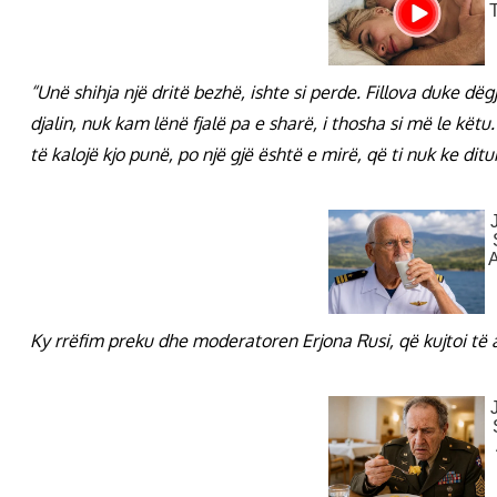
“Unë shihja një dritë bezhë, ishte si perde. Fillova duke dë
djalin, nuk kam lënë fjalë pa e sharë, i thosha si më le kë
të kalojë kjo punë, po një gjë është e mirë, që ti nuk ke dit
Ky rrëfim preku dhe moderatoren Erjona Rusi, që kujtoi të ati