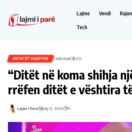
Lajme
Vendi
Rajon
Tech
2 min read
ARTISTËT SHQIPTAR
270
“Ditët në koma shihja një
rrëfen ditët e vështira t
Lajmi I Pare
July 12, 2024
0