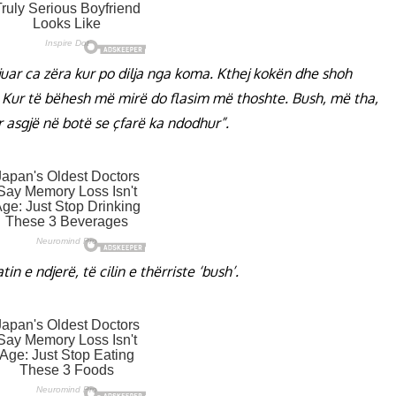
gjuar ca zëra kur po dilja nga koma. Kthej kokën dhe shoh
tu. Kur të bëhesh më mirë do flasim më thoshte. Bush, më tha,
ur asgjë në botë se çfarë ka ndodhur”.
n e ndjerë, të cilin e thërriste ‘bush’.