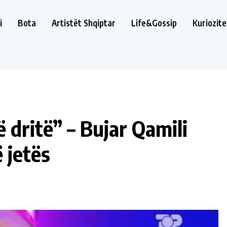
i
Bota
Artistët Shqiptar
Life&Gossip
Kuriozite
 dritë” – Bujar Qamili
ë jetës