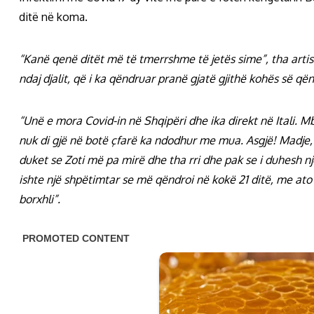
ditë në koma.
“Kanë qenë ditët më të tmerrshme të jetës sime”, tha artist
ndaj djalit, që i ka qëndruar pranë gjatë gjithë kohës së qën
“Unë e mora Covid-in në Shqipëri dhe ika direkt në Itali. Mba
nuk di gjë në botë çfarë ka ndodhur me mua. Asgjë! Madje, 
duket se Zoti më pa mirë dhe tha rri dhe pak se i duhesh një
ishte një shpëtimtar se më qëndroi në kokë 21 ditë, me ato
borxhli”.