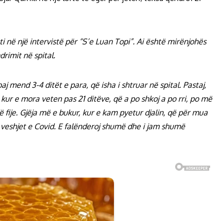
i në një intervistë për “S’e Luan Topi”. Ai është mirënjohës
drimit në spital.
j mend 3-4 ditët e para, që isha i shtruar në spital. Pastaj,
kur e mora veten pas 21 ditëve, që a po shkoj a po rri, po më
 fije. Gjëja më e bukur, kur e kam pyetur djalin, që për mua
 veshjet e Covid. E falënderoj shumë dhe i jam shumë