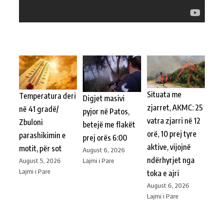
Situata me
Temperatura deri
Digjet masivi
zjarret, AKMC: 25
në 41 gradë/
pyjor në Patos,
vatra zjarri në 12
Zbuloni
betejë me flakët
orë, 10 prej tyre
parashikimin e
prej orës 6:00
aktive, vijojnë
motit, për sot
August 6, 2026
ndërhyrjet nga
Lajmi i Pare
August 5, 2026
Lajmi i Pare
toka e ajri
August 6, 2026
Lajmi i Pare