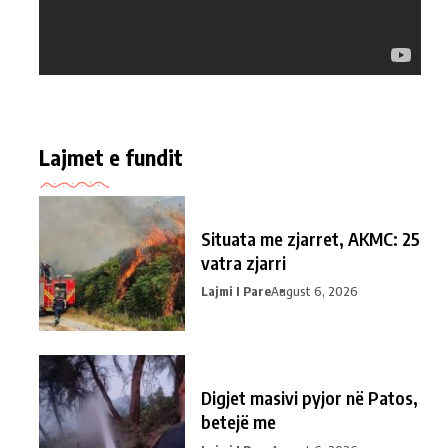
Lajmet e fundit
Situata me zjarret, AKMC: 25
vatra zjarri
Lajmi I Pare
August 6, 2026
Digjet masivi pyjor në Patos,
betejë me