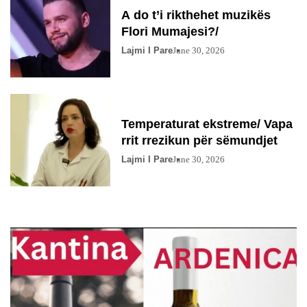
A do t’i rikthehet muzikës
Flori Mumajesi?/
Lajmi I Pare
June 30, 2026
Temperaturat ekstreme/ Vapa
rrit rrezikun për sëmundjet
Lajmi I Pare
June 30, 2026