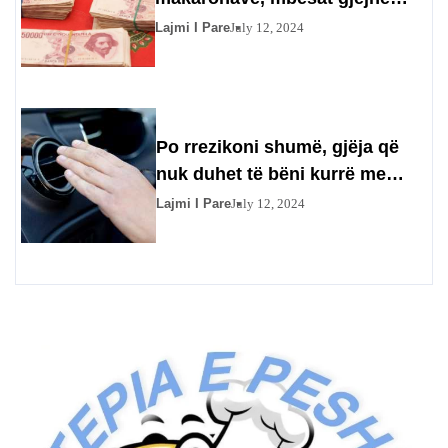
thesarin 150 milionësh pas 20
Lajmi I Pare
July 12, 2024
vitesh, por..
Po rrezikoni shumë, gjëja që
nuk duhet të bëni kurrë me
kondicionerin në makinë
Lajmi I Pare
July 12, 2024