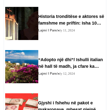
Historia tronditëse e aktores së
famshme me priftin: Isha 10
vjeç, shkova të rrëfehesha
Lajmi I Pare
July 11, 2024
por…
“Adopto një dhi”/ Ishulli italian
në hall të madh, ja cfare ka
ndodhur
Lajmi I Pare
July 12, 2024
Gjyshi i fshehu në pakot e
makaronave, mbesat gjejnë