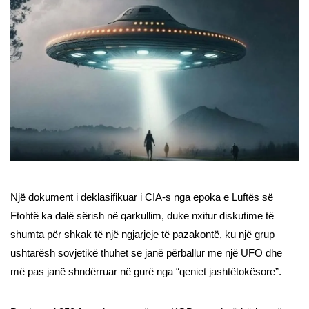
Një dokument i deklasifikuar i CIA-s nga epoka e Luftës së
Ftohtë ka dalë sërish në qarkullim, duke nxitur diskutime të
shumta për shkak të një ngjarjeje të pazakontë, ku një grup
ushtarësh sovjetikë thuhet se janë përballur me një UFO dhe
më pas janë shndërruar në gurë nga “qeniet jashtëtokësore”.