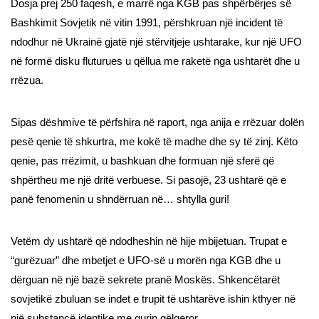
Dosja prej 250 faqesh, e marrë nga KGB pas shpërbërjes së
Bashkimit Sovjetik në vitin 1991, përshkruan një incident të
ndodhur në Ukrainë gjatë një stërvitjeje ushtarake, kur një UFO
në formë disku fluturues u qëllua me raketë nga ushtarët dhe u
rrëzua.
Sipas dëshmive të përfshira në raport, nga anija e rrëzuar dolën
pesë qenie të shkurtra, me kokë të madhe dhe sy të zinj. Këto
qenie, pas rrëzimit, u bashkuan dhe formuan një sferë që
shpërtheu me një dritë verbuese. Si pasojë, 23 ushtarë që e
panë fenomenin u shndërruan në… shtylla guri!
Vetëm dy ushtarë që ndodheshin në hije mbijetuan. Trupat e
“gurëzuar” dhe mbetjet e UFO-së u morën nga KGB dhe u
dërguan në një bazë sekrete pranë Moskës. Shkencëtarët
sovjetikë zbuluan se indet e trupit të ushtarëve ishin kthyer në
një substancë identike me gurin gëlqeror.