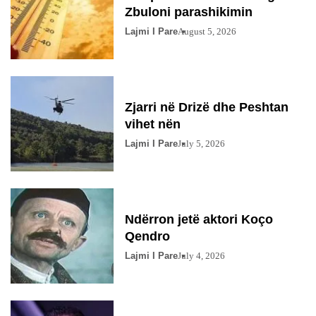
Zbuloni parashikimin
Lajmi I Pare
August 5, 2026
Zjarri në Drizë dhe Peshtan
vihet nën
Lajmi I Pare
July 5, 2026
Ndërron jetë aktori Koço
Qendro
Lajmi I Pare
July 4, 2026