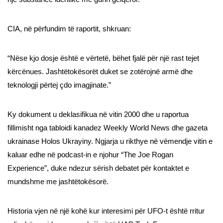
CIA, në përfundim të raportit, shkruan:
“Nëse kjo dosje është e vërtetë, bëhet fjalë për një rast tejet
kërcënues. Jashtëtokësorët duket se zotërojnë armë dhe
teknologji përtej çdo imagjinate.”
Ky dokument u deklasifikua në vitin 2000 dhe u raportua
fillimisht nga tabloidi kanadez Weekly World News dhe gazeta
ukrainase Holos Ukrayiny. Ngjarja u rikthye në vëmendje vitin e
kaluar edhe në podcast-in e njohur “The Joe Rogan
Experience”, duke ndezur sërish debatet për kontaktet e
mundshme me jashtëtokësorë.
Historia vjen në një kohë kur interesimi për UFO-t është rritur