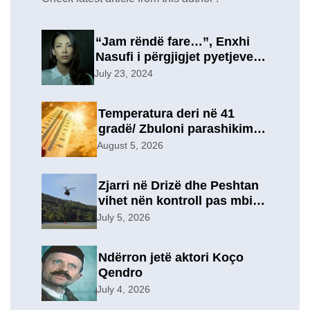
“Jam rëndë fare…”, Enxhi
Nasufi i përgjigjet pyetjeve
për ish-in, pas përfundimit të
July 23, 2024
marrëdhënies 7-vjeçare në
një lidhje të re?
Temperatura deri në 41
gradë/ Zbuloni parashikimin
e motit, për sot
August 5, 2026
Zjarri në Drizë dhe Peshtan
vihet nën kontroll pas mbi 9
orësh operacion, u
July 5, 2026
evakuuan përkohësisht 7
familje
Ndërron jetë aktori Koço
Qendro
July 4, 2026