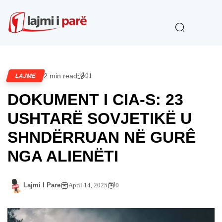
2 min read
91
LAJME
DOKUMENT I CIA-S: 23
USHTARË SOVJETIKË U
SHNDËRRUAN NË GURÊ
NGA ALIENËTI
Lajmi I Pare
April 14, 2025
0