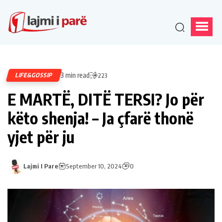
3 min read
LIFE&GOSSIP
223
E MARTË, DITË TERSI? Jo për
këto shenja! – Ja çfarë thonë
yjet për ju
Lajmi I Pare
September 10, 2024
0