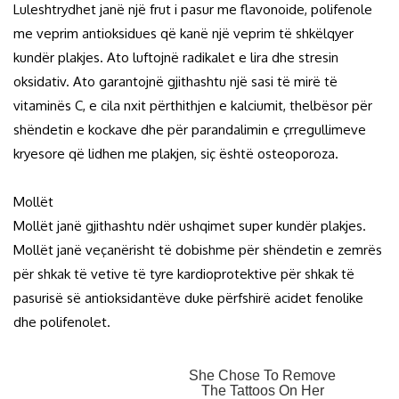
Luleshtrydhet janë një frut i pasur me flavonoide, polifenole
me veprim antioksidues që kanë një veprim të shkëlqyer
kundër plakjes. Ato luftojnë radikalet e lira dhe stresin
oksidativ. Ato garantojnë gjithashtu një sasi të mirë të
vitaminës C, e cila nxit përthithjen e kalciumit, thelbësor për
shëndetin e kockave dhe për parandalimin e çrregullimeve
kryesore që lidhen me plakjen, siç është osteoporoza.
Mollët
Mollët janë gjithashtu ndër ushqimet super kundër plakjes.
Mollët janë veçanërisht të dobishme për shëndetin e zemrës
për shkak të vetive të tyre kardioprotektive për shkak të
pasurisë së antioksidantëve duke përfshirë acidet fenolike
dhe polifenolet.