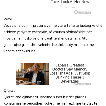
Vezë
Vezët janë burim i proteinave me vlerë të lartë biologjike dhe
acideve yndyrore esenciale, të çmuara përkatësisht për
mbajtjen e muskujve dhe trurit të shëndetshëm. Ato
garantojnë gjithashtu selenin dhe zinkun, dy minerale me
veprim antioksidues.
Qiqrat
Qiqrat janë gjithashtu ushqime super kundër plakjes.
Konsumimi në përgjithësi lidhet me një rrezik më të ulët të