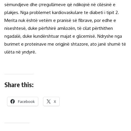
sëmundjeve dhe çrregullimeve që ndikojnë në cilësinë e
plakjes. Nga problemet kardiovaskulare te diabeti i tipit 2.
Merita nuk është vetëm e pranisë së fibrave, por edhe e
niseshtesë, duke përfshirë amilozën, të cilat përthithen
ngadalë, duke kundërshtuar majat e glicemisë. Ndryshe nga
burimet e proteinave me origjinë shtazore, ato janë shumë të
ulëta në yndyrë.
Share this:
Facebook
X