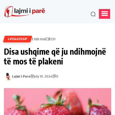
3 min read
LIFE&GOSSIP
291
Disa ushqime që ju ndihmojnë
të mos të plakeni
Lajmi I Pare
July 10, 2024
0