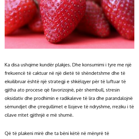
Ka disa ushqime kundër plakjes. Dhe konsumimi i tyre me një
frekuencë të caktuar në një dietë të shëndetshme dhe të
ekuilibruar është një strategji e shkëlqyer për të luftuar të
gjitha ato procese që favorizojnë, për shembull, stresin
oksidativ dhe prodhimin e radikaleve të lira dhe parandalojnë
sëmundjet dhe çrregullimet e llojeve të ndryshme, rreziku i të
cilave rritet gjithnjë e më shumë.
Që të plakeni mirë dhe ta bëni këtë në mënyrë të