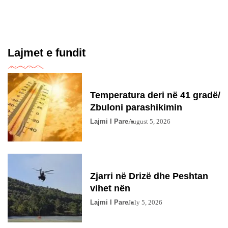
Lajmet e fundit
Temperatura deri në 41 gradë/
Zbuloni parashikimin
Lajmi I Pare
August 5, 2026
Zjarri në Drizë dhe Peshtan
vihet nën
Lajmi I Pare
July 5, 2026