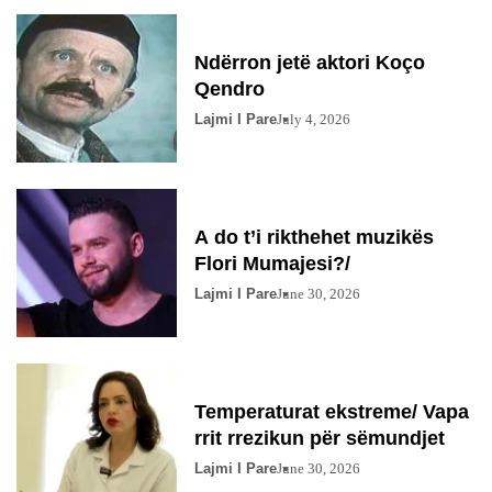
Ndërron jetë aktori Koço
Qendro
Lajmi I Pare
July 4, 2026
A do t’i rikthehet muzikës
Flori Mumajesi?/
Lajmi I Pare
June 30, 2026
Temperaturat ekstreme/ Vapa
rrit rrezikun për sëmundjet
Lajmi I Pare
June 30, 2026