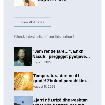
View All Articles
Check latest article from this author !
“Jam rëndë fare…”, Enxhi
Nasufi i përgjigjet pyetjeve
për ish-in, pas përfundimit të
July 23, 2024
marrëdhënies 7-vjeçare në
një lidhje të re?
Temperatura deri në 41
gradë/ Zbuloni parashikimin
e motit, për sot
August 5, 2026
Zjarri në Drizë dhe Peshtan