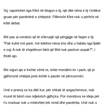
Siç raportohet nga Klint në blogun e tij, një ditë nëna e tij i kritikoi
gruan për pastërtinë e shtëpisë. Fillimisht Klint nuk u përfshi në
këtë debat.
Më pas ai vendosi që të shkruajë një përgjigje në faqen e tij:
“Pak kohë më parë, më telefoni nëna ime dhe u habita nga fjalët
e saj: A nuk të shqetëson fakti që Mel nuk pastron aspak?”, i
thotë ajo.
Me siguri ajo e kishte vënë re, ishte mendimi im i parë, që jo
gjithmonë shtëpia jonë është e pastër në përsosmëri.
Unë e pranoj se ka ditë kur, për shkak të angazhimeve, nuk
mund të bësh ose ndjekësh gjithçka. Por mendova se ideja për
t’u martuar nuk u mbështet tek rendi dhe pastërtia. Unë nuk u