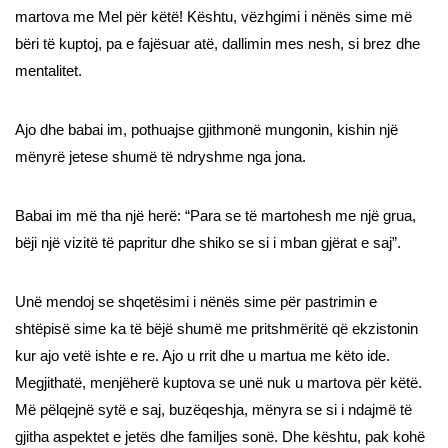
martova me Mel për këtë! Kështu, vëzhgimi i nënës sime më
bëri të kuptoj, pa e fajësuar atë, dallimin mes nesh, si brez dhe
mentalitet.
Ajo dhe babai im, pothuajse gjithmonë mungonin, kishin një
mënyrë jetese shumë të ndryshme nga jona.
Babai im më tha një herë: “Para se të martohesh me një grua,
bëji një vizitë të papritur dhe shiko se si i mban gjërat e saj”.
Unë mendoj se shqetësimi i nënës sime për pastrimin e
shtëpisë sime ka të bëjë shumë me pritshmëritë që ekzistonin
kur ajo vetë ishte e re. Ajo u rrit dhe u martua me këto ide.
Megjithatë, menjëherë kuptova se unë nuk u martova për këtë.
Më pëlqejnë sytë e saj, buzëqeshja, mënyra se si i ndajmë të
gjitha aspektet e jetës dhe familjes sonë. Dhe kështu, pak kohë