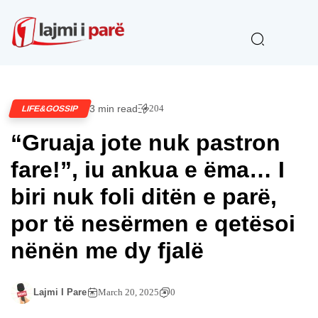
3 min read
204
LIFE&GOSSIP
“Gruaja jote nuk pastron
fare!”, iu ankua e ëma… I
biri nuk foli ditën e parë,
por të nesërmen e qetësoi
nënën me dy fjalë
Lajmi I Pare
March 20, 2025
0