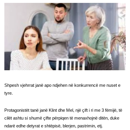
Shpesh vjehrrat janë apo ndjehen në konkurrencë me nuset e
tyre.
Protagonistët tanë janë Klint dhe Mel, një çift i ri me 3 fëmijë, të
cilët ashtu si shumë çifte përpiqen të menaxhojnë ditën, duke
ndarë edhe detyrat e shtëpisë, blerjen, pastrimin, etj.