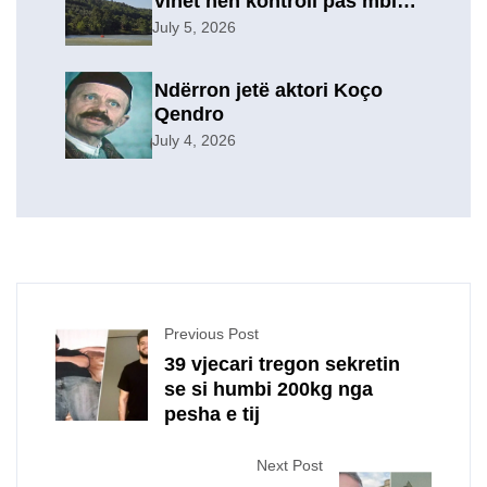
vihet nën kontroll pas mbi 9
orësh operacion, u
July 5, 2026
evakuuan përkohësisht 7
familje
Ndërron jetë aktori Koço
Qendro
July 4, 2026
Previous Post
39 vjecari tregon sekretin
se si humbi 200kg nga
pesha e tij
Next Post