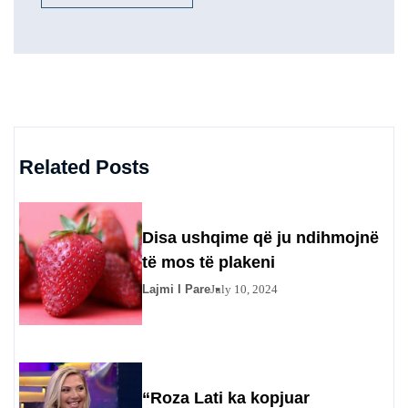
Related Posts
Disa ushqime që ju ndihmojnë
të mos të plakeni
Lajmi I Pare
July 10, 2024
“Roza Lati ka kopjuar