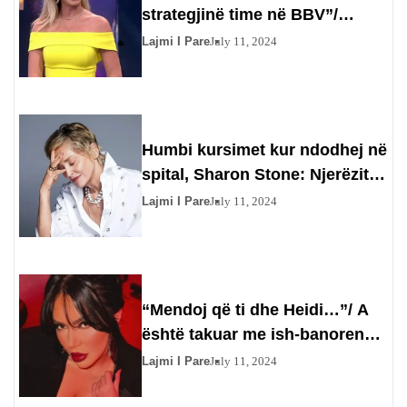
strategjinë time në BBV”/
Gazetarja injoron Olta Gixharin
Lajmi I Pare
July 11, 2024
Humbi kursimet kur ndodhej në
spital, Sharon Stone: Njerëzit
përfituan prej meje
Lajmi I Pare
July 11, 2024
“Mendoj që ti dhe Heidi…”/ A
është takuar me ish-banoren?
Efit nuk i kthehet përgjigje
Lajmi I Pare
July 11, 2024