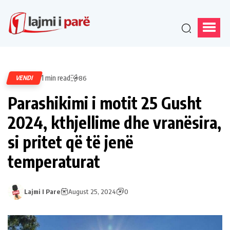
1 min read
VENDI
86
Parashikimi i motit 25 Gusht
2024, kthjellime dhe vranësira,
si pritet që të jenë
temperaturat
Lajmi I Pare
August 25, 2024
0