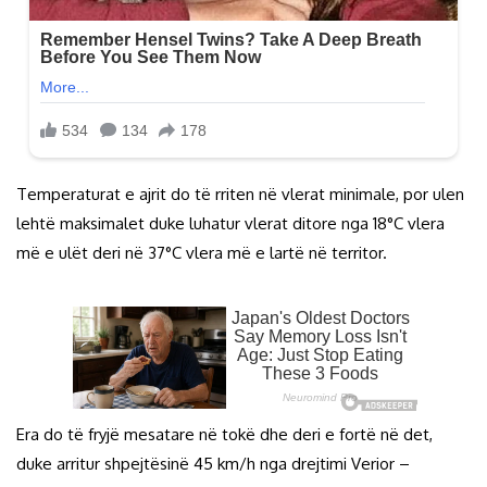
Temperaturat e ajrit do të rriten në vlerat minimale, por ulen
lehtë maksimalet duke luhatur vlerat ditore nga 18°C vlera
më e ulët deri në 37°C vlera më e lartë në territor.
Era do të fryjë mesatare në tokë dhe deri e fortë në det,
duke arritur shpejtësinë 45 km/h nga drejtimi Verior –