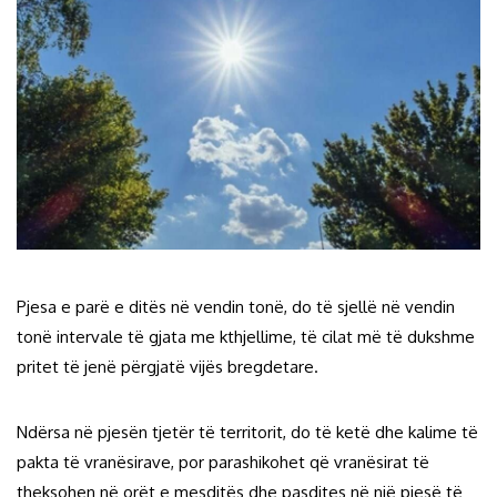
Pjesa e parë e ditës në vendin tonë, do të sjellë në vendin
tonë intervale të gjata me kthjellime, të cilat më të dukshme
pritet të jenë përgjatë vijës bregdetare.
Ndërsa në pjesën tjetër të territorit, do të ketë dhe kalime të
pakta të vranësirave, por parashikohet që vranësirat të
theksohen në orët e mesditës dhe pasdites në një pjesë të