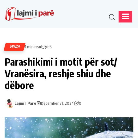
1 min read
VENDI
115
Parashikimi i motit për sot/
Vranësira, reshje shiu dhe
dëbore
Lajmi I Pare
December 21, 2024
0