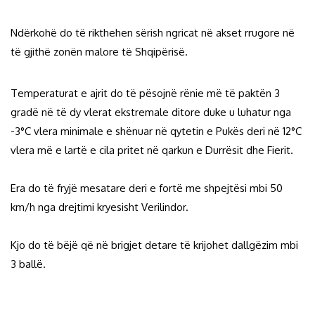
Ndërkohë do të rikthehen sërish ngricat në akset rrugore në
të gjithë zonën malore të Shqipërisë.
Temperaturat e ajrit do të pësojnë rënie më të paktën 3
gradë në të dy vlerat ekstremale ditore duke u luhatur nga
-3°C vlera minimale e shënuar në qytetin e Pukës deri në 12°C
vlera më e lartë e cila pritet në qarkun e Durrësit dhe Fierit.
Era do të fryjë mesatare deri e fortë me shpejtësi mbi 50
km/h nga drejtimi kryesisht Verilindor.
Kjo do të bëjë që në brigjet detare të krijohet dallgëzim mbi
3 ballë.