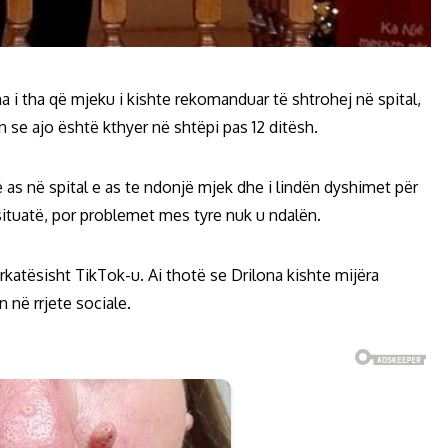
a i tha që mjeku i kishte rekomanduar të shtrohej në spital,
n se ajo është kthyer në shtëpi pas 12 ditësh.
ë as në spital e as te ndonjë mjek dhe i lindën dyshimet për
 situatë, por problemet mes tyre nuk u ndalën.
ërkatësisht TikTok-u. Ai thotë se Drilona kishte mijëra
 në rrjete sociale.