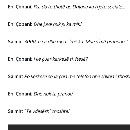
Eni Çobani:
Pra do të thotë që Drilona ka rrjete sociale…
Eni Çobani:
Dhe juve nuk ju ka mik?
Saimir:
3000 e ca dhe mua s’më ka. Mua s’më pranonte!
Eni Çobani:
I ke çuar kërkesë ti, ftesë?
Saimir:
Po kërkesë se ia çoja me telefon dhe shkoja i thos
Eni Çobani:
Dhe nuk ta pranoi?
Saimir:
“
Të vdesësh” thoshte!