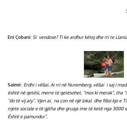
Eni Çobani:
Si vendose? Ti ke ardhur këtej dhe rri te Llania
Saimir:
Erdhi i vëllai. Ai rri në Nuremberg, vëllai i saj i 
është në qetësi, merre të qetësohet, “mos ki merak”, tha “
“do të vij aty”. Vjen ai, na çon në një lokal dhe filloi kjo 
rrjete sociale e të gjitha dhe gruaja ime të ketë nga 3000 
Është e pamundur”.