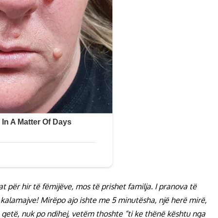
at për hir të fëmijëve, mos të prishet familja. I pranova të
 të kalamajve! Mirëpo ajo ishte me 5 minutësha, një herë mirë,
 e qetë, nuk po ndihej, vetëm thoshte “ti ke thënë kështu nga