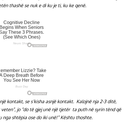
etën thashë se nuk e di ku je ti, ku ke qenë.
një kontakt, se s’kisha asnjë kontakt. Kalojnë nja 2-3 ditë,
t veten”, jo “do të gjej unë një tjetër ta puth në syrin tënd që
tu nga shtëpia ose do iki unë!” Kështu thoshte.