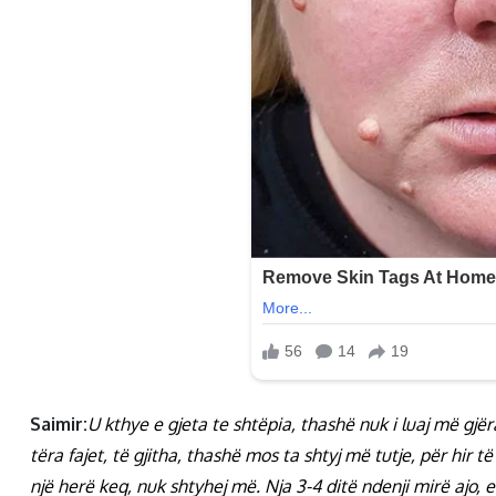
Saimir:
U kthye e gjeta te shtëpia, thashë nuk i luaj më gjër
tëra fajet, të gjitha, thashë mos ta shtyj më tutje, për hir
një herë keq, nuk shtyhej më. Nja 3-4 ditë ndenji mirë ajo,