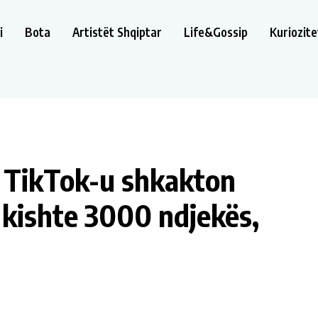
i
Bota
Artistët Shqiptar
Life&Gossip
Kuriozite
 TikTok-u shkakton
 kishte 3000 ndjekës,