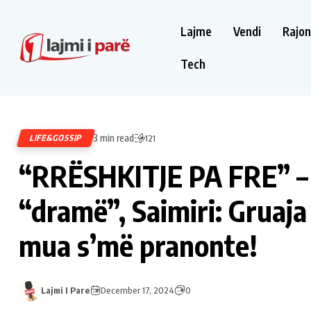
Lajme
Vendi
Rajon
Tech
3 min read
LIFE&GOSSIP
121
“RRËSHKITJE PA FRE” –
“dramë”, Saimiri: Gruaja
mua s’më pranonte!
Lajmi I Pare
December 17, 2024
0