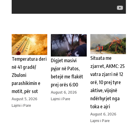
Situata me
Temperatura deri
Digjet masivi
zjarret, AKMC: 25
në 41 gradë/
pyjor në Patos,
vatra zjarri në 12
Zbuloni
betejë me flakët
orë, 10 prej tyre
parashikimin e
prej orës 6:00
aktive, vijojnë
motit, për sot
August 6, 2026
ndërhyrjet nga
Lajmi i Pare
August 5, 2026
Lajmi i Pare
toka e ajri
August 6, 2026
Lajmi i Pare