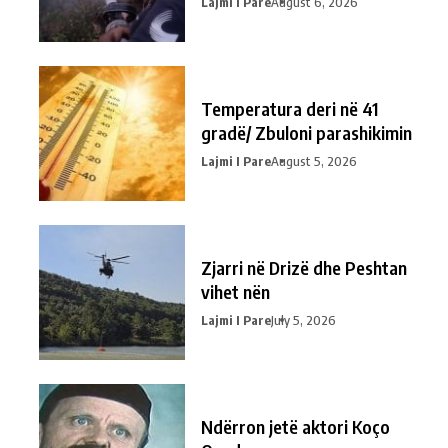
Lajmi I Pare
August 6, 2026
Temperatura deri në 41
gradë/ Zbuloni parashikimin
Lajmi I Pare
August 5, 2026
Zjarri në Drizë dhe Peshtan
vihet nën
Lajmi I Pare
July 5, 2026
Ndërron jetë aktori Koço