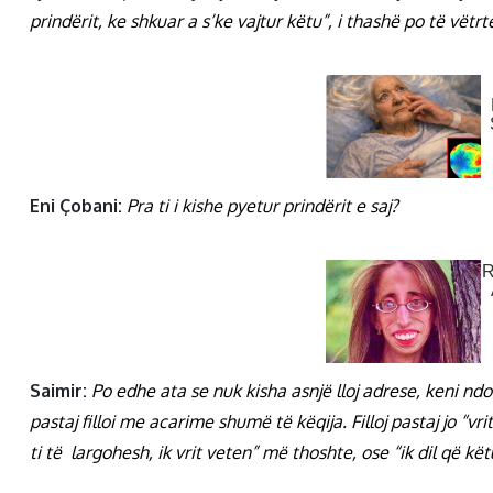
prindërit, ke shkuar a s’ke vajtur këtu”, i thashë po të vëtrt
Eni Çobani:
Pra ti i kishe pyetur prindërit e saj?
Saimir:
Po edhe ata se nuk kisha asnjë lloj adrese, keni ndo
pastaj filloi me acarime shumë të këqija. Filloj pastaj jo “vri
ti të largohesh, ik vrit veten” më thoshte, ose “ik dil që kë