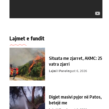
Lajmet e fundit
Situata me zjarret, AKMC: 25
vatra zjarri
Lajmi I Pare
August 6, 2026
Digjet masivi pyjor në Patos,
betejë me