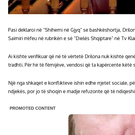
Pasi deklaroi në “Shihemi në Gjyq” se bashkëshortja, Drilon
Saimiri rrëfeu në rubrikën e së “Dielës Shqiptare” në Tv Kla
Ai kishte verifikuar që në të vërtetë Drilona nuk kishte qen
tradhti. Për hir të fëmijëve, vendosi që ta kapërcente këtë
Një nga shkaqet e konflikteve ishin edhe rrjetet sociale, p
ndjekës, por jo të shoqin e madje refuzonte që të ndiqeshin