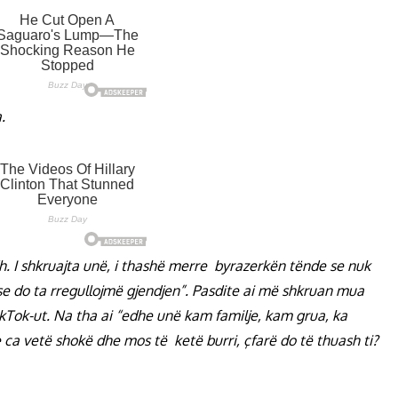
.
madh. I shkruajta unë, i thashë merre byrazerkën tënde se nuk
se do ta rregullojmë gjendjen”. Pasdite ai më shkruan mua
e TikTok-ut. Na tha ai “edhe unë kam familje, kam grua, ka
e ca vetë shokë dhe mos të ketë burri, çfarë do të thuash ti?