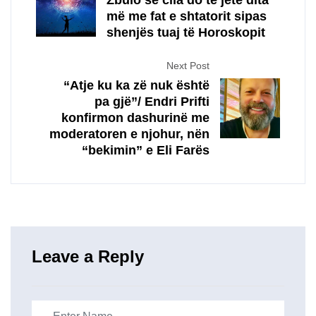
Zbulo se cila do të jetë dita
më me fat e shtatorit sipas
shenjës tuaj të Horoskopit
Next Post
“Atje ku ka zë nuk është
pa gjë”/ Endri Prifti
konfirmon dashurinë me
moderatoren e njohur, nën
“bekimin” e Eli Farës
Leave a Reply