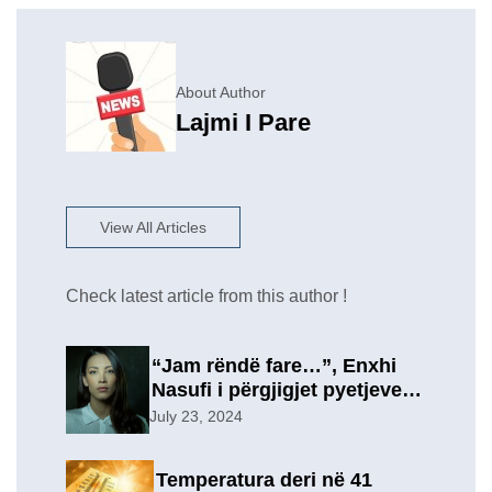
About Author
Lajmi I Pare
View All Articles
Check latest article from this author !
“Jam rëndë fare…”, Enxhi
Nasufi i përgjigjet pyetjeve
për ish-in, pas përfundimit të
July 23, 2024
marrëdhënies 7-vjeçare në
një lidhje të re?
Temperatura deri në 41