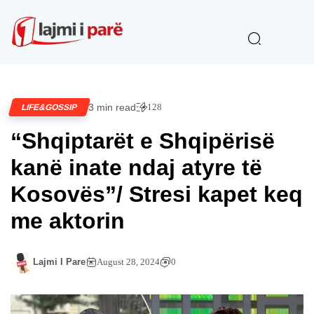
3 min read
128
LIFE&GOSSIP
“Shqiptarët e Shqipërisë
kanë inate ndaj atyre të
Kosovës”/ Stresi kapet keq
me aktorin
Lajmi I Pare
August 28, 2024
0