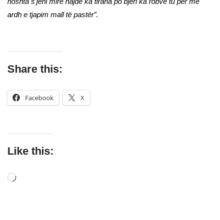
noshta s’jeni mirë hajde ka tirana po bjeri ka robve tu për me
ardh e tjapim mall të pastër”.
Share this:
Facebook
X
Like this: