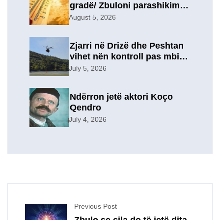
gradë/ Zbuloni parashikimin
e motit, për sot
August 5, 2026
Zjarri në Drizë dhe Peshtan
vihet nën kontroll pas mbi 9
orësh operacion, u
July 5, 2026
evakuuan përkohësisht 7
familje
Ndërron jetë aktori Koço
Qendro
July 4, 2026
Previous Post