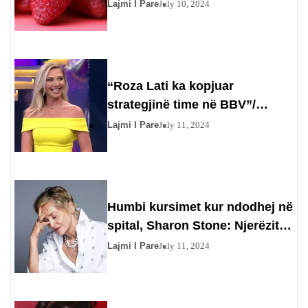
Lajmi I Pare
July 10, 2024
“Roza Lati ka kopjuar
strategjinë time në BBV”/
Gazetarja injoron Olta Gixharin
Lajmi I Pare
July 11, 2024
Humbi kursimet kur ndodhej në
spital, Sharon Stone: Njerëzit
përfituan prej meje
Lajmi I Pare
July 11, 2024