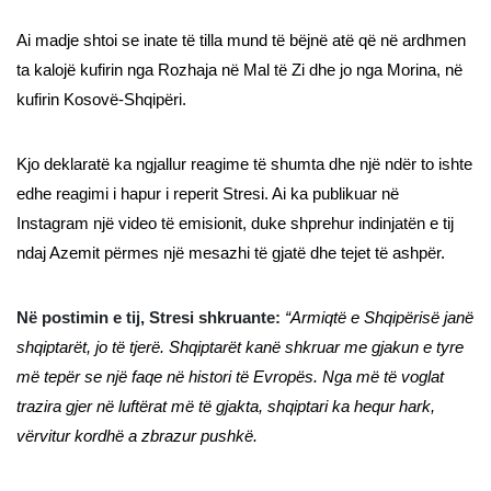
Ai madje shtoi se inate të tilla mund të bëjnë atë që në ardhmen
ta kalojë kufirin nga Rozhaja në Mal të Zi dhe jo nga Morina, në
kufirin Kosovë-Shqipëri.
Kjo deklaratë ka ngjallur reagime të shumta dhe një ndër to ishte
edhe reagimi i hapur i reperit Stresi. Ai ka publikuar në
Instagram një video të emisionit, duke shprehur indinjatën e tij
ndaj Azemit përmes një mesazhi të gjatë dhe tejet të ashpër.
Në postimin e tij, Stresi shkruante:
“Armiqtë e Shqipërisë janë
shqiptarët, jo të tjerë. Shqiptarët kanë shkruar me gjakun e tyre
më tepër se një faqe në histori të Evropës. Nga më të voglat
trazira gjer në luftërat më të gjakta, shqiptari ka hequr hark,
vërvitur kordhë a zbrazur pushkë.