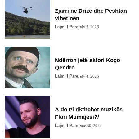
Zjarri në Drizë dhe Peshtan
vihet nën
Lajmi I Pare
July 5, 2026
Ndërron jetë aktori Koço
Qendro
Lajmi I Pare
July 4, 2026
A do t’i rikthehet muzikës
Flori Mumajesi?/
Lajmi I Pare
June 30, 2026