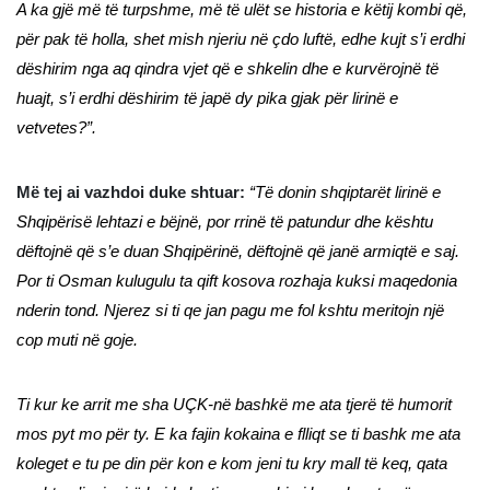
A ka gjë më të turpshme, më të ulët se historia e këtij kombi që,
për pak të holla, shet mish njeriu në çdo luftë, edhe kujt s’i erdhi
dëshirim nga aq qindra vjet që e shkelin dhe e kurvërojnë të
huajt, s’i erdhi dëshirim të japë dy pika gjak për lirinë e
vetvetes?”.
Më tej ai vazhdoi duke shtuar:
“Të donin shqiptarët lirinë e
Shqipërisë lehtazi e bëjnë, por rrinë të patundur dhe kështu
dëftojnë që s’e duan Shqipërinë, dëftojnë që janë armiqtë e saj.
Por ti Osman kulugulu ta qift kosova rozhaja kuksi maqedonia
nderin tond. Njerez si ti qe jan pagu me fol kshtu meritojn një
cop muti në goje.
Ti kur ke arrit me sha UÇK-në bashkë me ata tjerë të humorit
mos pyt mo për ty. E ka fajin kokaina e flliqt se ti bashk me ata
koleget e tu pe din për kon e kom jeni tu kry mall të keq, qata