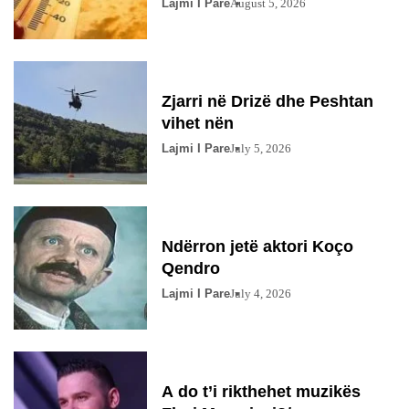
Lajmi I Pare
August 5, 2026
Zjarri në Drizë dhe Peshtan
vihet nën
Lajmi I Pare
July 5, 2026
Ndërron jetë aktori Koço
Qendro
Lajmi I Pare
July 4, 2026
A do t’i rikthehet muzikës