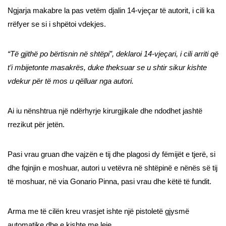
Ngjarja makabre la pas vetëm djalin 14-vjeçar të autorit, i cili ka
rrëfyer se si i shpëtoi vdekjes.
“Të gjithë po bërtisnin në shtëpi”, deklaroi 14-vjeçari, i cili arriti që
t’i mbijetonte masakrës, duke theksuar se u shtir sikur kishte
vdekur për të mos u qëlluar nga autori.
Ai iu nënshtrua një ndërhyrje kirurgjikale dhe ndodhet jashtë
rrezikut për jetën.
Pasi vrau gruan dhe vajzën e tij dhe plagosi dy fëmijët e tjerë, si
dhe fqinjin e moshuar, autori u vetëvra në shtëpinë e nënës së tij
të moshuar, në via Gonario Pinna, pasi vrau dhe këtë të fundit.
Arma me të cilën kreu vrasjet ishte një pistoletë gjysmë
automatike dhe e kishte me leje.