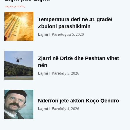
Temperatura deri në 41 gradë/
Zbuloni parashikimin
Lajmi I Pare
August 5, 2026
Zjarri në Drizë dhe Peshtan vihet
nën
Lajmi I Pare
July 5, 2026
Ndërron jetë aktori Koço Qendro
Lajmi I Pare
July 4, 2026