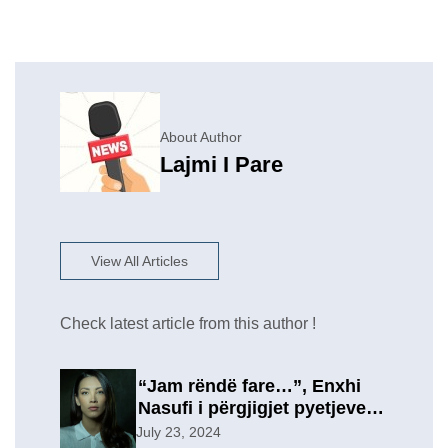
About Author
Lajmi I Pare
View All Articles
Check latest article from this author !
“Jam rëndë fare…”, Enxhi
Nasufi i përgjigjet pyetjeve
për ish-in, pas përfundimit të
July 23, 2024