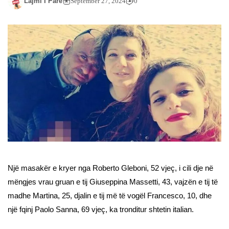
Lajmi I Pare
September 27, 2024
0
Një masakër e kryer nga Roberto Gleboni, 52 vjeç, i cili dje në
mëngjes vrau gruan e tij Giuseppina Massetti, 43, vajzën e tij të
madhe Martina, 25, djalin e tij më të vogël Francesco, 10, dhe
një fqinj Paolo Sanna, 69 vjeç, ka tronditur shtetin italian.