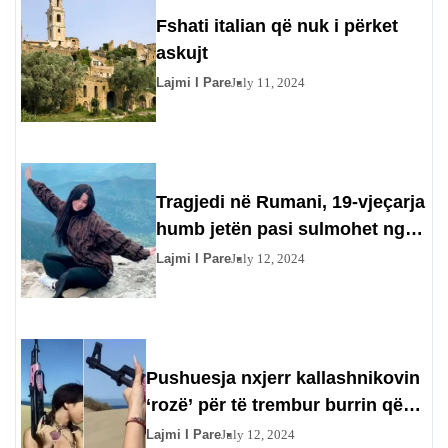
Fshati italian që nuk i përket
askujt
Lajmi I Pare
July 11, 2024
Tragjedi në Rumani, 19-vjeçarja
humb jetën pasi sulmohet nga
ariu, i dashuri…
Lajmi I Pare
July 12, 2024
Pushuesja nxjerr kallashnikovin
‘rozë’ për të trembur burrin që
provokonte gratë në plazhin e
Lajmi I Pare
July 12, 2024