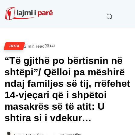
2 min read
141
BOTA
“Të gjithë po bërtisnin në
shtëpi”/ Qëlloi pa mëshirë
ndaj familjes së tij, rrëfehet
14-vjeçari që i shpëtoi
masakrës së të atit: U
shtira si i vdekur…