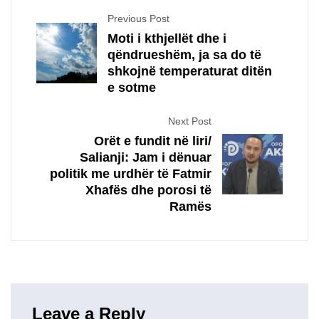
Previous Post
Moti i kthjellët dhe i
qëndrueshëm, ja sa do të
shkojnë temperaturat ditën
e sotme
Next Post
Orët e fundit në liri/
Salianji: Jam i dënuar
politik me urdhër të Fatmir
Xhafës dhe porosi të
Ramës
Leave a Reply