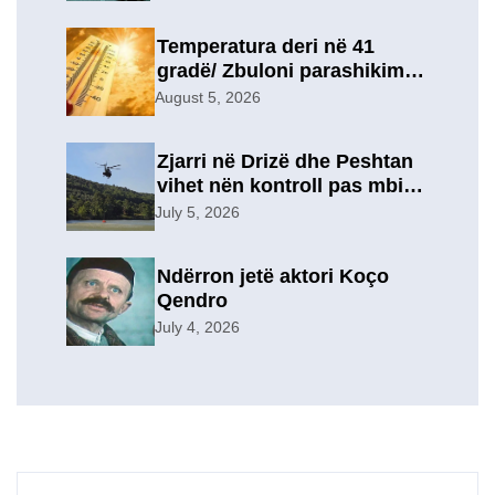
marrëdhënies 7-vjeçare në
një lidhje të re?
Temperatura deri në 41
gradë/ Zbuloni parashikimin
e motit, për sot
August 5, 2026
Zjarri në Drizë dhe Peshtan
vihet nën kontroll pas mbi 9
orësh operacion, u
July 5, 2026
evakuuan përkohësisht 7
familje
Ndërron jetë aktori Koço
Qendro
July 4, 2026