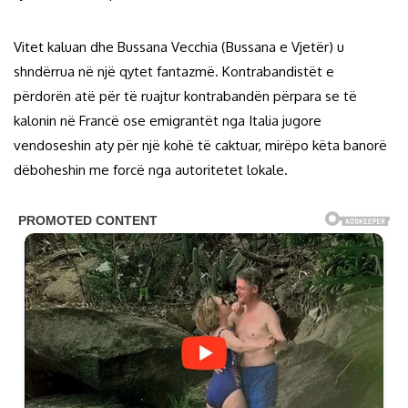
Vitet kaluan dhe Bussana Vecchia (Bussana e Vjetër) u
shndërrua në një qytet fantazmë. Kontrabandistët e
përdorën atë për të ruajtur kontrabandën përpara se të
kalonin në Francë ose emigrantët nga Italia jugore
vendoseshin aty për një kohë të caktuar, mirëpo këta banorë
dëboheshin me forcë nga autoritetet lokale.