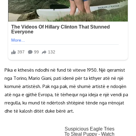
Pika e kthesës ndodhi në fund të viteve 1950. Një qeramist
nga Torino, Mario Giani, pati idenë për ta kthyer atë në një
komunë artistësh. Pak nga pak, më shumë artistë e ndoqën
atë nga e gjithë Evropa, të tërhequr nga ideja e një vendi pa
rregulla, ku mund të ndërtosh shtëpinë tënde nga rrënojat
dhe të kalosh ditët duke bërë art.