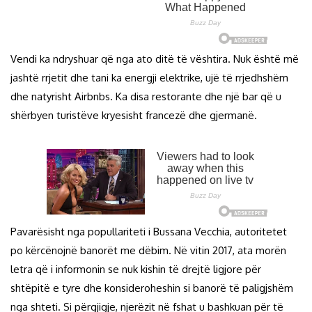
Vendi ka ndryshuar që nga ato ditë të vështira. Nuk është më
jashtë rrjetit dhe tani ka energji elektrike, ujë të rrjedhshëm
dhe natyrisht Airbnbs. Ka disa restorante dhe një bar që u
shërbyen turistëve kryesisht francezë dhe gjermanë.
Pavarësisht nga popullariteti i Bussana Vecchia, autoritetet
po kërcënojnë banorët me dëbim. Në vitin 2017, ata morën
letra që i informonin se nuk kishin të drejtë ligjore për
shtëpitë e tyre dhe konsideroheshin si banorë të paligjshëm
nga shteti. Si përgjigje, njerëzit në fshat u bashkuan për të