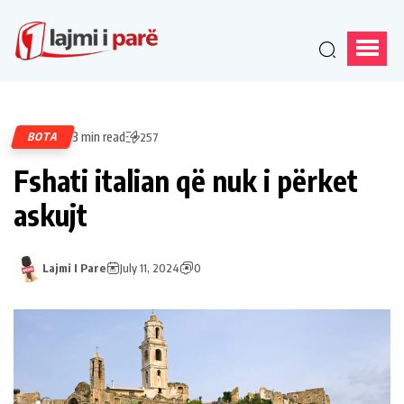
3 min read
BOTA
257
Fshati italian që nuk i përket
askujt
Lajmi I Pare
July 11, 2024
0