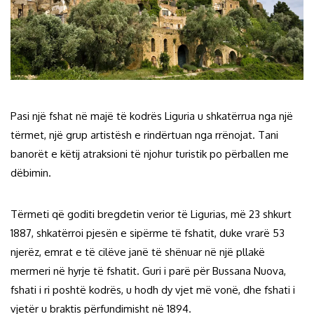
Pasi një fshat në majë të kodrës Liguria u shkatërrua nga një
tërmet, një grup artistësh e rindërtuan nga rrënojat. Tani
banorët e këtij atraksioni të njohur turistik po përballen me
dëbimin.
Tërmeti që goditi bregdetin verior të Ligurias, më 23 shkurt
1887, shkatërroi pjesën e sipërme të fshatit, duke vrarë 53
njerëz, emrat e të cilëve janë të shënuar në një pllakë
mermeri në hyrje të fshatit. Guri i parë për Bussana Nuova,
fshati i ri poshtë kodrës, u hodh dy vjet më vonë, dhe fshati i
vjetër u braktis përfundimisht në 1894.