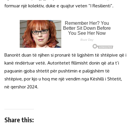
formuar një kolektiv, duke e quajtur veten “I Resilienti”.
Banorët duan të njihen si pronarë të ligjshëm të shtëpive që i
kanë rindërtuar vetë. Autoritetet fillimisht donin që ata t’i
paguanin gjoba shtetit për pushtimin e paligjshëm të
shtëpive, por kjo u hoq me një vendim nga Këshilli i Shtetit,
në qershor 2024.
Share this: