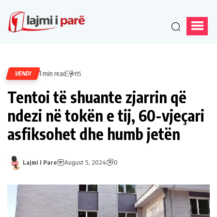
1 min read
VENDI
115
Tentoi të shuante zjarrin që
ndezi në tokën e tij, 60-vjeçari
asfiksohet dhe humb jetën
Lajmi I Pare
August 5, 2024
0