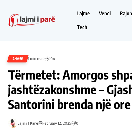
Lajme
Vendi
Rajon
Tech
1 min read
LAJME
104
Tërmetet: Amorgos shpal
jashtëzakonshme – Gjash
Santorini brenda një ore
Lajmi I Pare
February 12, 2025
0