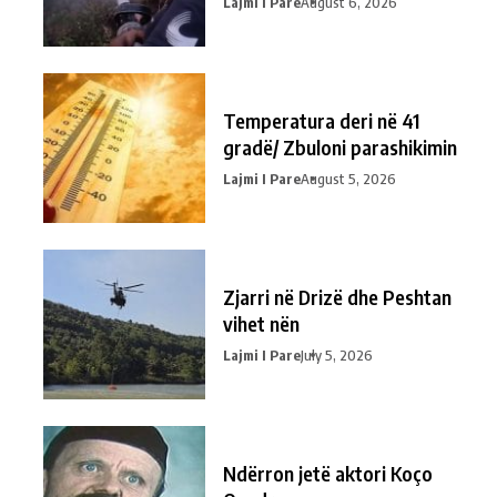
Lajmi I Pare
August 6, 2026
Temperatura deri në 41
gradë/ Zbuloni parashikimin
Lajmi I Pare
August 5, 2026
Zjarri në Drizë dhe Peshtan
vihet nën
Lajmi I Pare
July 5, 2026
Ndërron jetë aktori Koço