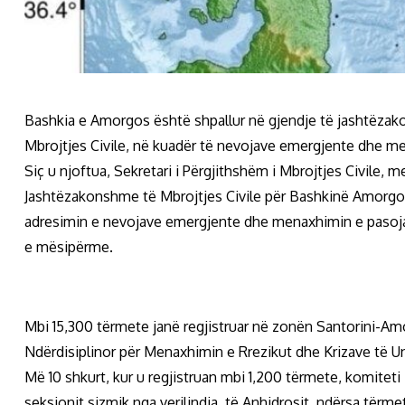
Bashkia e Amorgos është shpallur në gjendje të jashtëzak
Mbrojtjes Civile, në kuadër të nevojave emergjente dhe men
Siç u njoftua, Sekretari i Përgjithshëm i Mbrojtjes Civile, 
Jashtëzakonshme të Mbrojtjes Civile për Bashkinë Amorgos,
adresimin e nevojave emergjente dhe menaxhimin e pasoja
e mësipërme.
Mbi 15,300 tërmete janë regjistruar në zonën Santorini-Amo
Ndërdisiplinor për Menaxhimin e Rrezikut dhe Krizave të U
Më 10 shkurt, kur u regjistruan mbi 1,200 tërmete, komiteti
seksionit sizmik nga verilindja. të Anhidrosit, ndërsa tër