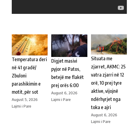
Situata me
Temperatura deri
Digjet masivi
zjarret, AKMC: 25
në 41 gradë/
pyjor në Patos,
vatra zjarri në 12
Zbuloni
betejë me flakët
orë, 10 prej tyre
parashikimin e
prej orës 6:00
aktive, vijojnë
motit, për sot
August 6, 2026
ndërhyrjet nga
Lajmi i Pare
August 5, 2026
Lajmi i Pare
toka e ajri
August 6, 2026
Lajmi i Pare