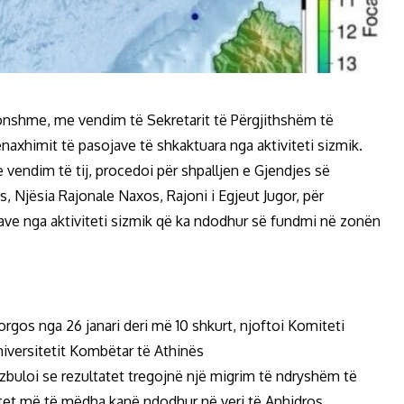
onshme, me vendim të Sekretarit të Përgjithshëm të
axhimit të pasojave të shkaktuara nga aktiviteti sizmik.
me vendim të tij, procedoi për shpalljen e Gjendjes së
 Njësia Rajonale Naxos, Rajoni i Egjeut Jugor, për
ve nga aktiviteti sizmik që ka ndodhur së fundmi në zonën
rgos nga 26 janari deri më 10 shkurt, njoftoi Komiteti
niversitetit Kombëtar të Athinës
 zbuloi se rezultatet tregojnë një migrim të ndryshëm të
metet më të mëdha kanë ndodhur në veri të Anhidros.