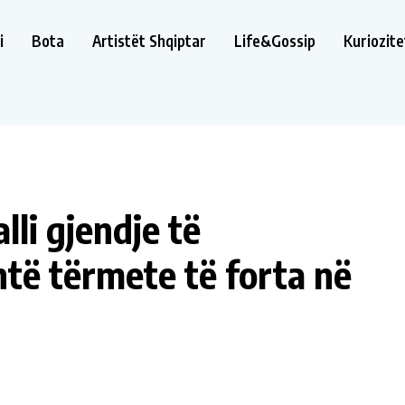
i
Bota
Artistët Shqiptar
Life&Gossip
Kuriozite
li gjendje të
të tërmete të forta në