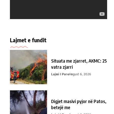
Lajmet e fundit
Situata me zjarret, AKMC: 25
vatra zjarri
Lajmi I Pare
August 6, 2026
Digjet masivi pyjor në Patos,
betejë me