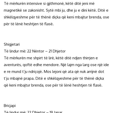
Të mërkurën intensive si gjithmonë, këtë ditë jeni më
magnetikë se zakonisht. Sytë mbi ju, dhe ju e dini këtë. Ditë e
shkëlqyeshme për të thënë diçka që keni mbajtur brenda, ose
për të lënë heshtjen të flasë.
Shigjetari
Të lindur më: 22 Nëntor – 21 Dhjetor
Të mërkurën me shpirt të lirë, këtë ditë ndjen thirrjen e
aventurës, qoftë edhe mendore. Një lajm nga larg ose një ide
e re mund t’ju ndriçojë. Mos lejoni që ata që nuk arrijnë dot
t’ju mbajnë prapa. Ditë e shkëlqyeshme për të thënë diçka
që keni mbajtur brenda, ose për të lënë heshtjen të flasë.
Bricjapi
Të lindur më: 22 Dhjetor – 19 Janar