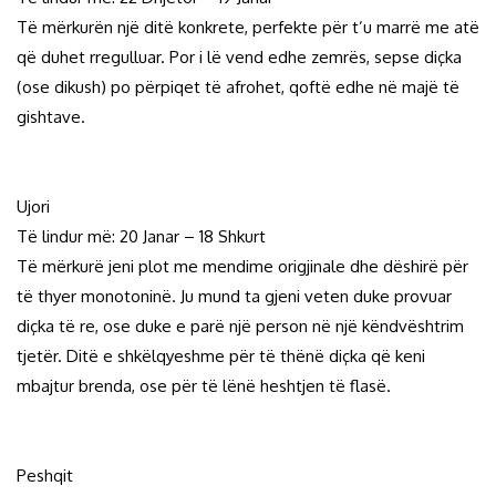
Të mërkurën një ditë konkrete, perfekte për t’u marrë me atë
që duhet rregulluar. Por i lë vend edhe zemrës, sepse diçka
(ose dikush) po përpiqet të afrohet, qoftë edhe në majë të
gishtave.
Ujori
Të lindur më: 20 Janar – 18 Shkurt
Të mërkurë jeni plot me mendime origjinale dhe dëshirë për
të thyer monotoninë. Ju mund ta gjeni veten duke provuar
diçka të re, ose duke e parë një person në një këndvështrim
tjetër. Ditë e shkëlqyeshme për të thënë diçka që keni
mbajtur brenda, ose për të lënë heshtjen të flasë.
Peshqit