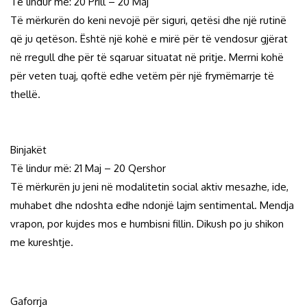
Të lindur më: 20 Prill – 20 Maj
Të mërkurën do keni nevojë për siguri, qetësi dhe një rutinë
që ju qetëson. Është një kohë e mirë për të vendosur gjërat
në rregull dhe për të sqaruar situatat në pritje. Merrni kohë
për veten tuaj, qoftë edhe vetëm për një frymëmarrje të
thellë.
Binjakët
Të lindur më: 21 Maj – 20 Qershor
Të mërkurën ju jeni në modalitetin social aktiv mesazhe, ide,
muhabet dhe ndoshta edhe ndonjë lajm sentimental. Mendja
vrapon, por kujdes mos e humbisni fillin. Dikush po ju shikon
me kureshtje.
Gaforrja