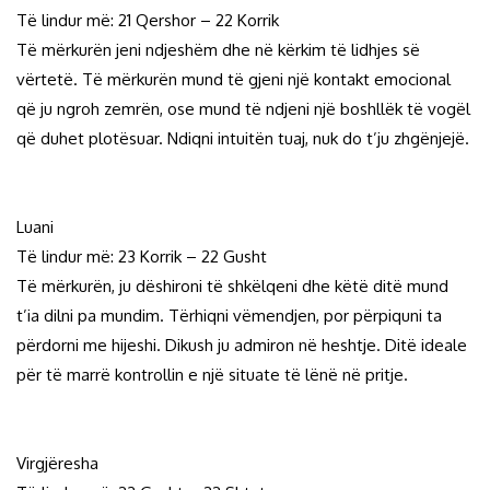
Të lindur më: 21 Qershor – 22 Korrik
Të mërkurën jeni ndjeshëm dhe në kërkim të lidhjes së
vërtetë. Të mërkurën mund të gjeni një kontakt emocional
që ju ngroh zemrën, ose mund të ndjeni një boshllëk të vogël
që duhet plotësuar. Ndiqni intuitën tuaj, nuk do t’ju zhgënjejë.
Luani
Të lindur më: 23 Korrik – 22 Gusht
Të mërkurën, ju dëshironi të shkëlqeni dhe këtë ditë mund
t’ia dilni pa mundim. Tërhiqni vëmendjen, por përpiquni ta
përdorni me hijeshi. Dikush ju admiron në heshtje. Ditë ideale
për të marrë kontrollin e një situate të lënë në pritje.
Virgjëresha