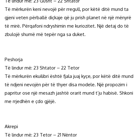
Të lindur më: 23 Gusht – 22 Shtator
Të mërkurën keni nevojë për rregull, por këtë ditë mund ta
gjeni veten përballë diçkaje që ju prish planet në një mënyrë
të mirë. Përqafoni ndryshimin me kuriozitet. Një detaj do të
zbulojë shumë më tepër nga sa duket.
Peshorja
Të lindur më: 23 Shtator – 22 Tetor
Të mërkurën ekuilibri është fjala juaj kyçe, por këtë ditë mund
të ndjeni nevojën për të thyer disa modele. Një propozim i
papritur ose një mesazh jashtë orarit mund t’ju habisë. Shkoni
me rrjedhën e çdo gjëjë.
Akrepi
Të lindur më: 23 Tetor – 21 Nëntor