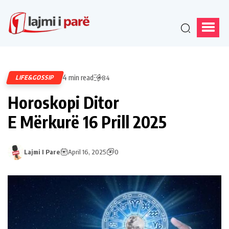
4 min read
LIFE&GOSSIP
84
Horoskopi Ditor
E Mërkurë 16 Prill 2025
Lajmi I Pare
April 16, 2025
0