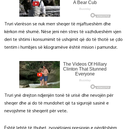
Truri vlerëson se nuk merr sheqer të mjaftueshëm dhe
kërkon më shumë. Nëse jeni nën stres të vazhdueshëm vjen
deri te shtimi i konsumimit të ushqimit që do të thotë se çdo
tentim i humbjes së kilogramëve është mision i pamundur.
Truri ynë drejton ndjenjën tonë të urisë dhe nevojën për
sheqer dhe ai do të mundohet që ta sigurojë sasinë e
nevojshme të sheqerit për vete.
Është lehtë të thuhet, zvogëlojeni presionin e përditshëm