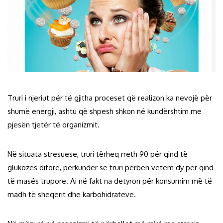
Truri i njeriut për të gjitha proceset që realizon ka nevojë për
shumë energji, ashtu që shpesh shkon në kundërshtim me
pjesën tjetër të organizmit.
Në situata stresuese, truri tërheq rreth 90 për qind të
glukozës ditore, përkundër se truri përbën vetëm dy për qind
të masës trupore. Ai në fakt na detyron për konsumim më të
madh të sheqerit dhe karbohidrateve.