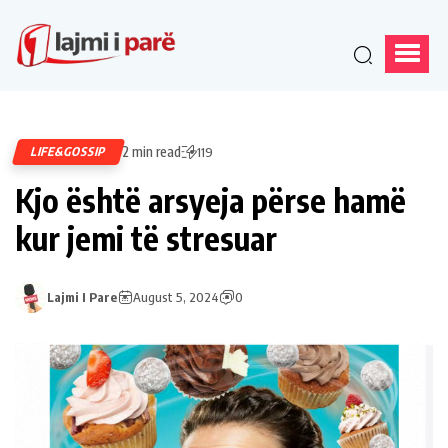
2 min read
LIFE&GOSSIP
119
Kjo është arsyeja përse hamë
kur jemi të stresuar
Lajmi I Pare
August 5, 2024
0