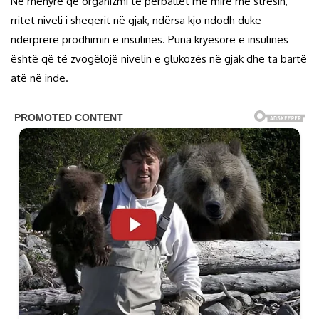
Në mënyrë që organizmi të përballet më mirë me stresin,
rritet niveli i sheqerit në gjak, ndërsa kjo ndodh duke
ndërprerë prodhimin e insulinës. Puna kryesore e insulinës
është që të zvogëlojë nivelin e glukozës në gjak dhe ta bartë
atë në inde.