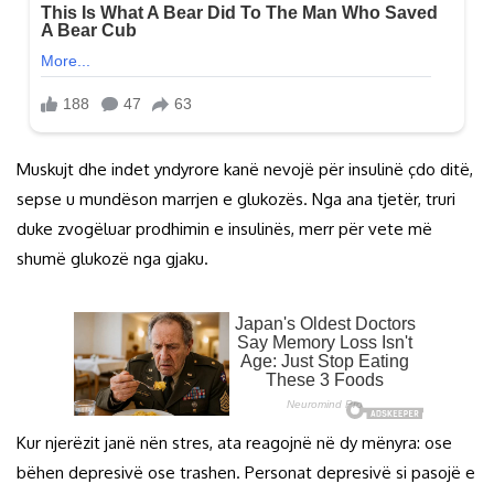
Muskujt dhe indet yndyrore kanë nevojë për insulinë çdo ditë,
sepse u mundëson marrjen e glukozës. Nga ana tjetër, truri
duke zvogëluar prodhimin e insulinës, merr për vete më
shumë glukozë nga gjaku.
Kur njerëzit janë nën stres, ata reagojnë në dy mënyra: ose
bëhen depresivë ose trashen. Personat depresivë si pasojë e