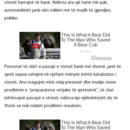
stresit harrojnë të hanë. Ndërsa ata që hanë më pak,
automatikisht janë nën ndikim më të madh të gjendjes
psikike.
Personat të cilët si pasojë e stresit hanë më shumë, janë të
qetë sepse ushqimi në njëfarë mënyrë është katalizator i
stresit. Ata reagojnë mirë ndaj presionit dhe madje nxisin
prodhimin e “preparateve vetjake të qetësimit”, të cilat
lehtësojnë pasojat e stresit, ndërsa kjo njëkohësisht do të
thotë se nuk ndalet prodhimi i insulinës.