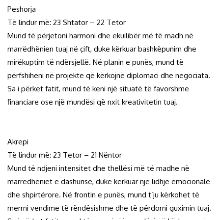
Peshorja
Të lindur më: 23 Shtator – 22 Tetor
Mund të përjetoni harmoni dhe ekuilibër më të madh në
marrëdhënien tuaj në çift, duke kërkuar bashkëpunim dhe
mirëkuptim të ndërsjellë. Në planin e punës, mund të
përfshiheni në projekte që kërkojnë diplomaci dhe negociata.
Sa i përket fatit, mund të keni një situatë të favorshme
financiare ose një mundësi që nxit kreativitetin tuaj.
Akrepi
Të lindur më: 23 Tetor – 21 Nëntor
Mund të ndjeni intensitet dhe thellësi më të madhe në
marrëdhëniet e dashurisë, duke kërkuar një lidhje emocionale
dhe shpirtërore. Në frontin e punës, mund t’ju kërkohet të
merrni vendime të rëndësishme dhe të përdorni guximin tuaj.