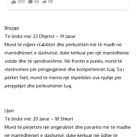
Bricjapi
Të lindur më: 22 Dhjetor – 19 Janar
Mund të ndjeni stabilitet dhe përkushtim më të madh në
marrëdhëniet e dashurisë, duke kërkuar për një marrëdhënie
solide dhe të qëndrueshme. Në frontin e punës, mund të
vlerësoheni për përgjegjësinë dhe kompetencën tuaj. Sa i
përket fatit, mund të merrni një shpërblim ose njohje për
përpjekjet dhe përkushtimin tuaj.
Ujori
Të lindur më: 20 Janar – 18 Shkurt
Mund të përjetoni një origjinalitet dhe pavarësi më të madhe
në marrëdhëniet e dashurisë, duke kërkuar një lidhje të