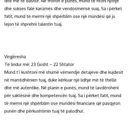
dhe më të dashur. Në frontin e punës, mund të fitoni njohje
dhe sukses falë karizmës dhe vendosmërisë suaj. Sa i përket
fatit, mund të merrni një shpërblim ose një mundësi që ju
lejon të shprehni talentin tuaj.
Virgjëresha
Të lindur më: 23 Gusht – 22 Shtator
Mund t’i kushtoni më shumë vëmendje detajeve dhe kujdesit
në marrëdhënien tuaj, duke kërkuar një lidhje më të thellë
dhe më autentike. Në planin e punës, mund të lavdëroheni
për saktësinë dhe kompetencën tuaj. Sa i përket fatit, mund
të merrni një shpërblim ose mundësi financiare që pasqyron
punën dhe përkushtimin tuaj të palodhur.