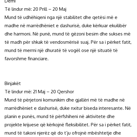
Demi
Të lindur më: 20 Prill – 20 Maj
Mund të udhëhiqeni nga një stabilitet dhe qetësi më e
madhe në marrëdhëniet e dashurisë, duke kërkuar ekuilibër
dhe harmoni. Në punë, mund të gëzoni besim dhe sukses më
të madh për shkak të vendosmërisë suaj. Për sa i përket fatit,
mund të merrni një dhuratë të vogël ose një situatë të
favorshme financiare.
Binjakët
Të lindur më: 21 Maj – 20 Qershor
Mund të përjetoni komunikim dhe gjallëri më të madhe në
marrëdhëniet e dashurisë, duke nxitur biseda interesante. Në
planin e punës, mund të përfshiheni në aktivitete dhe
projekte krijuese që kërkojnë fleksibilitet. Për sa i përket fatit,
mund të takoni njerëz që do t’ju ofrojnë mbështetje dhe