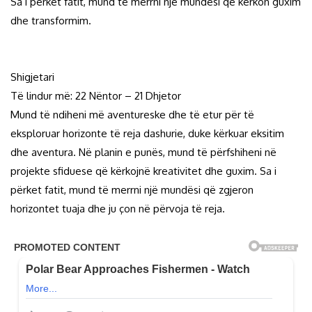
Sa i përket fatit, mund të merrni një mundësi që kërkon guxim
dhe transformim.
Shigjetari
Të lindur më: 22 Nëntor – 21 Dhjetor
Mund të ndiheni më aventureske dhe të etur për të
eksploruar horizonte të reja dashurie, duke kërkuar eksitim
dhe aventura. Në planin e punës, mund të përfshiheni në
projekte sfiduese që kërkojnë kreativitet dhe guxim. Sa i
përket fatit, mund të merrni një mundësi që zgjeron
horizontet tuaja dhe ju çon në përvoja të reja.