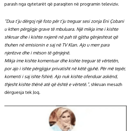
parash nga qytetarët që paraqiten në programin televiziv.
“Dua t’ju dërgoj një foto për t’ju treguar sesi zonja Eni Çobani
u kthen përgjigje grave të mbuluara. Një mikja ime i kishte
shkruar dhe i kishte nxjerrë në pah të gjitha gënjeshtrat që
thuhen në emisionin e saj në TV Klan. Ajo u merr para
njerëzve dhe i mëson të gënjejnë.
Mikja ime kishte komentuar dhe kishte treguar të vërtetën,
por ajo i ishte përgjigjur privatisht në këtë gjuhë. Për më tepër,
komenti i saj ishte fshirë. Ajo nuk kishte ofenduar askënd,
thjesht kishte thënë atë që është e vërtetë.”
, shkruan mesazh
dërguesja tek Joq.