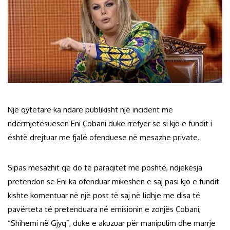
Një qytetare ka ndarë publikisht një incident me
ndërmjetësuesen Eni Çobani duke rrëfyer se si kjo e fundit i
është drejtuar me fjalë ofenduese në mesazhe private.
Sipas mesazhit që do të paraqitet më poshtë, ndjekësja
pretendon se Eni ka ofenduar mikeshën e saj pasi kjo e fundit
kishte komentuar në një post të saj në lidhje me disa të
pavërteta të pretenduara në emisionin e zonjës Çobani,
“Shihemi në Gjyq”, duke e akuzuar për manipulim dhe marrje