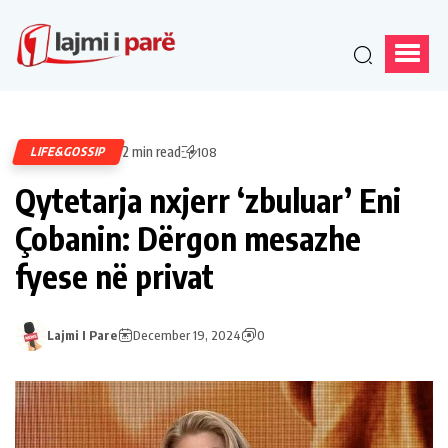
2 min read
LIFE&GOSSIP
108
Qytetarja nxjerr ‘zbuluar’ Eni
Çobanin: Dërgon mesazhe
fyese në privat
Lajmi I Pare
December 19, 2024
0