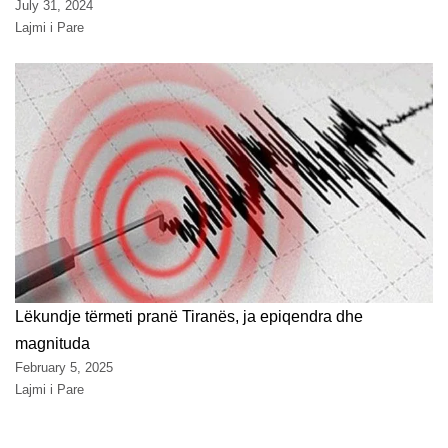
July 31, 2024
Lajmi i Pare
Lëkundje tërmeti pranë Tiranës, ja epiqendra dhe
magnituda
February 5, 2025
Lajmi i Pare