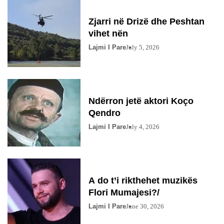
Zjarri në Drizë dhe Peshtan
vihet nën
Lajmi I Pare
July 5, 2026
Ndërron jetë aktori Koço
Qendro
Lajmi I Pare
July 4, 2026
A do t’i rikthehet muzikës
Flori Mumajesi?/
Lajmi I Pare
June 30, 2026