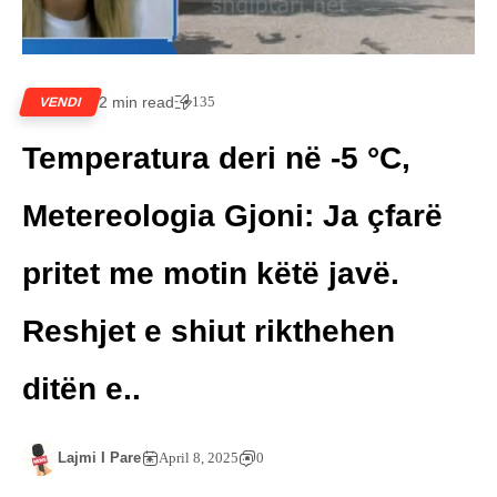
2 min read
135
VENDI
Temperatura deri në -5 °C,
Metereologia Gjoni: Ja çfarë
pritet me motin këtë javë.
Reshjet e shiut rikthehen
ditën e..
Lajmi I Pare
April 8, 2025
0