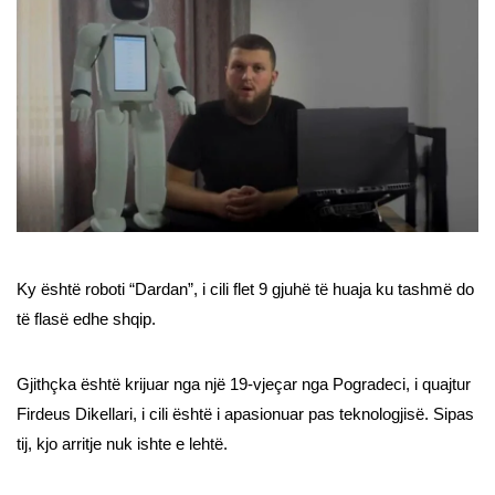
Ky është roboti “Dardan”, i cili flet 9 gjuhë të huaja ku tashmë do
të flasë edhe shqip.
Gjithçka është krijuar nga një 19-vjeçar nga Pogradeci, i quajtur
Firdeus Dikellari, i cili është i apasionuar pas teknologjisë. Sipas
tij, kjo arritje nuk ishte e lehtë.