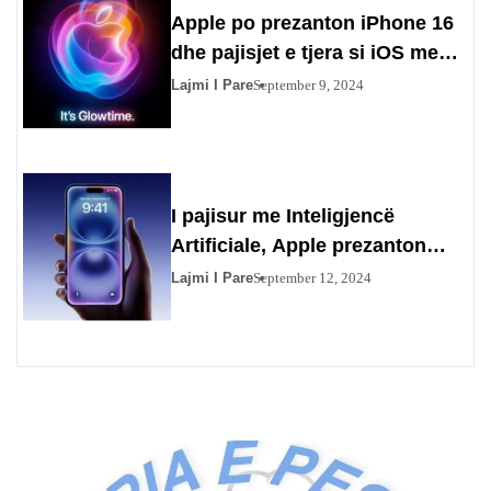
Apple po prezanton iPhone 16
dhe pajisjet e tjera si iOS me
inteligjencë artificiale
Lajmi I Pare
September 9, 2024
I pajisur me Inteligjencë
Artificiale, Apple prezanton
iPhone 16
Lajmi I Pare
September 12, 2024