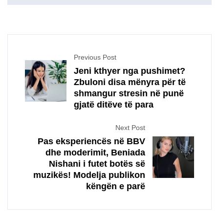
Previous Post
Jeni kthyer nga pushimet?
Zbuloni disa mënyra për të
shmangur stresin në punë
gjatë ditëve të para
Next Post
Pas eksperiencës në BBV
dhe moderimit, Beniada
Nishani i futet botës së
muzikës! Modelja publikon
këngën e parë