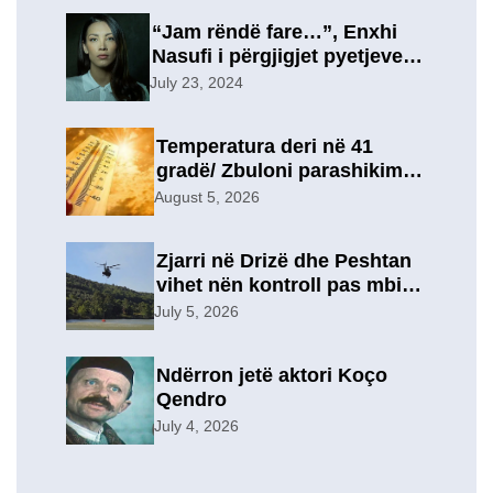
“Jam rëndë fare…”, Enxhi
Nasufi i përgjigjet pyetjeve
për ish-in, pas përfundimit të
July 23, 2024
marrëdhënies 7-vjeçare në
një lidhje të re?
Temperatura deri në 41
gradë/ Zbuloni parashikimin
e motit, për sot
August 5, 2026
Zjarri në Drizë dhe Peshtan
vihet nën kontroll pas mbi 9
orësh operacion, u
July 5, 2026
evakuuan përkohësisht 7
familje
Ndërron jetë aktori Koço
Qendro
July 4, 2026