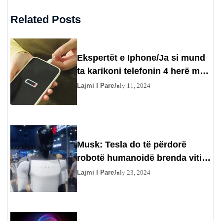
Related Posts
Ekspertët e Iphone/Ja si mund
ta karikoni telefonin 4 herë më
shpejt
Lajmi I Pare
July 11, 2024
Musk: Tesla do të përdorë
robotë humanoidë brenda vitit
të ardhshëm
Lajmi I Pare
July 23, 2024