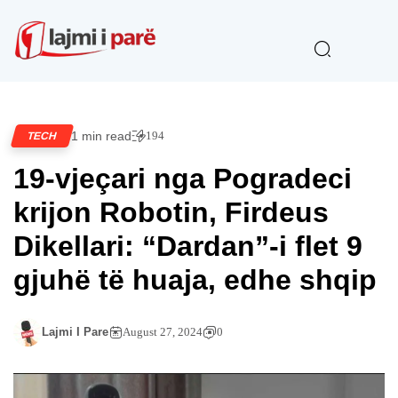
1 min read
194
TECH
19-vjeçari nga Pogradeci
krijon Robotin, Firdeus
Dikellari: “Dardan”-i flet 9
gjuhë të huaja, edhe shqip
Lajmi I Pare
August 27, 2024
0