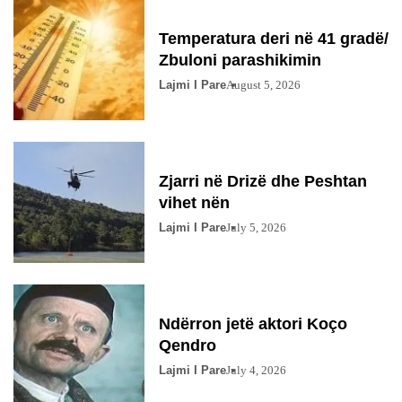
Temperatura deri në 41 gradë/
Zbuloni parashikimin
Lajmi I Pare
August 5, 2026
Zjarri në Drizë dhe Peshtan
vihet nën
Lajmi I Pare
July 5, 2026
Ndërron jetë aktori Koço
Qendro
Lajmi I Pare
July 4, 2026