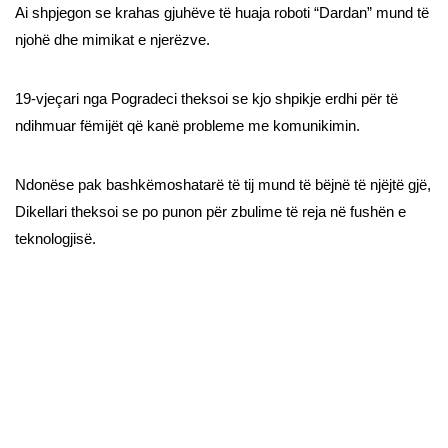
Ai shpjegon se krahas gjuhëve të huaja roboti “Dardan” mund të
njohë dhe mimikat e njerëzve.
19-vjeçari nga Pogradeci theksoi se kjo shpikje erdhi për të
ndihmuar fëmijët që kanë probleme me komunikimin.
Ndonëse pak bashkëmoshatarë të tij mund të bëjnë të njëjtë gjë,
Dikellari theksoi se po punon për zbulime të reja në fushën e
teknologjisë.