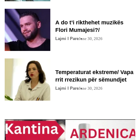
A do t’i rikthehet muzikës
Flori Mumajesi?/
Lajmi I Pare
June 30, 2026
Temperaturat ekstreme/ Vapa
rrit rrezikun për sëmundjet
Lajmi I Pare
June 30, 2026