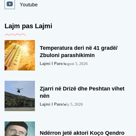
Youtube
Lajm pas Lajmi
Temperatura deri në 41 gradë/
Zbuloni parashikimin
Lajmi I Pare
August 5, 2026
Zjarri në Drizë dhe Peshtan vihet
nën
Lajmi I Pare
July 5, 2026
Ndërron jetë aktori Koço Qendro