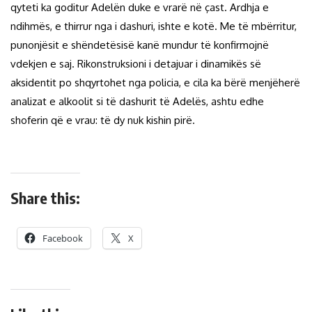
qyteti ka goditur Adelën duke e vrarë në çast. Ardhja e
ndihmës, e thirrur nga i dashuri, ishte e kotë. Me të mbërritur,
punonjësit e shëndetësisë kanë mundur të konfirmojnë
vdekjen e saj. Rikonstruksioni i detajuar i dinamikës së
aksidentit po shqyrtohet nga policia, e cila ka bërë menjëherë
analizat e alkoolit si të dashurit të Adelës, ashtu edhe
shoferin që e vrau: të dy nuk kishin pirë.
Share this:
Facebook
X