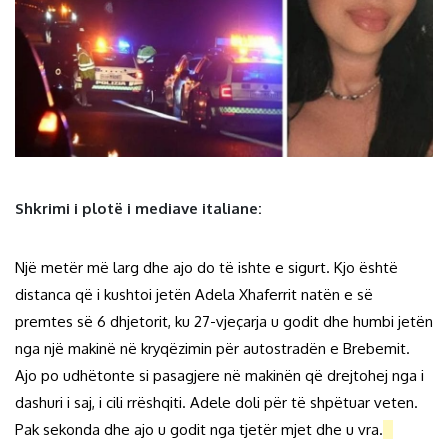
Shkrimi i plotë i mediave italiane:
Një metër më larg dhe ajo do të ishte e sigurt. Kjo është
distanca që i kushtoi jetën Adela Xhaferrit natën e së
premtes së 6 dhjetorit, ku 27-vjeçarja u godit dhe humbi jetën
nga një makinë në kryqëzimin për autostradën e Brebemit.
Ajo po udhëtonte si pasagjere në makinën që drejtohej nga i
dashuri i saj, i cili rrëshqiti. Adele doli për të shpëtuar veten.
Pak sekonda dhe ajo u godit nga tjetër mjet dhe u vra.