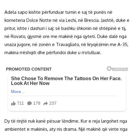
Adela sapo kishte përfunduar turnin e saj të punës në
korneteria Dolce Notte në via Lechi, në Brescia. Jashtë, duke e
pritur, ishte i dashuri i saj: së bashku shkonin në shtëpinë e tij,
në Rovato, gjysmë ore me makinë nga qyteti. Duke dalë nga
unaza jugore, në zonën e Travagliato, në kryqëzimin me A-35,
makina rrëshqiti dhe përfundoi duke u rrotulluar.
Dy të rinjtë nuk kanë pësuar lëndime. Kur e reja largohet nga
ambientet e makinës, aty nis drama. Një makinë që vinte nga