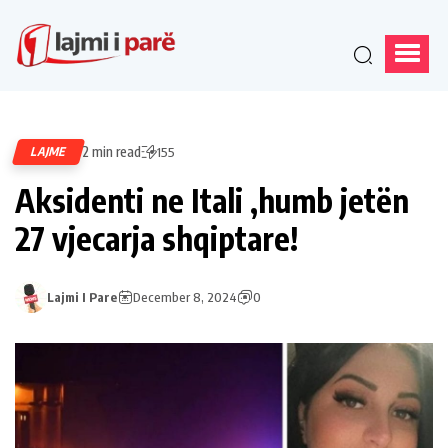
2 min read
LAJME
155
Aksidenti ne Itali ,humb jetën
27 vjecarja shqiptare!
Lajmi I Pare
December 8, 2024
0