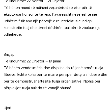
Të lindur më: 22 Nëntor – 21 Dhjetor
Të hënën mund të ndiheni veçanërisht të etur për të
eksploruar horizonte të reja. Pavarësisht nëse është një
udhëtim fizik apo një përvojë e re intelektuale, ndiqni
kuriozitetin tuaj dhe lëreni dëshirën tuaj për të zbuluar t’ju
udhëheqë.
Bricjapi
Të lindur më: 22 Dhjetor – 19 Janar
Të hënën vendosmëria dhe disiplina do të jenë armët tuaja
fituese. Është koha për të marrë përsipër detyra sfiduese dhe
për të demonstruar aftësitë tuaja organizative. Njohja për
përpjekjet tuaja nuk do të vonojë shumë.
Ujori