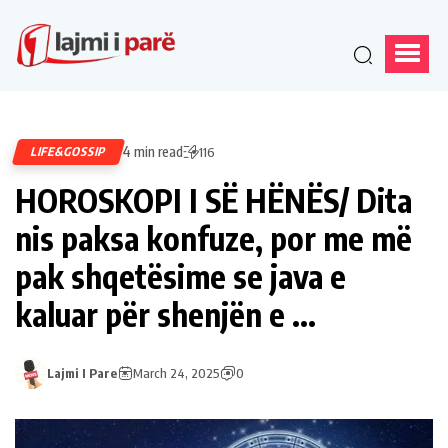
4 min read
LIFE&GOSSIP
116
HOROSKOPI I SË HËNËS/ Dita
nis paksa konfuze, por me më
pak shqetësime se java e
kaluar për shenjën e …
Lajmi I Pare
March 24, 2025
0