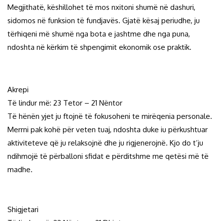
Megjithatë, këshillohet të mos nxitoni shumë në dashuri,
sidomos në funksion të fundjavës. Gjatë kësaj periudhe, ju
tërhiqeni më shumë nga bota e jashtme dhe nga puna,
ndoshta në kërkim të shpengimit ekonomik ose praktik.
Akrepi
Të lindur më: 23 Tetor – 21 Nëntor
Të hënën yjet ju ftojnë të fokusoheni te mirëqenia personale.
Merrni pak kohë për veten tuaj, ndoshta duke iu përkushtuar
aktiviteteve që ju relaksojnë dhe ju rigjenerojnë. Kjo do t’ju
ndihmojë të përballoni sfidat e përditshme me qetësi më të
madhe.
Shigjetari