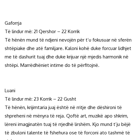
Gaforrja
Të lindur më: 21 Qershor – 22 Korrik
Të hënën mund të ndjeni nevojën për t’u fokusuar në sferën
shtëpiake dhe atë familjare. Kaloni kohë duke forcuar lidhjet
me të dashurit tuaj dhe duke krijuar një mjedis harmonik në
shtëpi. Marrëdhëniet intime do të përfitojnë.
Luani
Të lindur më: 23 Korrik – 22 Gusht
Të hënën, krijimtaria juaj është në rritje dhe dëshironi të
shpreheni në mënyra të reja. Qoftë art, muzikë apo shkrim,
lëreni imagjinatën tuaj të rrjedhë lirshëm. Kjo mund t’ju bëjë
të zbuloni talente të fshehura ose të forconi ato tashmë të