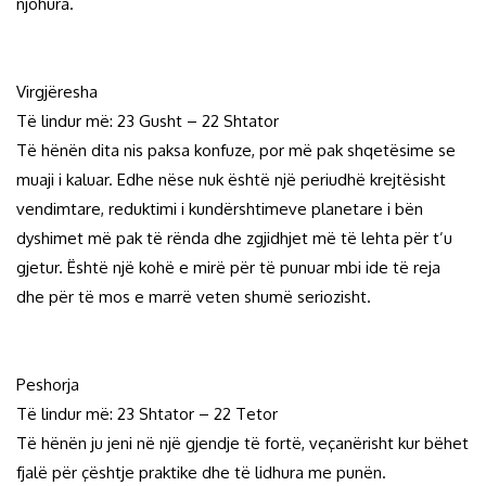
njohura.
Virgjëresha
Të lindur më: 23 Gusht – 22 Shtator
Të hënën dita nis paksa konfuze, por më pak shqetësime se
muaji i kaluar. Edhe nëse nuk është një periudhë krejtësisht
vendimtare, reduktimi i kundërshtimeve planetare i bën
dyshimet më pak të rënda dhe zgjidhjet më të lehta për t’u
gjetur. Është një kohë e mirë për të punuar mbi ide të reja
dhe për të mos e marrë veten shumë seriozisht.
Peshorja
Të lindur më: 23 Shtator – 22 Tetor
Të hënën ju jeni në një gjendje të fortë, veçanërisht kur bëhet
fjalë për çështje praktike dhe të lidhura me punën.