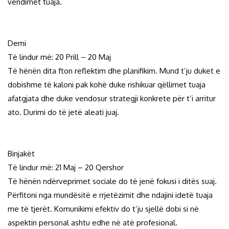
vendimet tuaja.
Demi
Të lindur më: 20 Prill – 20 Maj
Të hënën dita fton reflektim dhe planifikim. Mund t’ju duket e
dobishme të kaloni pak kohë duke rishikuar qëllimet tuaja
afatgjata dhe duke vendosur strategji konkrete për t’i arritur
ato. Durimi do të jetë aleati juaj.
Binjakët
Të lindur më: 21 Maj – 20 Qershor
Të hënën ndërveprimet sociale do të jenë fokusi i ditës suaj.
Përfitoni nga mundësitë e rrjetëzimit dhe ndajini idetë tuaja
me të tjerët. Komunikimi efektiv do t’ju sjellë dobi si në
aspektin personal ashtu edhe në atë profesional.