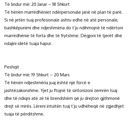
Të lindur më: 20 Janar – 18 Shkurt
Të hënën marrëdhëniet ndërpersonale janë në plan të parë.
Si në jetën tuaj profesionale ashtu edhe në atë personale,
bashkëpunimi dhe ndjeshmëria do t’ju ndihmojnë të ndërtoni
marrëdhënie të forta dhe të frytshme. Dëgjoni të tjerët dhe
ndajini idetë tuaja hapur.
Peshqit
Të lindur më: 19 Shkurt – 20 Mars
Të hënën ndjeshmëria juaj është një forcë e
jashtëzakonshme. Yjet ju ftojnë të sintonizoni zemrën tuaj
dhe të ndiqni atë zë të brendshëm që ju drejton gjithmonë
drejt së mirës. Lëreni intuitën tuaj t’ju udhëheqë në zgjedhjet
tuaja të përditshme.