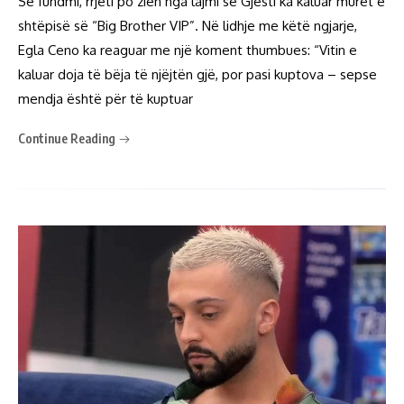
Së fundmi, rrjeti po zien nga lajmi se Gjesti ka kaluar muret e
shtëpisë së “Big Brother VIP”. Në lidhje me këtë ngjarje,
Egla Ceno ka reaguar me një koment thumbues: “Vitin e
kaluar doja të bëja të njëjtën gjë, por pasi kuptova – sepse
mendja është për të kuptuar
Continue Reading