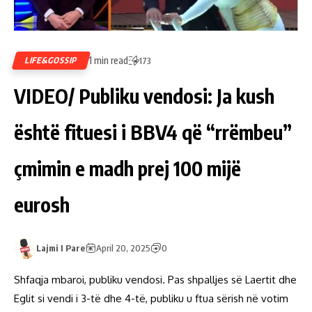
1 min read
LIFE&GOSSIP
173
VIDEO/ Publiku vendosi: Ja kush
është fituesi i BBV4 që “rrëmbeu”
çmimin e madh prej 100 mijë
eurosh
Lajmi I Pare
April 20, 2025
0
Shfaqja mbaroi, publiku vendosi. Pas shpalljes së Laertit dhe
Eglit si vendi i 3-të dhe 4-të, publiku u ftua sërish në votim