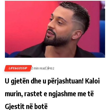
2 min read
LIFE&GOSSIP
162
U gjetën dhe u përjashtuan! Kaloi
murin, rastet e ngjashme me të
Gjestit në botë