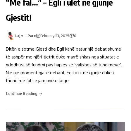
“Më fal…” – Egli i ulet në gjunjë
Gjestit!
Lajmi I Pare
February 23, 2025
0
Ditën e sotme Gjesti dhe Egli kanë pasur një debat shumë
të ashpër me njëri-tjetrit duke marrë shkas nga situatat e
ndodhura së fundmi pas hapjes së ‘valixhes së tundimeve’.
Një një moment gjatë debatit, Egli u ul në gjunjë duke i
thënë më fal se jam unë e keqe
Continue Reading