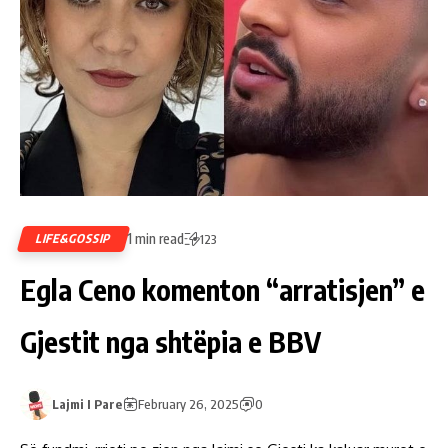
1 min read
LIFE&GOSSIP
123
Egla Ceno komenton “arratisjen” e
Gjestit nga shtëpia e BBV
Lajmi I Pare
February 26, 2025
0