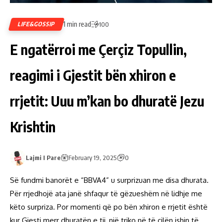
1 min read
LIFE&GOSSIP
100
E ngatërroi me Çerçiz Topullin,
reagimi i Gjestit bën xhiron e
rrjetit: Uuu m’kan bo dhuratë Jezu
Krishtin
Lajmi I Pare
February 19, 2025
0
Së fundmi banorët e “BBVA4” u surprizuan me disa dhurata.
Për rrjedhojë ata janë shfaqur të gëzueshëm në lidhje me
këto surpriza. Por momenti që po bën xhiron e rrjetit është
kur Gjesti merr dhuratën e tij, një triko në të cilën ishin të