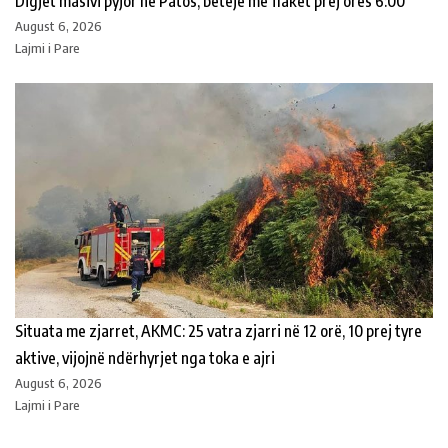
Digjet masivi pyjor në Patos, betejë me flakët prej orës 6:00
August 6, 2026
Lajmi i Pare
Situata me zjarret, AKMC: 25 vatra zjarri në 12 orë, 10 prej tyre
aktive, vijojnë ndërhyrjet nga toka e ajri
August 6, 2026
Lajmi i Pare