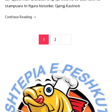
stampuara tri figura historike: Gjergj Kastrioti
Continue Reading
1
2