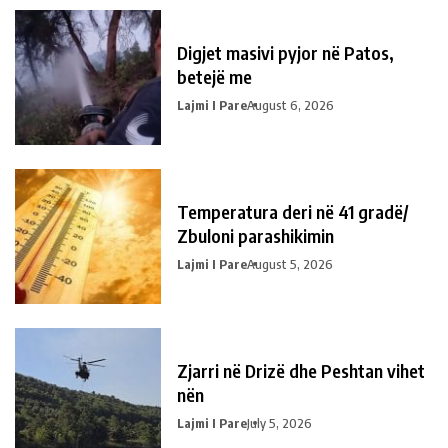
Digjet masivi pyjor në Patos,
betejë me
Lajmi I Pare
August 6, 2026
Temperatura deri në 41 gradë/
Zbuloni parashikimin
Lajmi I Pare
August 5, 2026
Zjarri në Drizë dhe Peshtan vihet
nën
Lajmi I Pare
July 5, 2026