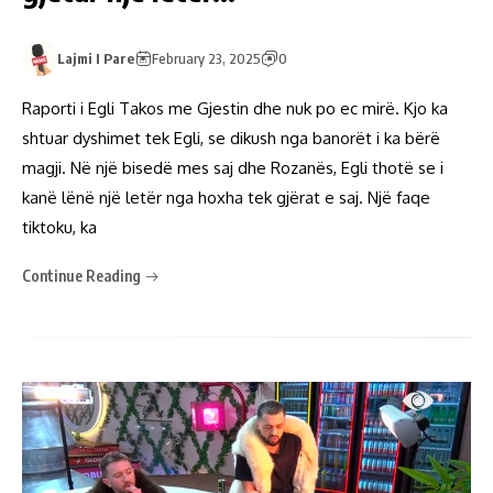
Lajmi I Pare
February 23, 2025
0
Raporti i Egli Takos me Gjestin dhe nuk po ec mirë. Kjo ka
shtuar dyshimet tek Egli, se dikush nga banorët i ka bërë
magji. Në një bisedë mes saj dhe Rozanës, Egli thotë se i
kanë lënë një letër nga hoxha tek gjërat e saj. Një faqe
tiktoku, ka
Continue Reading