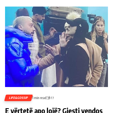
1 min read
LIFE&GOSSIP
77
E vërtetë apo lojë? Gjesti vendos