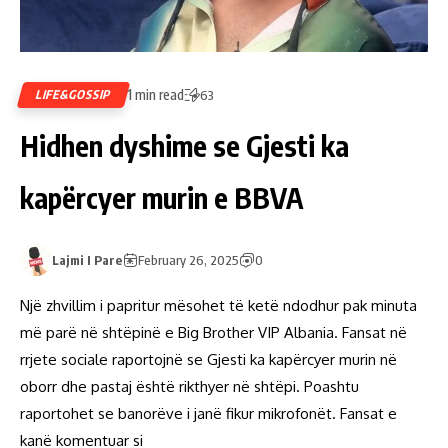
1 min read
LIFE&GOSSIP
63
Hidhen dyshime se Gjesti ka
kapërcyer murin e BBVA
Lajmi I Pare
February 26, 2025
0
Një zhvillim i papritur mësohet të ketë ndodhur pak minuta
më parë në shtëpinë e Big Brother VIP Albania. Fansat në
rrjete sociale raportojnë se Gjesti ka kapërcyer murin në
oborr dhe pastaj është rikthyer në shtëpi. Poashtu
raportohet se banorëve i janë fikur mikrofonët. Fansat e
kanë komentuar si