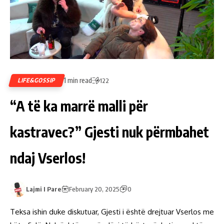
1 min read
LIFE&GOSSIP
122
“A të ka marrë malli për
kastravec?” Gjesti nuk përmbahet
ndaj Vserlos!
Lajmi I Pare
February 20, 2025
0
Teksa ishin duke diskutuar, Gjesti i është drejtuar Vserlos me