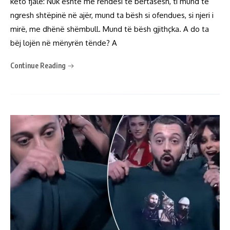
këto fjalë: Nuk është me rëndësi të bërtasësh, ti mund të
ngresh shtëpinë në ajër, mund ta bësh si ofendues, si njeri i
mirë, me dhënë shëmbull. Mund të bësh gjithçka. A do ta
bëj lojën në mënyrën tënde? A
Continue Reading