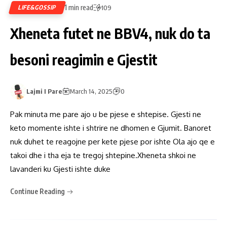
1 min read
LIFE&GOSSIP
109
Xheneta futet ne BBV4, nuk do ta
besoni reagimin e Gjestit
Lajmi I Pare
March 14, 2025
0
Pak minuta me pare ajo u be pjese e shtepise. Gjesti ne
keto momente ishte i shtrire ne dhomen e Gjumit. Banoret
nuk duhet te reagojne per kete pjese por ishte Ola ajo qe e
takoi dhe i tha eja te tregoj shtepine.Xheneta shkoi ne
lavanderi ku Gjesti ishte duke
Continue Reading