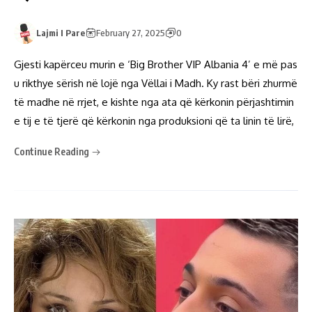
Lajmi I Pare
February 27, 2025
0
Gjesti kapërceu murin e ‘Big Brother VIP Albania 4’ e më pas
u rikthye sërish në lojë nga Vëllai i Madh. Ky rast bëri zhurmë
të madhe në rrjet, e kishte nga ata që kërkonin përjashtimin
e tij e të tjerë që kërkonin nga produksioni që ta linin të lirë,
Continue Reading