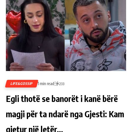
1 min read
LIFE&GOSSIP
233
Egli thotë se banorët i kanë bërë
magji për ta ndarë nga Gjesti: Kam
gjetur një letër…