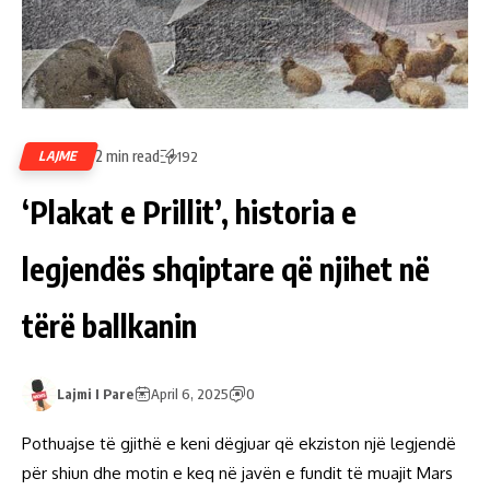
2 min read
LAJME
192
‘Plakat e Prillit’, historia e
legjendës shqiptare që njihet në
tërë ballkanin
Lajmi I Pare
April 6, 2025
0
Pothuajse të gjithë e keni dëgjuar që ekziston një legjendë
për shiun dhe motin e keq në javën e fundit të muajit Mars