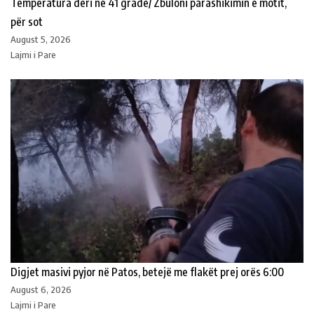
Temperatura deri në 41 gradë/ Zbuloni parashikimin e motit,
për sot
August 5, 2026
Lajmi i Pare
Digjet masivi pyjor në Patos, betejë me flakët prej orës 6:00
August 6, 2026
Lajmi i Pare