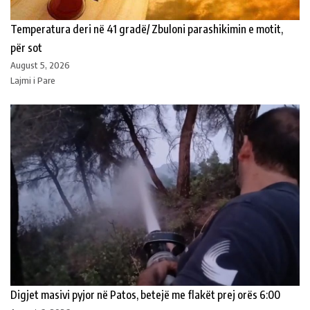
Temperatura deri në 41 gradë/ Zbuloni parashikimin e motit,
për sot
August 5, 2026
Lajmi i Pare
Digjet masivi pyjor në Patos, betejë me flakët prej orës 6:00