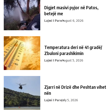
Digjet masivi pyjor në Patos,
betejë me
Lajmi I Pare
August 6, 2026
Temperatura deri në 41 gradë/
Zbuloni parashikimin
Lajmi I Pare
August 5, 2026
Zjarri në Drizë dhe Peshtan vihet
nën
Lajmi I Pare
July 5, 2026