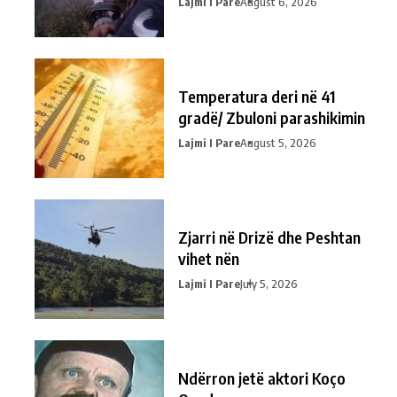
Lajmi I Pare
August 6, 2026
Temperatura deri në 41
gradë/ Zbuloni parashikimin
Lajmi I Pare
August 5, 2026
Zjarri në Drizë dhe Peshtan
vihet nën
Lajmi I Pare
July 5, 2026
Ndërron jetë aktori Koço