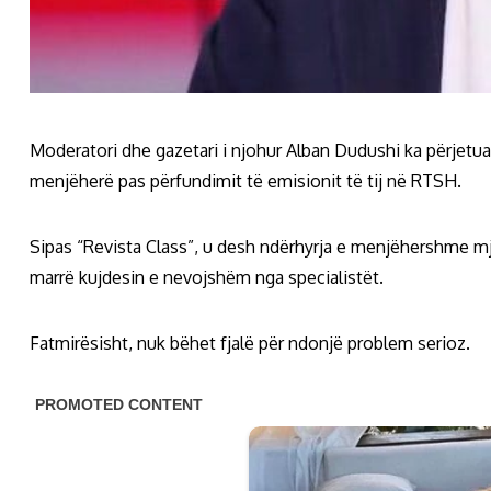
Moderatori dhe gazetari i njohur Alban Dudushi ka përjet
menjëherë pas përfundimit të emisionit të tij në RTSH.
Sipas “Revista Class”, u desh ndërhyrja e menjëhershme m
marrë kujdesin e nevojshëm nga specialistët.
Fatmirësisht, nuk bëhet fjalë për ndonjë problem serioz.