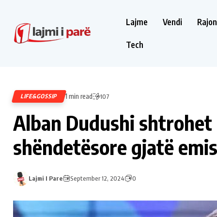
Lajme
Vendi
Rajon
Tech
1 min read
LIFE&GOSSIP
107
Alban Dudushi shtrohet 
shëndetësore gjatë emis
Lajmi I Pare
September 12, 2024
0