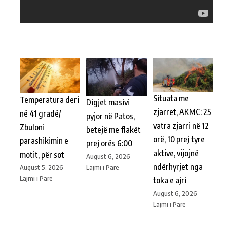
Situata me
Temperatura deri
Digjet masivi
zjarret, AKMC: 25
në 41 gradë/
pyjor në Patos,
vatra zjarri në 12
Zbuloni
betejë me flakët
orë, 10 prej tyre
parashikimin e
prej orës 6:00
aktive, vijojnë
motit, për sot
August 6, 2026
ndërhyrjet nga
Lajmi i Pare
August 5, 2026
Lajmi i Pare
toka e ajri
August 6, 2026
Lajmi i Pare