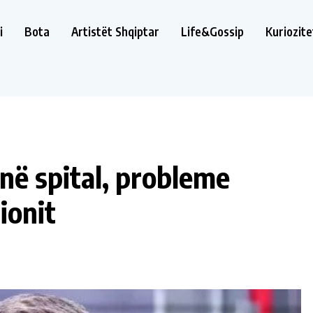
i
Bota
Artistët Shqiptar
Life&Gossip
Kuriozite
në spital, probleme
ionit