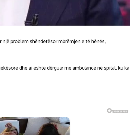
uar një problem shëndetësor mbrëmjen e të hënës,
jekësore dhe ai është dërguar me ambulancë në spital, ku ka