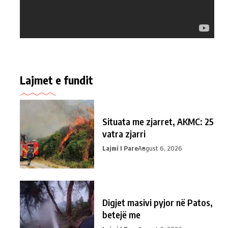
Lajmet e fundit
Situata me zjarret, AKMC: 25
vatra zjarri
Lajmi I Pare
August 6, 2026
Digjet masivi pyjor në Patos,
betejë me