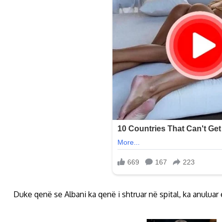
Duke qenë se Albani ka qenë i shtruar në spital, ka anulua