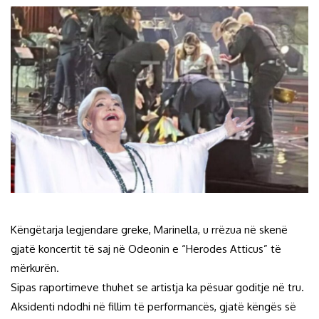
Këngëtarja legjendare greke, Marinella, u rrëzua në skenë
gjatë koncertit të saj në Odeonin e “Herodes Atticus” të
mërkurën.
Sipas raportimeve thuhet se artistja ka pësuar goditje në tru.
Aksidenti ndodhi në fillim të performancës, gjatë këngës së