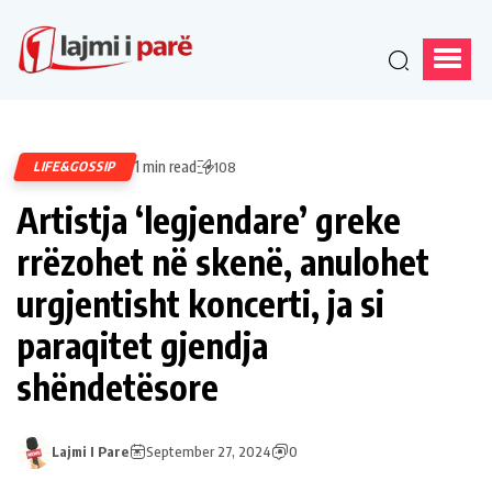
1 min read
LIFE&GOSSIP
108
Artistja ‘legjendare’ greke
rrëzohet në skenë, anulohet
urgjentisht koncerti, ja si
paraqitet gjendja
shëndetësore
Lajmi I Pare
September 27, 2024
0