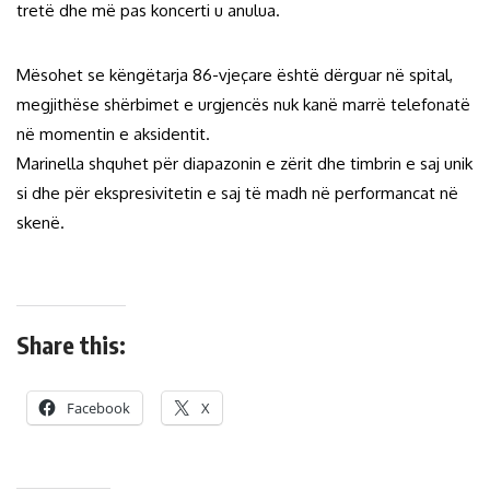
tretë dhe më pas koncerti u anulua.
Mësohet se këngëtarja 86-vjeçare është dërguar në spital,
megjithëse shërbimet e urgjencës nuk kanë marrë telefonatë
në momentin e aksidentit.
Marinella shquhet për diapazonin e zërit dhe timbrin e saj unik
si dhe për ekspresivitetin e saj të madh në performancat në
skenë.
Share this:
Facebook
X