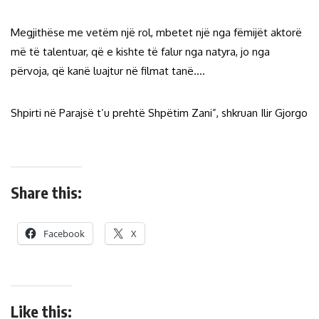
Megjithëse me vetëm një rol, mbetet një nga fëmijët aktorë
më të talentuar, që e kishte të falur nga natyra, jo nga
përvoja, që kanë luajtur në filmat tanë….
Shpirti në Parajsë t’u prehtë Shpëtim Zani”, shkruan Ilir Gjorgo
Share this:
Facebook
X
Like this: