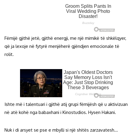
Fëmijë gjithë jetë, gjithë energji, me një mimikë të shkëlqyer,
që ja lexoje në fytyrë menjëherë gjëndjen emocionale të
rolit.
Ishte më i talentuari i gjithë atij grupi fëmijësh që u aktivizuan
në atë kohë nga babaxhani i Kinostudios. Hysen Hakani.
Nuk i di arsyet se pse e mbylli si një shitës zarzavatesh…