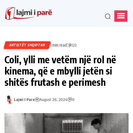
1 min read
ARTISTËT SHQIPTAR
123
Coli, ylli me vetëm një rol në
kinema, që e mbylli jetën si
shitës frutash e perimesh
Lajmi I Pare
August 26, 2024
0