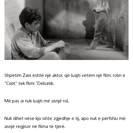
Shpëtim Zani është një aktor, që luajti vetëm një film: rolin e
“Colit” tek filmi “Debatik.
Më pas ai nuk luajti më asnjë rol.
Nuk dihet nëse kjo ishte zgjedhje e tij, apo nuk e përfshiu më
asnjë regjisor në filma të tjerë.