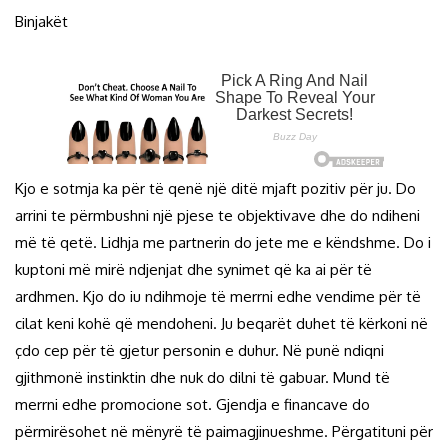
Binjakët
Kjo e sotmja ka për të qenë një ditë mjaft pozitiv për ju. Do
arrini te përmbushni një pjese te objektivave dhe do ndiheni
më të qetë. Lidhja me partnerin do jete me e këndshme. Do i
kuptoni më mirë ndjenjat dhe synimet që ka ai për të
ardhmen. Kjo do iu ndihmoje të merrni edhe vendime për të
cilat keni kohë që mendoheni. Ju beqarët duhet të kërkoni në
çdo cep për të gjetur personin e duhur. Në punë ndiqni
gjithmonë instinktin dhe nuk do dilni të gabuar. Mund të
merrni edhe promocione sot. Gjendja e financave do
përmirësohet në mënyrë të paimagjinueshme. Përgatituni për