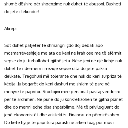
shumë dëshire për shpenzime nuk duhet të abuzoni. Buxheti
do jetë i lëkundur!
Akrepi
Sot duhet patjetër të shmangni çdo lloj debati apo
mosmarrëveshjeje me ata qe keni ne krah ose me të afërmit
sepse do ju turbullohet gjithë jeta. Nëse jeni në një lidhje nuk
duhet të ndërmerrni rreziqe sepse dita do jete paksa
delikate. Tregohuni më tolerante dhe nuk do keni surpriza të
këqija. Ju beqarët do keni dashuri me shikim të pare në
mënyrë te papritur. Studiojini mire personat pastaj vendosni
për te ardhmen. Në pune do ju konkretizohen të gjitha planet
dhe do merrni edhe disa shpërblime. Më të privilegjuarit do
jenë ekonomistët dhe arkitektët. Financat do përmirësohen.
Do ketë hyrje të papritura parash në arkën tuaj, por mos i