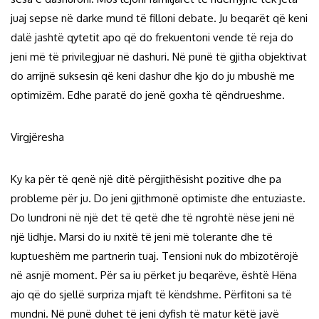
juaj sepse në darke mund të filloni debate. Ju beqarët që keni
dalë jashtë qytetit apo që do frekuentoni vende të reja do
jeni më të privilegjuar në dashuri. Në punë të gjitha objektivat
do arrijnë suksesin që keni dashur dhe kjo do ju mbushë me
optimizëm. Edhe paratë do jenë goxha të qëndrueshme.
Virgjëresha
Ky ka për të qenë një ditë përgjithësisht pozitive dhe pa
probleme për ju. Do jeni gjithmonë optimiste dhe entuziaste.
Do lundroni në një det të qetë dhe të ngrohtë nëse jeni në
një lidhje. Marsi do iu nxitë të jeni më tolerante dhe të
kuptueshëm me partnerin tuaj. Tensioni nuk do mbizotërojë
në asnjë moment. Për sa iu përket ju beqarëve, është Hëna
ajo që do sjellë surpriza mjaft të këndshme. Përfitoni sa të
mundni. Në punë duhet të jeni dyfish të matur këtë javë