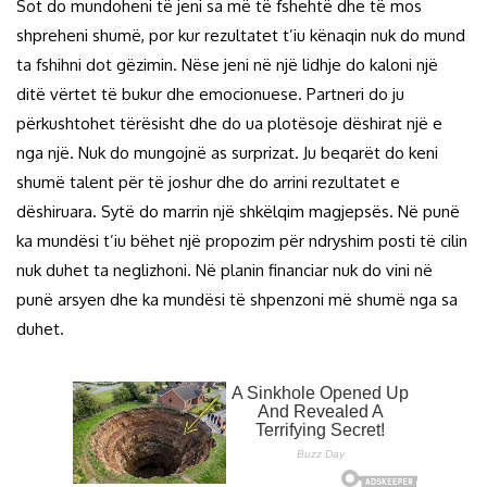
Sot do mundoheni të jeni sa më të fshehtë dhe të mos
shpreheni shumë, por kur rezultatet t’iu kënaqin nuk do mund
ta fshihni dot gëzimin. Nëse jeni në një lidhje do kaloni një
ditë vërtet të bukur dhe emocionuese. Partneri do ju
përkushtohet tërësisht dhe do ua plotësoje dëshirat një e
nga një. Nuk do mungojnë as surprizat. Ju beqarët do keni
shumë talent për të joshur dhe do arrini rezultatet e
dëshiruara. Sytë do marrin një shkëlqim magjepsës. Në punë
ka mundësi t’iu bëhet një propozim për ndryshim posti të cilin
nuk duhet ta neglizhoni. Në planin financiar nuk do vini në
punë arsyen dhe ka mundësi të shpenzoni më shumë nga sa
duhet.