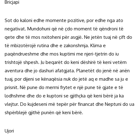
Bricjapi
Sot do kaloni edhe momente pozitive, por edhe nga ato
negativat. Mundohuni që në çdo moment të qëndroni të
qete dhe të mos nxitoheni për asgjë. Ne jetën tuaj në çift do
të mbizotërojë rutina dhe e zakonshmja. Klima e
paqëndrueshme dhe mos kuptimi me njeri-tjetrin do iu
trishtojë shpesh. Ju beqarët do keni dëshirë të keni vetëm
aventura dhe jo dashuri afatgjata. Planetët do jenë në anën
tuaj, por dijeni se kënaqësia nuk do jetë aq e madhe sa ju e
prisnit. Në pune do merrni frytet e një pune të gjate e të
lodhshme dhe do e kuptoni se gjithçka që keni bërë ja ka
vlejtur. Do kujdeseni më tepër për financat dhe Neptuni do ua
shpërblejë gjithë punën që keni bërë.
Ujori