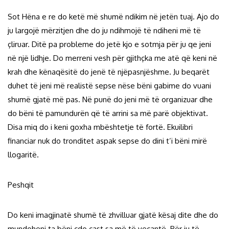
Sot Hëna e re do ketë më shumë ndikim në jetën tuaj. Ajo do
ju largojë mërzitjen dhe do ju ndihmojë të ndiheni më të
çliruar. Ditë pa probleme do jetë kjo e sotmja për ju qe jeni
në një lidhje. Do merreni vesh për gjithçka me atë që keni në
krah dhe kënaqësitë do jenë të njëpasnjëshme. Ju beqarët
duhet të jeni më realistë sepse nëse bëni gabime do vuani
shumë gjatë më pas. Në punë do jeni më të organizuar dhe
do bëni të pamundurën që të arrini sa më parë objektivat.
Disa miq do i keni goxha mbështetje të fortë. Ekuilibri
financiar nuk do tronditet aspak sepse do dini t’i bëni mirë
llogaritë.
Peshqit
Do keni imagjinatë shumë të zhvilluar gjatë kësaj dite dhe do
mundoheni ta bëni çdo çast sa më të veçantë. Për ju të