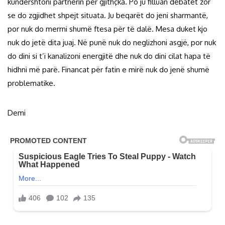
kundërshtoni partnerin për gjithçka. Po ju filluan debatet zor
se do zgjidhet shpejt situata. Ju beqarët do jeni sharmantë,
por nuk do merrni shumë ftesa për të dalë. Mesa duket kjo
nuk do jetë dita juaj. Në punë nuk do neglizhoni asgjë, por nuk
do dini si t’i kanalizoni energjitë dhe nuk do dini cilat hapa të
hidhni më parë. Financat për fatin e mirë nuk do jenë shumë
problematike.
Demi