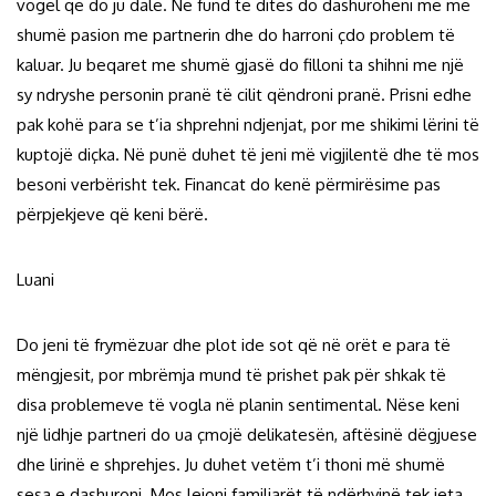
vogël që do ju dalë. Në fund të ditës do dashuroheni me më
shumë pasion me partnerin dhe do harroni çdo problem të
kaluar. Ju beqaret me shumë gjasë do filloni ta shihni me një
sy ndryshe personin pranë të cilit qëndroni pranë. Prisni edhe
pak kohë para se t’ia shprehni ndjenjat, por me shikimi lërini të
kuptojë diçka. Në punë duhet të jeni më vigjilentë dhe të mos
besoni verbërisht tek. Financat do kenë përmirësime pas
përpjekjeve që keni bërë.
Luani
Do jeni të frymëzuar dhe plot ide sot që në orët e para të
mëngjesit, por mbrëmja mund të prishet pak për shkak të
disa problemeve të vogla në planin sentimental. Nëse keni
një lidhje partneri do ua çmojë delikatesën, aftësinë dëgjuese
dhe lirinë e shprehjes. Ju duhet vetëm t’i thoni më shumë
sesa e dashuroni. Mos lejoni familjarët të ndërhyjnë tek jeta