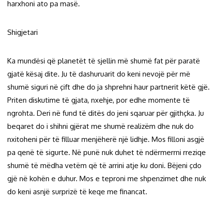
harxhoni ato pa masë.
Shigjetari
Ka mundësi që planetët të sjellin më shumë fat për paratë
gjatë kësaj dite. Ju të dashuruarit do keni nevojë për më
shumë siguri në çift dhe do ja shprehni haur partnerit këtë gjë.
Priten diskutime të gjata, nxehje, por edhe momente të
ngrohta. Deri në fund të ditës do jeni sqaruar për gjithçka. Ju
beqaret do i shihni gjërat me shumë realizëm dhe nuk do
nxitoheni për të filluar menjëherë një lidhje. Mos filloni asgjë
pa qenë të sigurte. Në punë nuk duhet të ndërmerrni rreziqe
shumë të mëdha vetëm që të arrini atje ku doni. Bëjeni çdo
gjë në kohën e duhur. Mos e teproni me shpenzimet dhe nuk
do keni asnjë surprizë të keqe me financat.