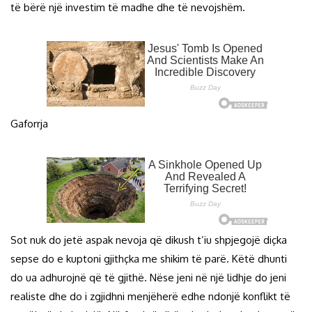
të bërë një investim të madhe dhe të nevojshëm.
Gaforrja
Sot nuk do jetë aspak nevoja që dikush t’iu shpjegojë diçka
sepse do e kuptoni gjithçka me shikim të parë. Këtë dhunti
do ua adhurojnë që të gjithë. Nëse jeni në një lidhje do jeni
realiste dhe do i zgjidhni menjëherë edhe ndonjë konflikt të