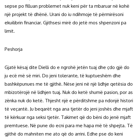
sepse po filluan problemet nuk keni për ta mbaruar në kohë
një projekt të dhënë. Urani do iu ndihmoje të përmirësoni
ekuilibrin financiar. Gjithsesi mirë do jetë mos shpenzoni pa
limit.
Peshorja
Gjatë kësaj dite Dielli do e ngrohë jetën tuaj dhe çdo gjë do
ju ecë më së miri. Do jeni tolerante, të kuptueshëm dhe
bashkëpunues me të gjithë. Nëse jeni në një lidhje qetësia do
mbizotërojë në lidhjen tuaj. Nuk do ketë shumë pasion, por as
zënka nuk do ketë. Thjesht një e përditshme pa ndonjë histori
të veçantë. Ju beqarët nga ana tjetër do jeni joshës dhe mjaft
të kërkuar nga seksi tjetër. Takimet që do bëni do jenë mjaft
premtuese. Në pune do ecni para me hapa më të shpejta. Të
gjithë do mahniten me ato që do arrini. Edhe pse do keni