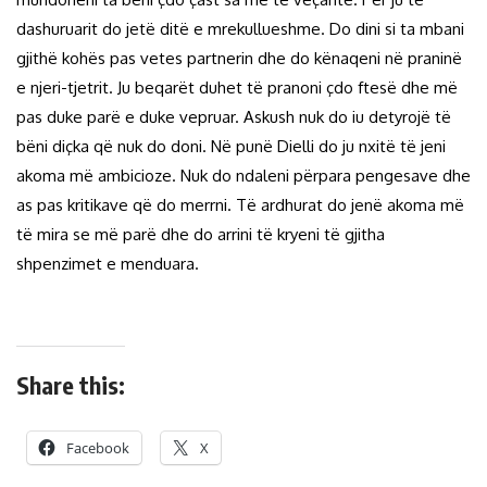
dashuruarit do jetë ditë e mrekullueshme. Do dini si ta mbani
gjithë kohës pas vetes partnerin dhe do kënaqeni në praninë
e njeri-tjetrit. Ju beqarët duhet të pranoni çdo ftesë dhe më
pas duke parë e duke vepruar. Askush nuk do iu detyrojë të
bëni diçka që nuk do doni. Në punë Dielli do ju nxitë të jeni
akoma më ambicioze. Nuk do ndaleni përpara pengesave dhe
as pas kritikave që do merrni. Të ardhurat do jenë akoma më
të mira se më parë dhe do arrini të kryeni të gjitha
shpenzimet e menduara.
Share this:
Facebook
X