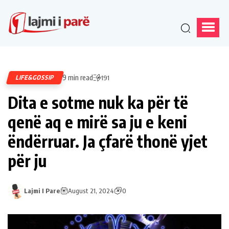
9 min read
LIFE&GOSSIP
191
Dita e sotme nuk ka për të
qenë aq e mirë sa ju e keni
ëndërruar. Ja çfarë thonë yjet
për ju
Lajmi I Pare
August 21, 2024
0