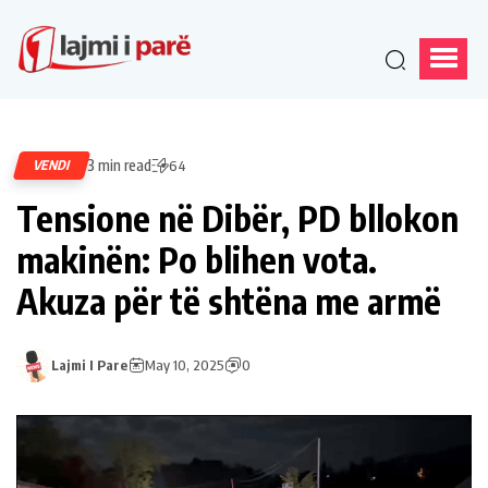
3 min read
VENDI
64
Tensione në Dibër, PD bllokon
makinën: Po blihen vota.
Akuza për të shtëna me armë
Lajmi I Pare
May 10, 2025
0