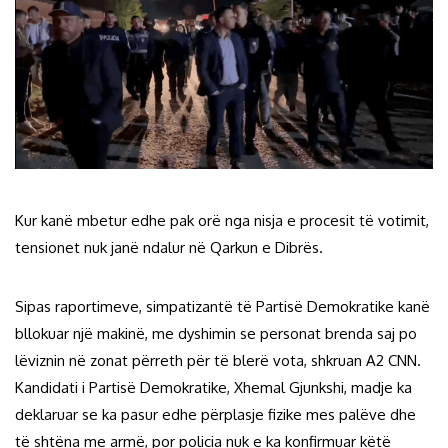
Kur kanë mbetur edhe pak orë nga nisja e procesit të votimit,
tensionet nuk janë ndalur në Qarkun e Dibrës.
Sipas raportimeve, simpatizantë të Partisë Demokratike kanë
bllokuar një makinë, me dyshimin se personat brenda saj po
lëviznin në zonat përreth për të blerë vota, shkruan A2 CNN.
Kandidati i Partisë Demokratike, Xhemal Gjunkshi, madje ka
deklaruar se ka pasur edhe përplasje fizike mes palëve dhe
të shtëna me armë, por policia nuk e ka konfirmuar këtë