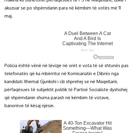
akuzuar se po shpërndanin para në këmbim të votës më 11
maj.
Policia është vënë në lëvizje në orët e vota të së shtunës pas
telefonatës që ka mbërritur në Komisariatin e Dibrës nga
kandidati Xhemal Gjunkshi i cili shprehej se në Maqellarë,
përfaqësues të subjektit politik të Partisë Socialiste dyshohej
që shpërndanin shuma parash në këmbim të votave,
banorëve të kësaj njësie.