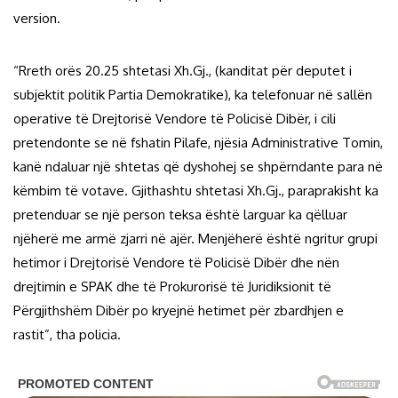
version.
“Rreth orës 20.25 shtetasi Xh.Gj., (kanditat për deputet i
subjektit politik Partia Demokratike), ka telefonuar në sallën
operative të Drejtorisë Vendore të Policisë Dibër, i cili
pretendonte se në fshatin Pilafe, njësia Administrative Tomin,
kanë ndaluar një shtetas që dyshohej se shpërndante para në
këmbim të votave. Gjithashtu shtetasi Xh.Gj., paraprakisht ka
pretenduar se një person teksa është larguar ka qëlluar
njëherë me armë zjarri në ajër. Menjëherë është ngritur grupi
hetimor i Drejtorisë Vendore të Policisë Dibër dhe nën
drejtimin e SPAK dhe të Prokurorisë të Juridiksionit të
Përgjithshëm Dibër po kryejnë hetimet për zbardhjen e
rastit”, tha policia.