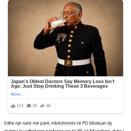
Edhe një natë më parë, mbështetës të PD bllokuan dy
makina ku udhëtonin përfaqësues të PS në Maqellarë, duke i