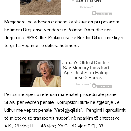
Menjëherë, në adresën e dhënë ka shkuar grupi i posaçëm
hetimor i Drejtorisë Vendore të Policisë Dibër dhe nën
drejtimin e SPAK dhe Prokurorisë së Rrethit Dibër, janë kryer
të gjitha veprimet e duhura hetimore.
Për sa më sipër, u referuan materialet procedurale pranë
SPAK, për veprën penale “Korrupsioni aktiv në zgjedhje”, e
lidhur me veprat penale “Vetëgjyqësia”, “Pengimi i qarkullimit
të mjeteve të transportit rrugor”, në ngarkim të shtetasve
A.K., 29 vjeç; H.H., 48 vjeç; Xh.Gj., 62 vjeç; E.Gj., 33