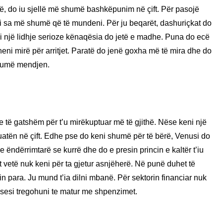
rë, do iu sjellë më shumë bashkëpunim në çift. Për pasojë
eni sa më shumë që të mundeni. Për ju beqarët, dashuriçkat do
ni një lidhje serioze kënaqësia do jetë e madhe. Puna do ecë
eni mirë për arritjet. Paratë do jenë goxha më të mira dhe do
shumë mendjen.
he të gatshëm për t’u mirëkuptuar më të gjithë. Nëse keni një
tuatën në çift. Edhe pse do keni shumë për të bërë, Venusi do
 ëndërrimtarë se kurrë dhe do e presin princin e kaltër t’iu
t vetë nuk keni për ta gjetur asnjëherë. Në punë duhet të
alin para. Ju mund t’ia dilni mbanë. Për sektorin financiar nuk
thsesi tregohuni te matur me shpenzimet.