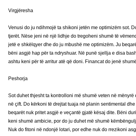
Virgjëresha
Venusi do ju ndihmojë ta shikoni jetën me optimizëm sot. D
tjerët. Nëse jeni në një lidhje do tregoheni shumë të vëme
jetë e shkëlqyer dhe do ju mbushë me optimizëm. Ju beqarë
bëni asgjë hap për ta ndryshuar. Në punë sjellja e disa bas
ashtu keni për të arritur atë që doni. Financat do jenë shum
Peshorja
Sot duhet thjesht ta kontrolloni më shumë veten në mënyrë që
në çift. Do kërkoni të drejtat tuaja në planin sentimental d
beqarët nuk pritet asgjë e veçantë gjatë kësaj dite. Bëni 
keni shumë ambicie, por do ju duhet më shumë këmbëngulje d
Nuk do fitoni në ndonjë lotari, por edhe nuk do rrezikoni asg