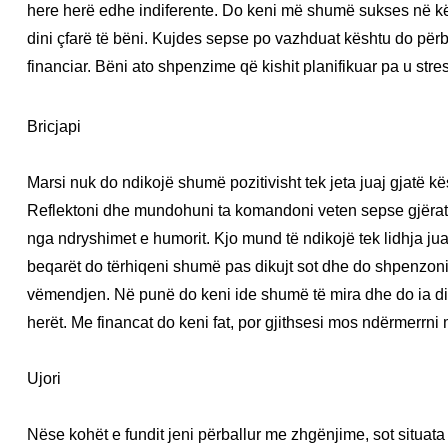
here herë edhe indiferente. Do keni më shumë sukses në k
dini çfarë të bëni. Kujdes sepse po vazhduat kështu do përb
financiar. Bëni ato shpenzime që kishit planifikuar pa u stre
Bricjapi
Marsi nuk do ndikojë shumë pozitivisht tek jeta juaj gjatë kë
Reflektoni dhe mundohuni ta komandoni veten sepse gjërat m
nga ndryshimet e humorit. Kjo mund të ndikojë tek lidhja ju
beqarët do tërhiqeni shumë pas dikujt sot dhe do shpenzoni 
vëmendjen. Në punë do keni ide shumë të mira dhe do ia dil
herët. Me financat do keni fat, por gjithsesi mos ndërmerrn
Ujori
Nëse kohët e fundit jeni përballur me zhgënjime, sot situata 