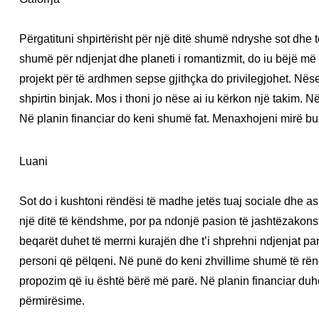
Përgatituni shpirtërisht për një ditë shumë ndryshe sot dhe
shumë për ndjenjat dhe planeti i romantizmit, do iu bëjë më
projekt për të ardhmen sepse gjithçka do privilegjohet. Nëse
shpirtin binjak. Mos i thoni jo nëse ai iu kërkon një takim.
Në planin financiar do keni shumë fat. Menaxhojeni mirë b
Luani
Sot do i kushtoni rëndësi të madhe jetës tuaj sociale dhe as
një ditë të këndshme, por pa ndonjë pasion të jashtëzakon
beqarët duhet të merrni kurajën dhe t’i shprehni ndjenjat para
personi që pëlqeni. Në punë do keni zhvillime shumë të rën
propozim që iu është bërë më parë. Në planin financiar duhet
përmirësime.