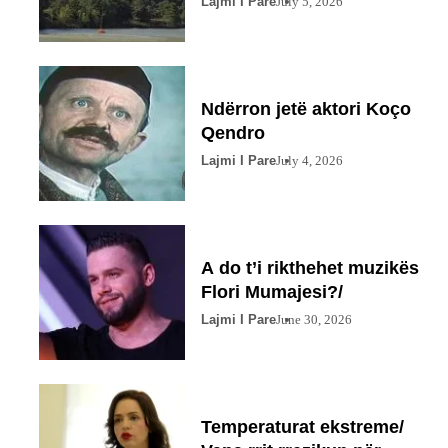
Lajmi I Pare
July 5, 2026
Ndërron jetë aktori Koço
Qendro
Lajmi I Pare
July 4, 2026
A do t’i rikthehet muzikës
Flori Mumajesi?/
Lajmi I Pare
June 30, 2026
Temperaturat ekstreme/