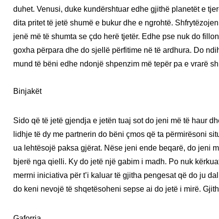
duhet. Venusi, duke kundërshtuar edhe gjithë planetët e tje
dita pritet të jetë shumë e bukur dhe e ngrohtë. Shfrytëzoj
jenë më të shumta se çdo herë tjetër. Edhe pse nuk do fillo
goxha përpara dhe do sjellë përfitime në të ardhura. Do ndih
mund të bëni edhe ndonjë shpenzim më tepër pa e vrarë 
Binjakët
Sido që të jetë gjendja e jetën tuaj sot do jeni më të haur d
lidhje të dy me partnerin do bëni çmos që ta përmirësoni si
ua lehtësojë paksa gjërat. Nëse jeni ende beqarë, do jeni me
bjerë nga qielli. Ky do jetë një gabim i madh. Po nuk kërkua
merrni iniciativa për t’i kaluar të gjitha pengesat që do ju d
do keni nevojë të shqetësoheni sepse ai do jetë i mirë. Gji
Gaforrja