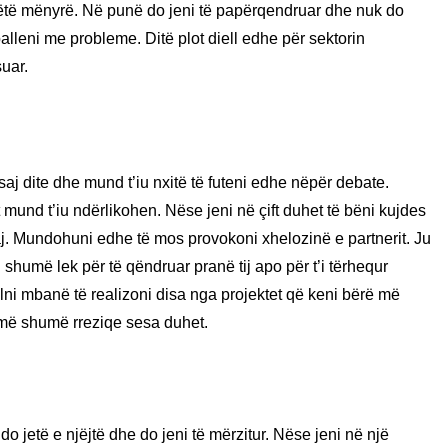
ëtë mënyrë. Në punë do jeni të papërqendruar dhe nuk do
alleni me probleme. Ditë plot diell edhe për sektorin
suar.
saj dite dhe mund t’iu nxitë të futeni edhe nëpër debate.
und t’iu ndërlikohen. Nëse jeni në çift duhet të bëni kujdes
aj. Mundohuni edhe të mos provokoni xhelozinë e partnerit. Ju
shumë lek për të qëndruar pranë tij apo për t’i tërhequr
ni mbanë të realizoni disa nga projektet që keni bërë më
i më shumë rreziqe sesa duhet.
do jetë e njëjtë dhe do jeni të mërzitur. Nëse jeni në një