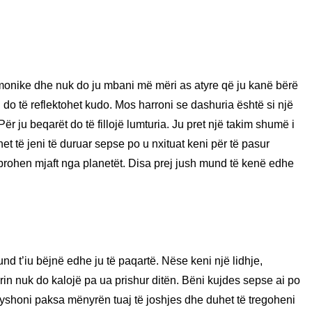
rmonike dhe nuk do ju mbani më mëri as atyre që ju kanë bërë
aj do të reflektohet kudo. Mos harroni se dashuria është si një
Për ju beqarët do të fillojë lumturia. Ju pret një takim shumë i
het të jeni të duruar sepse po u nxituat keni për të pasur
ohen mjaft nga planetët. Disa prej jush mund të kenë edhe
nd t’iu bëjnë edhe ju të paqartë. Nëse keni një lidhje,
erin nuk do kalojë pa ua prishur ditën. Bëni kujdes sepse ai po
dryshoni paksa mënyrën tuaj të joshjes dhe duhet të tregoheni