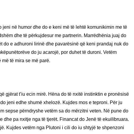
o jeni në humor dhe do e keni më të lehtë komunikimin me të
ndshëm dhe të përkujdesur me partnerin. Marrëdhënia juaj do
t do e adhuroni lirinë dhe pavarësinë që keni prandaj nuk do
hkëpunëtorëve do ju acarojë, por duhet të duroni. Vetëm
ë më të mira se më parë.
 gjërat t’iu ecin mirë. Hëna do të nxitë instinktin e pronësisë
he do jeni edhe shumë xhelozë. Kujdes mos e teproni. Për ju
durim sepse përndryshe vetëm sa do mërzitni veten. Në pune do
he pa nxitje nga të tjerët. Financat do Jenë të ekuilibruara.
jë. Kujdes vetëm nga Plutoni i cili do iu shtyjë te shpenzoni