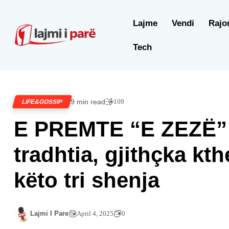
Lajme
Vendi
Rajo
Tech
9 min read
109
LIFE&GOSSIP
E PREMTE “E ZEZË” –
tradhtia, gjithçka kt
këto tri shenja
Lajmi I Pare
April 4, 2025
0