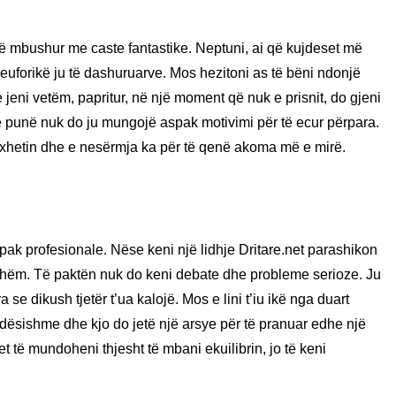
 të mbushur me caste fantastike. Neptuni, ai që kujdeset më
 euforikë ju të dashuruarve. Mos hezitoni as të bëni ndonjë
 jeni vetëm, papritur, në një moment që nuk e prisnit, do gjeni
 Në punë nuk do ju mungojë aspak motivimi për të ecur përpara.
uxhetin dhe e nesërmja ka për të qenë akoma më e mirë.
pak profesionale. Nëse keni një lidhje Dritare.net parashikon
shëm. Të paktën nuk do keni debate dhe probleme serioze. Ju
 se dikush tjetër t’ua kalojë. Mos e lini t’iu ikë nga duart
dësishme dhe kjo do jetë një arsye për të pranuar edhe një
 të mundoheni thjesht të mbani ekuilibrin, jo të keni