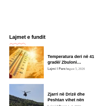
Lajmet e fundit
Temperatura deri në 41
gradë/ Zbuloni
parashikimin
Lajmi I Pare
August 5, 2026
Zjarri në Drizë dhe
Peshtan vihet nën