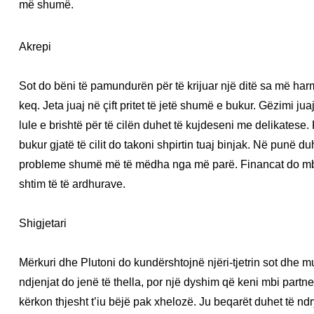
më shumë.
Akrepi
Sot do bëni të pamundurën për të krijuar një ditë sa më ha
keq. Jeta juaj në çift pritet të jetë shumë e bukur. Gëzimi ju
lule e brishtë për të cilën duhet të kujdeseni me delikatese. 
bukur gjatë të cilit do takoni shpirtin tuaj binjak. Në punë du
probleme shumë më të mëdha nga më parë. Financat do mbr
shtim të të ardhurave.
Shigjetari
Mërkuri dhe Plutoni do kundërshtojnë njëri-tjetrin sot dhe mu
ndjenjat do jenë të thella, por një dyshim që keni mbi partn
kërkon thjesht t’iu bëjë pak xhelozë. Ju beqarët duhet të n