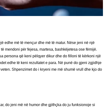
bëjë edhe më të mençur dhe më të matur. Nëse jeni në një
ni të mendoni për fejesa, martesa, bashkëjetesa ose fëmijë.
a persona që keni pëlqyer dikur dhe do filloni të kërkoni një
det edhe të keni rezultatet e para. Në punë do gjeni zgjidhje
 veten. Shpenzimet do i kryeni me më shumë vrull dhe kjo do
r, do jeni më në humor dhe gjithçka do ju funksionoje si