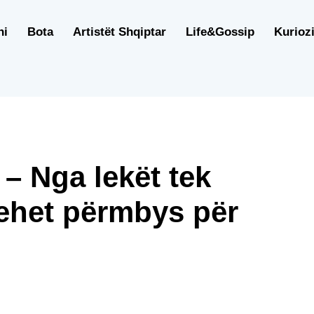
ni
Bota
Artistët Shqiptar
Life&Gossip
Kuriozi
 Nga lekët tek
hehet përmbys për