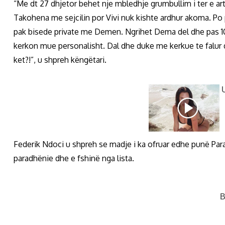
“Me dt 27 dhjetor behet nje mbledhje grumbullim i ter e 
Takohena me sejcilin por Vivi nuk kishte ardhur akoma. Po
pak bisede private me Demen. Ngrihet Dema del dhe pas 10
kerkon mue personalisht. Dal dhe duke me kerkue te falur
ket?!”, u shpreh këngëtari.
Federik Ndoci u shpreh se madje i ka ofruar edhe punë Para
paradhënie dhe e fshinë nga lista.