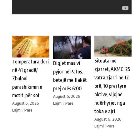
Situata me
Temperatura deri
Digjet masivi
zjarret, AKMC: 25
në 41 gradë/
pyjor në Patos,
vatra zjarri në 12
Zbuloni
betejë me flakët
orë, 10 prej tyre
parashikimin e
prej orës 6:00
aktive, vijojnë
motit, për sot
August 6, 2026
ndërhyrjet nga
Lajmi i Pare
August 5, 2026
Lajmi i Pare
toka e ajri
August 6, 2026
Lajmi i Pare