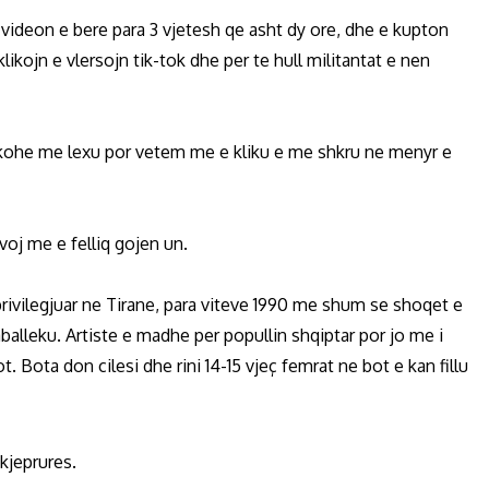
 videon e bere para 3 vjetesh qe asht dy ore, dhe e kupton
ikojn e vlersojn tik-tok dhe per te hull militantat e nen
e kohe me lexu por vetem me e kliku e me shkru ne menyr e
oj me e felliq gojen un.
rivilegjuar ne Tirane, para viteve 1990 me shum se shoqet e
balleku. Artiste e madhe per popullin shqiptar por jo me i
Bota don cilesi dhe rini 14-15 vjeç femrat ne bot e kan fillu
kjeprures.