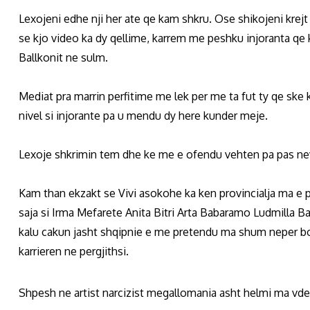
Lexojeni edhe nji her ate qe kam shkru. Ose shikojeni krejt
se kjo video ka dy qellime, karrem me peshku injoranta qe kl
Ballkonit ne sulm.
Mediat pra marrin perfitime me lek per me ta fut ty qe sk
nivel si injorante pa u mendu dy here kunder meje.
Lexoje shkrimin tem dhe ke me e ofendu vehten pa pas nev
Kam than ekzakt se Vivi asokohe ka ken provincialja ma e p
saja si Irma Mefarete Anita Bitri Arta Babaramo Ludmilla Ba
kalu cakun jasht shqipnie e me pretendu ma shum neper bot. 
karrieren ne pergjithsi.
Shpesh ne artist narcizist megallomania asht helmi ma vde