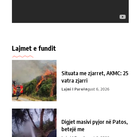
Lajmet e fundit
Situata me zjarret, AKMC: 25
vatra zjarri
Lajmi I Pare
August 6, 2026
Digjet masivi pyjor në Patos,
betejë me