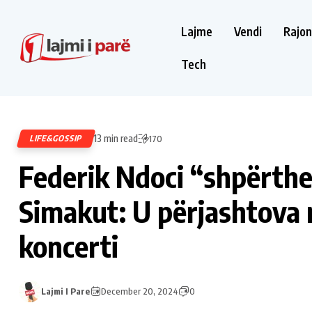
Lajme
Vendi
Rajon
Tech
13 min read
LIFE&GOSSIP
170
Federik Ndoci “shpërthe
Simakut: U përjashtova 
koncerti
Lajmi I Pare
December 20, 2024
0