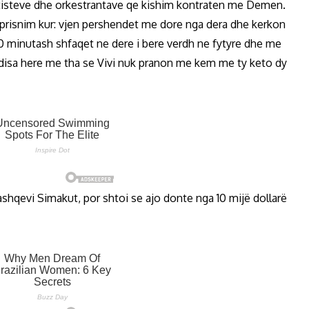
artisteve dhe orkestrantave qe kishim kontraten me Demen.
 prisnim kur: vjen pershendet me dore nga dera dhe kerkon
 minutash shfaqet ne dere i bere verdh ne fytyre dhe me
 disa here me tha se Vivi nuk pranon me kem me ty keto dy
shqevi Simakut, por shtoi se ajo donte nga 10 mijë dollarë