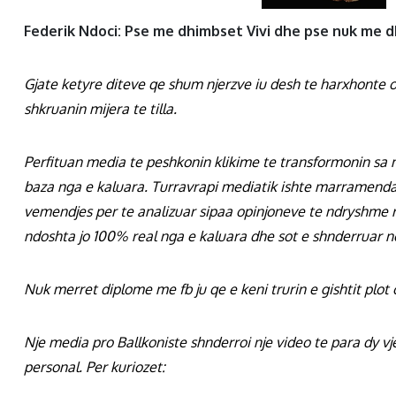
Federik Ndoci: Pse me dhimbset Vivi dhe pse nuk me d
Gjate ketyre diteve qe shum njerzve iu desh te harxhonte 
shkruanin mijera te tilla.
Perfituan media te peshkonin klikime te transformonin sa 
baza nga e kaluara. Turravrapi mediatik ishte marramendas
vemendjes per te analizuar sipaa opinjoneve te ndryshme rre
ndoshta jo 100% real nga e kaluara dhe sot e shnderruar ne
Nuk merret diplome me fb ju qe e keni trurin e gishtit plot 
Nje media pro Ballkoniste shnderroi nje video te para dy v
personal. Per kuriozet: