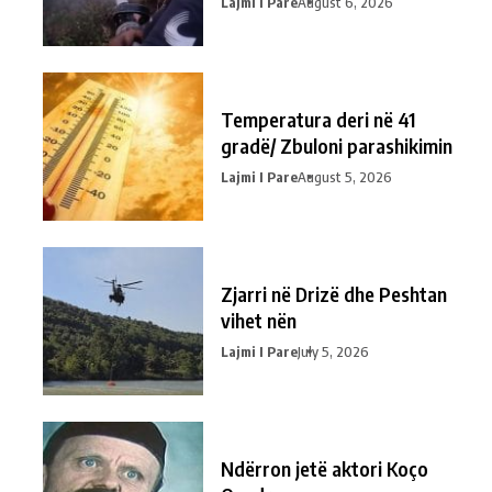
Lajmi I Pare
August 6, 2026
Temperatura deri në 41
gradë/ Zbuloni parashikimin
Lajmi I Pare
August 5, 2026
Zjarri në Drizë dhe Peshtan
vihet nën
Lajmi I Pare
July 5, 2026
Ndërron jetë aktori Koço