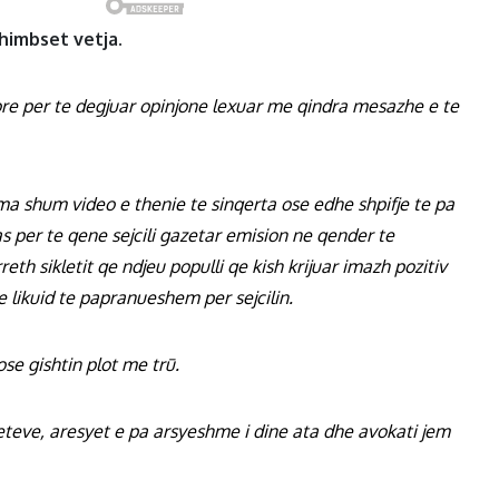
himbset vetja.
ore per te degjuar opinjone lexuar me qindra mesazhe e te
ma shum video e thenie te sinqerta ose edhe shpifje te pa
 per te qene sejcili gazetar emision ne qender te
th sikletit qe ndjeu populli qe kish krijuar imazh pozitiv
 likuid te papranueshem per sejcilin.
ose gishtin plot me trū.
jeteve, aresyet e pa arsyeshme i dine ata dhe avokati jem