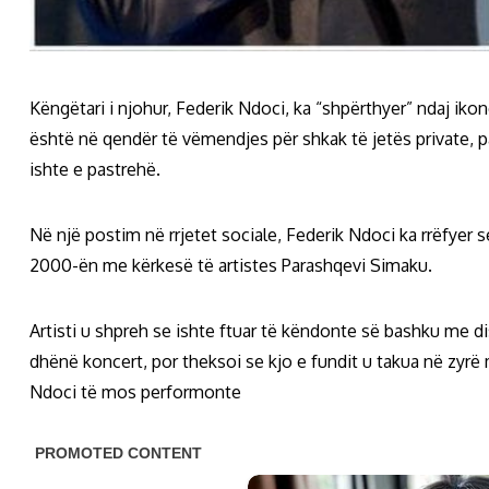
Këngëtari i njohur, Federik Ndoci, ka “shpërthyer” ndaj iko
është në qendër të vëmendjes për shkak të jetës private, 
ishte e pastrehë.
Në një postim në rrjetet sociale, Federik Ndoci ka rrëfyer s
2000-ën me kërkesë të artistes Parashqevi Simaku.
Artisti u shpreh se ishte ftuar të këndonte së bashku me di
dhënë koncert, por theksoi se kjo e fundit u takua në zyrë
Ndoci të mos performonte