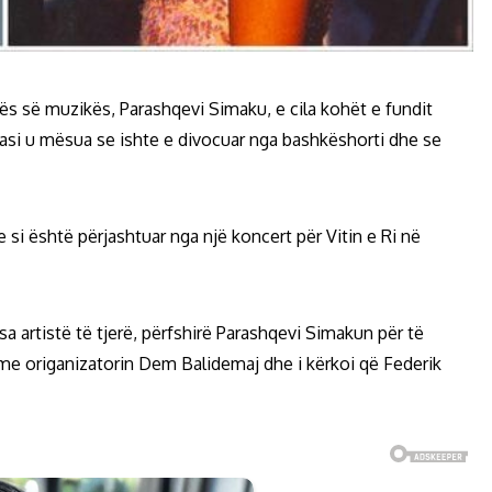
nës së muzikës, Parashqevi Simaku, e cila kohët e fundit
pasi u mësua se ishte e divocuar nga bashkëshorti dhe se
e si është përjashtuar nga një koncert për Vitin e Ri në
sa artistë të tjerë, përfshirë Parashqevi Simakun për të
 me origanizatorin Dem Balidemaj dhe i kërkoi që Federik