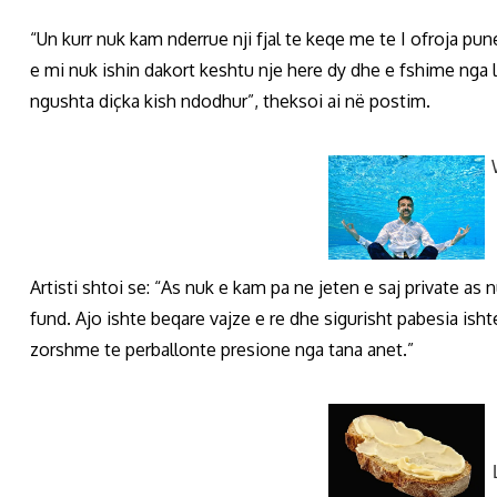
“Un kurr nuk kam nderrue nji fjal te keqe me te I ofroja pun
e mi nuk ishin dakort keshtu nje here dy dhe e fshime nga
ngushta diçka kish ndodhur”, theksoi ai në postim.
Artisti shtoi se: “As nuk e kam pa ne jeten e saj private as
fund. Ajo ishte beqare vajze e re dhe sigurisht pabesia isht
zorshme te perballonte presione nga tana anet.”