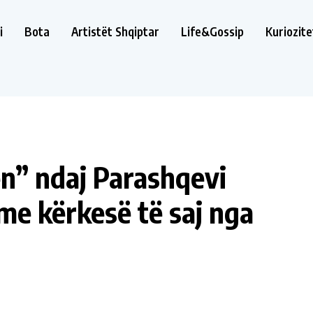
i
Bota
Artistët Shqiptar
Life&Gossip
Kuriozite
n” ndaj Parashqevi
me kërkesë të saj nga