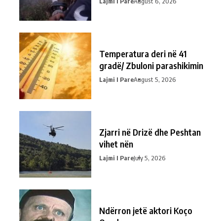
Lajmi I Pare
August 6, 2026
Temperatura deri në 41
gradë/ Zbuloni parashikimin
Lajmi I Pare
August 5, 2026
Zjarri në Drizë dhe Peshtan
vihet nën
Lajmi I Pare
July 5, 2026
Ndërron jetë aktori Koço