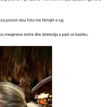
sa poston disa foto me fëmijët e saj.
eos meqënëse është dhe ditëlindja e parë së bashku.