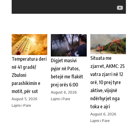
Situata me
Temperatura deri
Digjet masivi
zjarret, AKMC: 25
në 41 gradë/
pyjor në Patos,
vatra zjarri në 12
Zbuloni
betejë me flakët
orë, 10 prej tyre
parashikimin e
prej orës 6:00
aktive, vijojnë
motit, për sot
August 6, 2026
ndërhyrjet nga
Lajmi i Pare
August 5, 2026
Lajmi i Pare
toka e ajri
August 6, 2026
Lajmi i Pare