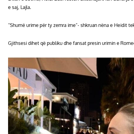
e saj, Lajla.
”Shumë urime për ty zemra ime”- shkruan nëna e Heidit tek
Gjithsesi dihet që publiku dhe fansat presin urimin e Rom