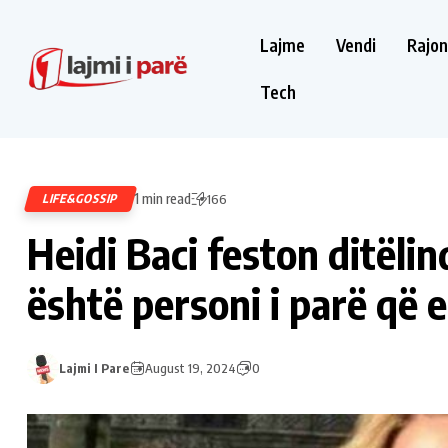
Lajme
Vendi
Rajon
Tech
1 min read
LIFE&GOSSIP
166
Heidi Baci feston ditël
është personi i parë që e
Lajmi I Pare
August 19, 2024
0