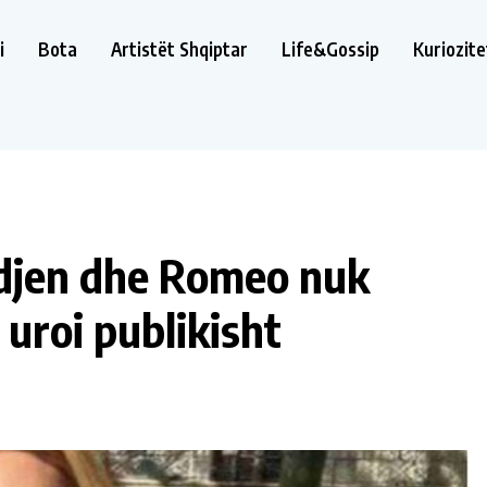
i
Bota
Artistët Shqiptar
Life&Gossip
Kuriozite
indjen dhe Romeo nuk
 uroi publikisht