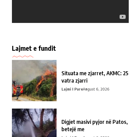
Lajmet e fundit
Situata me zjarret, AKMC: 25
vatra zjarri
Lajmi I Pare
August 6, 2026
Digjet masivi pyjor në Patos,
betejë me