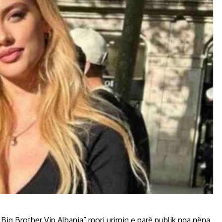
 Big Brother Vip Albania” mori urimin e parë publik nga nëna