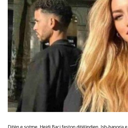
Ditën e sotme, Heidi Baci feston ditëlindjen. Ish-banorja e