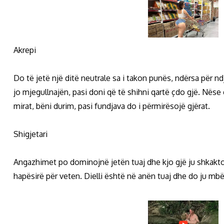
Akrepi
Do të jetë një ditë neutrale sa i takon punës, ndërsa për n
jo mjegullnajën, pasi doni që të shihni qartë çdo gjë. Nës
mirat, bëni durim, pasi fundjava do i përmirësojë gjërat.
Shigjetari
Angazhimet po dominojnë jetën tuaj dhe kjo gjë ju shkak
hapësirë për veten. Dielli është në anën tuaj dhe do ju mb