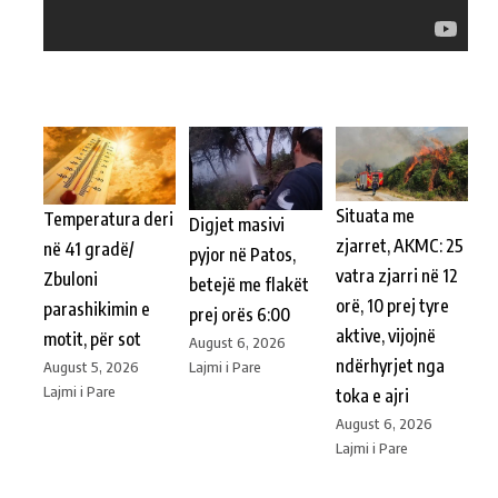
Situata me
Temperatura deri
Digjet masivi
zjarret, AKMC: 25
në 41 gradë/
pyjor në Patos,
vatra zjarri në 12
Zbuloni
betejë me flakët
orë, 10 prej tyre
parashikimin e
prej orës 6:00
aktive, vijojnë
motit, për sot
August 6, 2026
ndërhyrjet nga
Lajmi i Pare
August 5, 2026
Lajmi i Pare
toka e ajri
August 6, 2026
Lajmi i Pare