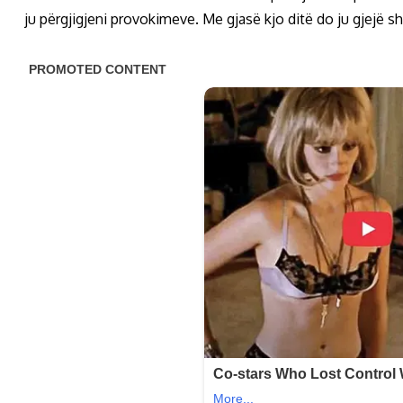
ju përgjigjeni provokimeve. Me gjasë kjo ditë do ju gjejë s