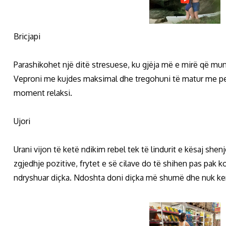
Bricjapi
Parashikohet një ditë stresuese, ku gjëja më e mirë që m
Veproni me kujdes maksimal dhe tregohuni të matur me per
moment relaksi.
Ujori
Urani vijon të ketë ndikim rebel tek të lindurit e kësaj she
zgjedhje pozitive, frytet e së cilave do të shihen pas pak
ndryshuar diçka. Ndoshta doni diçka më shumë dhe nuk ken