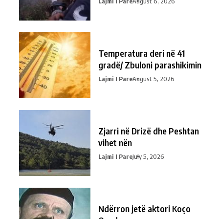
Lajmi I Pare
August 6, 2026
Temperatura deri në 41
gradë/ Zbuloni parashikimin
Lajmi I Pare
August 5, 2026
Zjarri në Drizë dhe Peshtan
vihet nën
Lajmi I Pare
July 5, 2026
Ndërron jetë aktori Koço