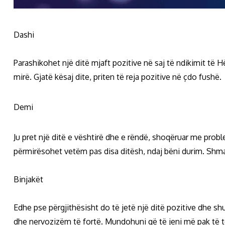
Dashi
Parashikohet një ditë mjaft pozitive në saj të ndikimit t
mirë. Gjatë kësaj dite, priten të reja pozitive në çdo fushë.
Demi
Ju pret një ditë e vështirë dhe e rëndë, shoqëruar me probl
përmirësohet vetëm pas disa ditësh, ndaj bëni durim. Shm
Binjakët
Edhe pse përgjithësisht do të jetë një ditë pozitive dhe sh
dhe nervozizëm të fortë. Mundohuni që të jeni më pak të t