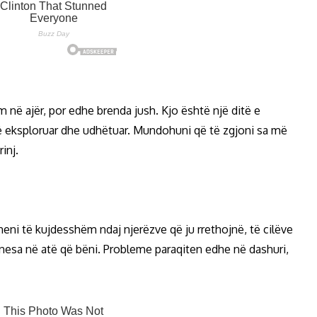
m në ajër, por edhe brenda jush. Kjo është një ditë e
 të eksploruar dhe udhëtuar. Mundohuni që të zgjoni sa më
inj.
heni të kujdesshëm ndaj njerëzve që ju rrethojnë, të cilëve
nesa në atë që bëni. Probleme paraqiten edhe në dashuri,