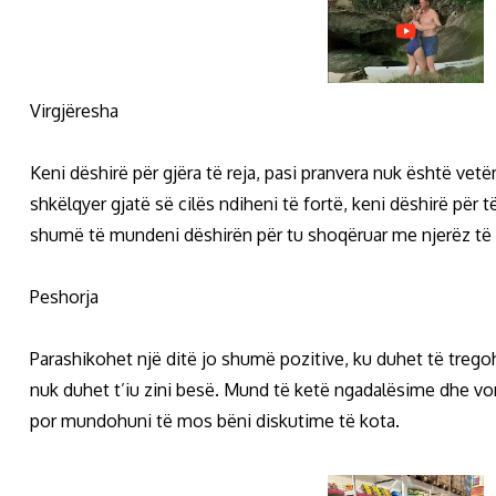
Virgjëresha
Keni dëshirë për gjëra të reja, pasi pranvera nuk është vetë
shkëlqyer gjatë së cilës ndiheni të fortë, keni dëshirë për
shumë të mundeni dëshirën për tu shoqëruar me njerëz të r
Peshorja
Parashikohet një ditë jo shumë pozitive, ku duhet të trego
nuk duhet t’iu zini besë. Mund të ketë ngadalësime dhe vo
por mundohuni të mos bëni diskutime të kota.