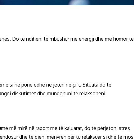
ë Hënës. Do të ndiheni të mbushur me energji dhe me humor të
eme si në punë edhe në jetën në çift. Situata do të
angni diskutimet dhe mundohuni të relaksoheni.
umë më mirë në raport me të kaluarat, do të përjetoni stres
endosur dhe të gjeni mënyrën për tu relaksuar si dhe të mos