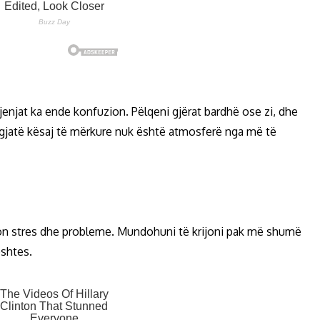
djenjat ka ende konfuzion. Pëlqeni gjërat bardhë ose zi, dhe
e gjatë kësaj të mërkure nuk është atmosferë nga më të
ton stres dhe probleme. Mundohuni të krijoni pak më shumë
ështes.