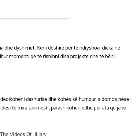
lia dhe dyshimet. Keni dëshirë për të ndryshuar diçka në
rdhur momenti që të rishihni disa projekte dhe të bëni
 ti dedikoheni dashurisë dhe kohës së humbur, sidomos nëse i
ësi të mira takimesh, parashikohen edhe për ata që janë