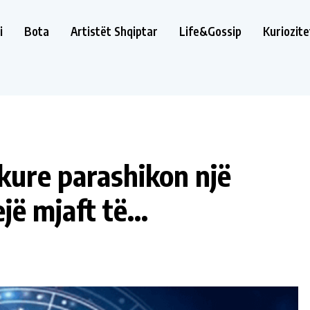
i
Bota
Artistët Shqiptar
Life&Gossip
Kuriozite
rkure parashikon një
jejë mjaft të…