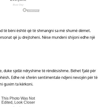
und të bëni është që të shmangni sa më shumë dëmet.
sonat që ju drejtoheni. Nëse mundeni shijoni edhe një
nje, duke sjellë ndryshime të rëndësishme. Bëhet fjalë për
 kohësh. Edhe në sferën sentimentale ndjeni nevojën për të
i guxim ta kërkoni.