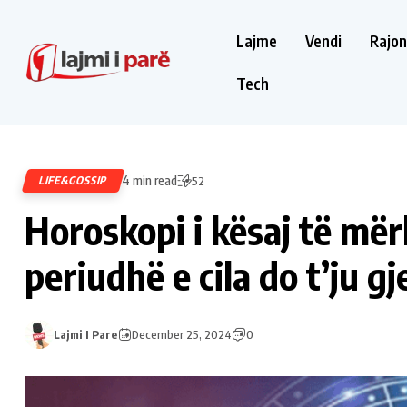
Lajme
Vendi
Rajon
Tech
4 min read
LIFE&GOSSIP
52
Horoskopi i kësaj të më
periudhë e cila do t’ju g
Lajmi I Pare
December 25, 2024
0