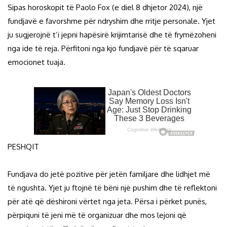
Sipas horoskopit të Paolo Fox (e diel 8 dhjetor 2024), një
fundjavë e favorshme për ndryshim dhe rritje personale. Yjet
ju sugjerojnë t’i jepni hapësirë krijimtarisë dhe të frymëzoheni
nga ide të reja. Përfitoni nga kjo fundjavë për të sqaruar
emocionet tuaja.
PESHQIT
Fundjava do jetë pozitive për jetën familjare dhe lidhjet më
të ngushta. Yjet ju ftojnë të bëni një pushim dhe të reflektoni
për atë që dëshironi vërtet nga jeta. Përsa i përket punës,
përpiquni të jeni më të organizuar dhe mos lejoni që