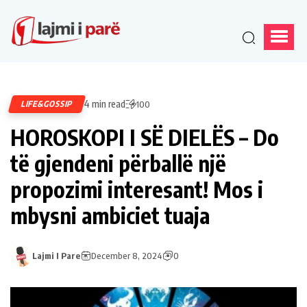
4 min read
LIFE&GOSSIP
100
HOROSKOPI I SË DIELËS – Do
të gjendeni përballë një
propozimi interesant! Mos i
mbysni ambiciet tuaja
Lajmi I Pare
December 8, 2024
0