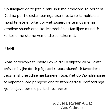
Kjo fundjavë do të jetë e mbushur me emocione të përziera.
Dëshira për t’u distancuar nga disa situata të komplikuara
mund të jetë e fortë, por yjet sugjerojnë të mos merrni
vendime shumë drastike. Marrëdhëniet familjare mund të
kërkojnë më shumë vëmendje se zakonisht.
LUANI
Sipas horoskopit të Paolo Fox (e diel 8 dhjetor 2024), gjatë
orëve në vijim do të përjetoni situata shumë të favorshme,
veçanërisht në lidhje me karrierën tuaj. Yjet do t’ju ndihmojnë
të kapërceni çdo pengesë dhe të fitoni qartësi. Përfitoni nga
kjo fundjavë për t’iu përkushtuar vetes.