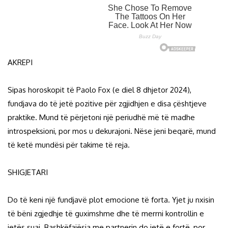
AKREPI
Sipas horoskopit të Paolo Fox (e diel 8 dhjetor 2024),
fundjava do të jetë pozitive për zgjidhjen e disa çështjeve
praktike. Mund të përjetoni një periudhë më të madhe
introspeksioni, por mos u dekurajoni. Nëse jeni beqarë, mund
të ketë mundësi për takime të reja.
SHIGJETARI
Do të keni një fundjavë plot emocione të forta. Yjet ju nxisin
të bëni zgjedhje të guximshme dhe të merrni kontrollin e
jetës suaj. Bashkëfajësia me partnerin do jetë e fortë, por