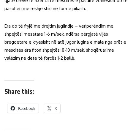
gjatë orëve të nxehta të mesditës e pasdite vranësirat do të
pasohen me reshje shiu në formë pikash.
Era do të fryjë me drejtim juglindje – veriperëndim me
shpejtësi mesatare 1-6 m/sek, ndërsa përgjatë vijës
bregdetare e kryesisht në atë jugor lugina e male nga orët e
mesditës era fiton shpejtësi 8-10 m/sek, shoqëruar me
valëzim në dete të forcës 1-2 ballë.
Share this:
Facebook
X