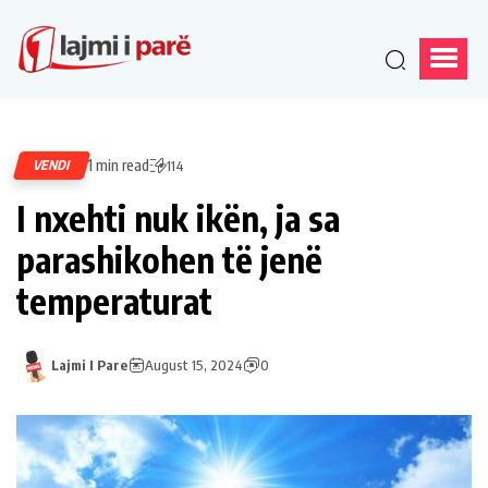
1 min read
VENDI
114
I nxehti nuk ikën, ja sa
parashikohen të jenë
temperaturat
Lajmi I Pare
August 15, 2024
0