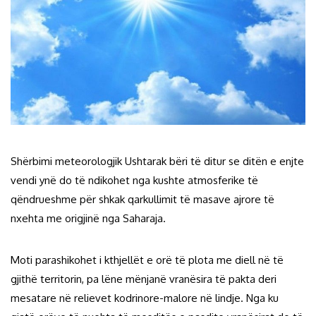
Shërbimi meteorologjik Ushtarak bëri të ditur se ditën e enjte
vendi ynë do të ndikohet nga kushte atmosferike të
qëndrueshme për shkak qarkullimit të masave ajrore të
nxehta me origjinë nga Saharaja.
Moti parashikohet i kthjellët e orë të plota me diell në të
gjithë territorin, pa lëne mënjanë vranësira të pakta deri
mesatare në relievet kodrinore-malore në lindje. Nga ku