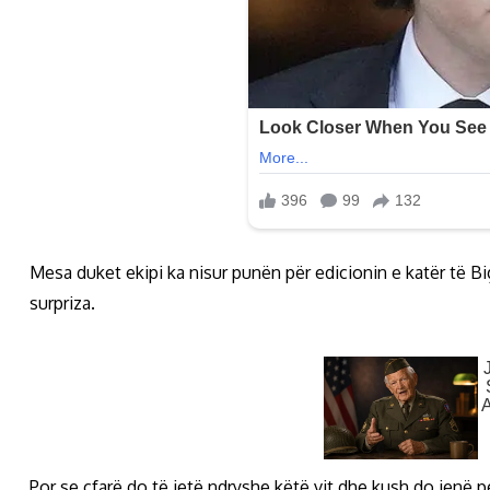
Mesa duket ekipi ka nisur punën për edicionin e katër të Big 
surpriza.
Por se çfarë do të jetë ndryshe këtë vit dhe kush do jenë 