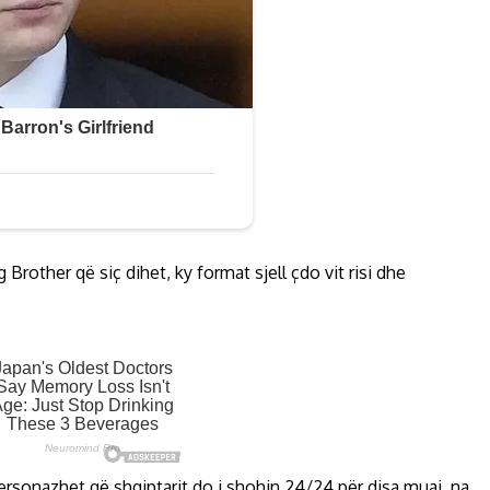
Brother që siç dihet, ky format sjell çdo vit risi dhe
personazhet që shqiptarit do i shohin 24/24 për disa muaj, na