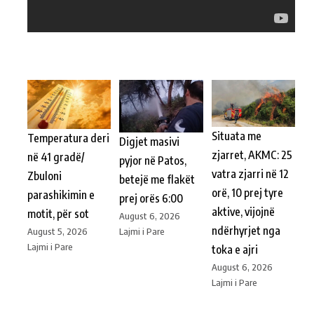
Situata me
Temperatura deri
Digjet masivi
zjarret, AKMC: 25
në 41 gradë/
pyjor në Patos,
vatra zjarri në 12
Zbuloni
betejë me flakët
orë, 10 prej tyre
parashikimin e
prej orës 6:00
aktive, vijojnë
motit, për sot
August 6, 2026
ndërhyrjet nga
Lajmi i Pare
August 5, 2026
Lajmi i Pare
toka e ajri
August 6, 2026
Lajmi i Pare