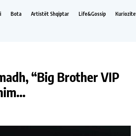
i
Bota
Artistët Shqiptar
Life&Gossip
Kuriozite
 madh, “Big Brother VIP
snim…