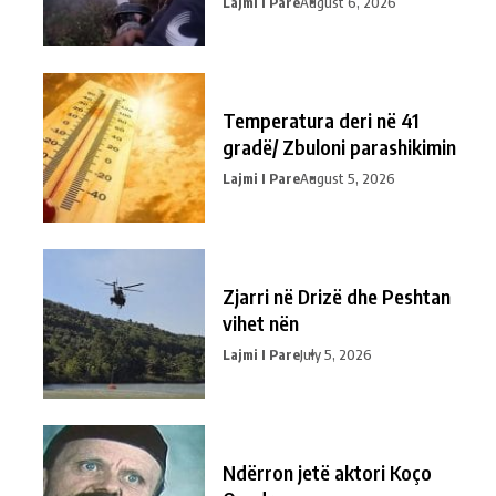
Lajmi I Pare
August 6, 2026
Temperatura deri në 41
gradë/ Zbuloni parashikimin
Lajmi I Pare
August 5, 2026
Zjarri në Drizë dhe Peshtan
vihet nën
Lajmi I Pare
July 5, 2026
Ndërron jetë aktori Koço