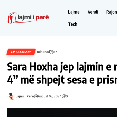
Lajme
Vendi
Rajon
Tech
1 min read
LIFE&GOSSIP
123
Sara Hoxha jep lajmin e
4” më shpejt sesa e pri
Lajmi I Pare
August 16, 2024
0