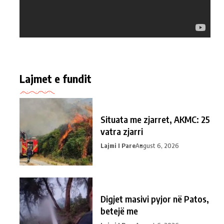
Lajmet e fundit
Situata me zjarret, AKMC: 25
vatra zjarri
Lajmi I Pare
August 6, 2026
Digjet masivi pyjor në Patos,
betejë me