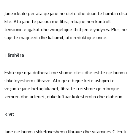
Janë ideale për ata që janë në dietë dhe duan të humbin disa
kile. Ato janë të pasura me fibra, mbajnë nën kontroll
tensionin e gjakut dhe zvogëlojnë thithjen e yndyrës. Plus, në
sajë të magnezit dhe kaliumit, ato reduktojnë urinë.
Tërshëra
Është një nga drithërat me shumë cilësi dhe është një burim i
shkëlqyeshëm i fibrave. Ato që e bëjnë këtë ushqim të
veçantë janë betaglukanet, fibra të tretshme që mbrojnë
zemrën dhe arteriet, duke luftuar kolesterolin dhe diabetin.
Kivit
Janë një burim i shkëlqyeshëm i fibrave dhe vitaminës C. Fruti