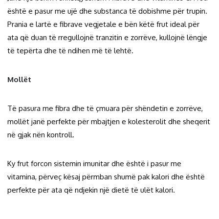
është e pasur me ujë dhe substanca të dobishme për trupin.
Prania e lartë e fibrave vegjetale e bën këtë frut ideal për
ata që duan të rregullojnë tranzitin e zorrëve, kullojnë lëngje
të tepërta dhe të ndihen më të lehtë.
Mollët
Të pasura me fibra dhe të çmuara për shëndetin e zorrëve,
mollët janë perfekte për mbajtjen e kolesterolit dhe sheqerit
në gjak nën kontroll.
Ky frut forcon sistemin imunitar dhe është i pasur me
vitamina, përveç kësaj përmban shumë pak kalori dhe është
perfekte për ata që ndjekin një dietë të ulët kalori.