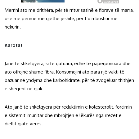
Merrini ato me drithëra, për të rritur sasinë e fibrave të marra,
ose me perime me gjethe jeshile, për t’u mbushur me
hekurin.
Karotat
Janë të shkëlqyera, si të gatuara, edhe të papërpunuara dhe
ato ofrojnë shumë fibra. Konsumojini ato para një vakti të
bazuar në yndyrna dhe karbohidrate, për të zvogëluar thithjen
e sheqerit në gjak.
Ato janë të shkëlqyera për reduktimin e kolesterolit, forcimin
e sistemit imunitar dhe mbrojtjen e lëkurës nga rrezet e
diellit gjatë verës.