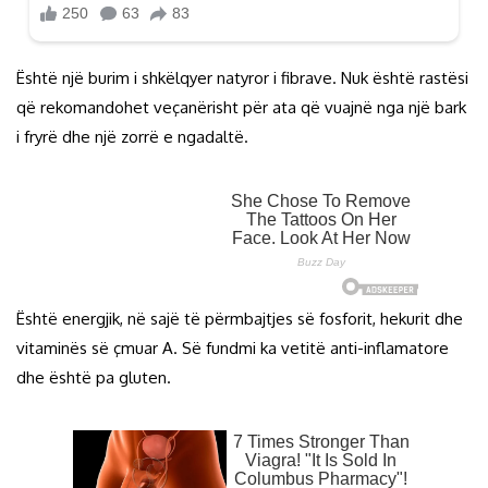
Është një burim i shkëlqyer natyror i fibrave. Nuk është rastësi
që rekomandohet veçanërisht për ata që vuajnë nga një bark
i fryrë dhe një zorrë e ngadaltë.
Është energjik, në sajë të përmbajtjes së fosforit, hekurit dhe
vitaminës së çmuar A. Së fundmi ka vetitë anti-inflamatore
dhe është pa gluten.