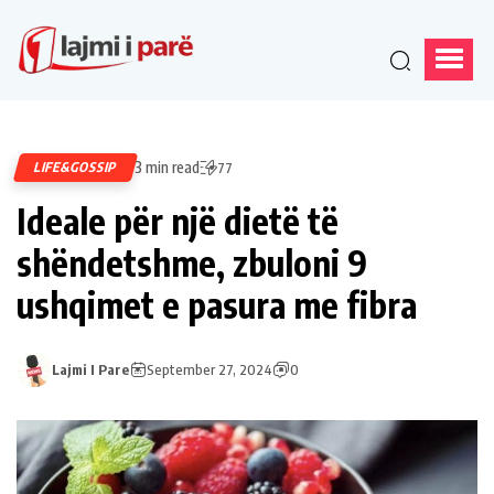
3 min read
LIFE&GOSSIP
77
Ideale për një dietë të
shëndetshme, zbuloni 9
ushqimet e pasura me fibra
Lajmi I Pare
September 27, 2024
0