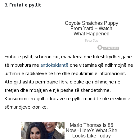
3. Frutat e pyllit
Frutat e pyllit, si boronicat, manaferra dhe luleshtrydhet, janë
të mbushura me
antioksidantë
dhe vitamina që ndihmojnë në
luftimin e radikalëve të lirë dhe reduktimin e inflamacionit.
Ato gjithashtu përmbajnë fibra dietike që ndihmojnë në
tretjen dhe mbajtjen e një peshe të shëndetshme.
Konsumimi i rregullt i frutave të pyllit mund të ulë rrezikun e
sëmundjeve kronike.