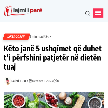
3 min read
LIFE&GOSSIP
97
Këto janë 5 ushqimet që duhet
t’i përfshini patjetër në dietën
tuaj
Lajmi I Pare
October 1, 2024
0