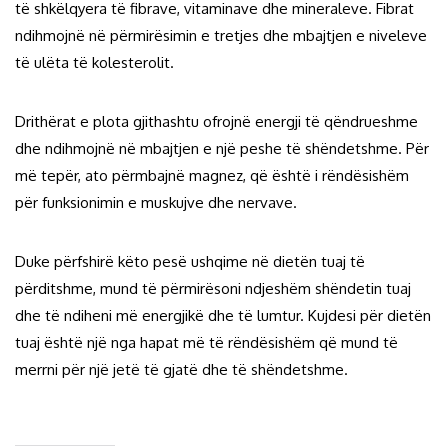
të shkëlqyera të fibrave, vitaminave dhe mineraleve. Fibrat
ndihmojnë në përmirësimin e tretjes dhe mbajtjen e niveleve
të ulëta të kolesterolit.
Drithërat e plota gjithashtu ofrojnë energji të qëndrueshme
dhe ndihmojnë në mbajtjen e një peshe të shëndetshme. Për
më tepër, ato përmbajnë magnez, që është i rëndësishëm
për funksionimin e muskujve dhe nervave.
Duke përfshirë këto pesë ushqime në dietën tuaj të
përditshme, mund të përmirësoni ndjeshëm shëndetin tuaj
dhe të ndiheni më energjikë dhe të lumtur. Kujdesi për dietën
tuaj është një nga hapat më të rëndësishëm që mund të
merrni për një jetë të gjatë dhe të shëndetshme.