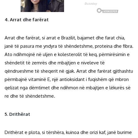
4. Arrat dhe farërat
Arrat dhe farërat, si arrat e Brazilit, bajamet dhe farat chia,
janë të pasura me yndyra të shëndetshme, proteina dhe fibra.
Ato ndihmojnë në uljen e kolesterolit të keq, përmirësimin e
shëndetit të zemrës dhe mbajtjen e niveleve të
qëndrueshme të sheqerit në gjak. Arrat dhe farërat gjithashtu
përmbajnë vitaminë E, një antioksidant i fuqishëm që mbron
qelizat nga dëmtimet dhe ndihmon në mbajtjen e lëkurës së
re dhe të shëndetshme.
5. Drithërat
Drithërat e plota, si tërshëra, kuinoa dhe orizi kaf, janë burime