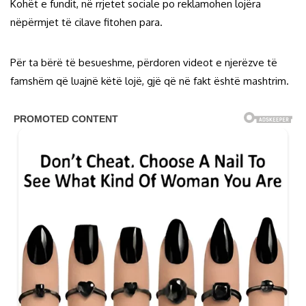
Kohët e fundit, në rrjetet sociale po reklamohen lojëra
nëpërmjet të cilave fitohen para.
Për ta bërë të besueshme, përdoren videot e njerëzve të
famshëm që luajnë këtë lojë, gjë që në fakt është mashtrim.