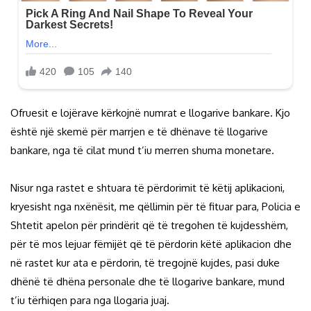
Ofruesit e lojërave kërkojnë numrat e llogarive bankare. Kjo
është një skemë për marrjen e të dhënave të llogarive
bankare, nga të cilat mund t’iu merren shuma monetare.
Nisur nga rastet e shtuara të përdorimit të këtij aplikacioni,
kryesisht nga nxënësit, me qëllimin për të fituar para, Policia e
Shtetit apelon për prindërit që të tregohen të kujdesshëm,
për të mos lejuar fëmijët që të përdorin këtë aplikacion dhe
në rastet kur ata e përdorin, të tregojnë kujdes, pasi duke
dhënë të dhëna personale dhe të llogarive bankare, mund
t’iu tërhiqen para nga llogaria juaj.