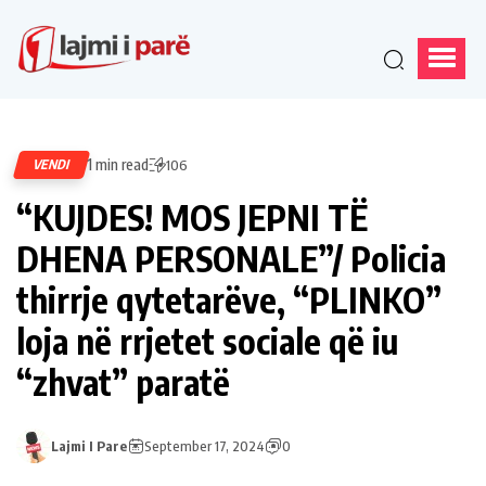
1 min read
VENDI
106
“KUJDES! MOS JEPNI TË
DHENA PERSONALE”/ Policia
thirrje qytetarëve, “PLINKO”
loja në rrjetet sociale që iu
“zhvat” paratë
Lajmi I Pare
September 17, 2024
0