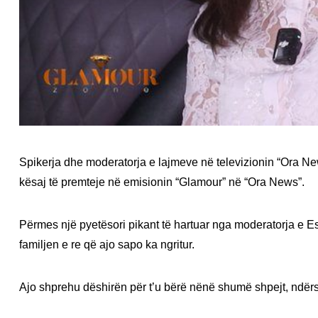
Spikerja dhe moderatorja e lajmeve në televizionin “Ora New
kësaj të premteje në emisionin “Glamour” në “Ora News”.
Përmes një pyetësori pikant të hartuar nga moderatorja e Es
familjen e re që ajo sapo ka ngritur.
Ajo shprehu dëshirën për t’u bërë nënë shumë shpejt, ndërsa