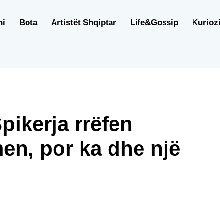
ni
Bota
Artistët Shqiptar
Life&Gossip
Kuriozi
pikerja rrëfen
men, por ka dhe një