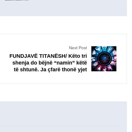
Next Post
FUNDJAVË TITANËSH/ Këto tri
shenja do bëjnë “namin” këtë
të shtunë. Ja çfarë thonë yjet