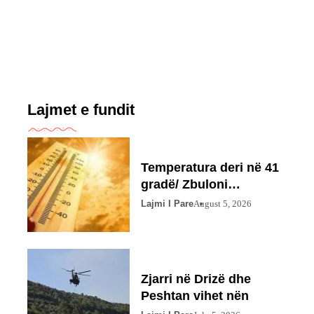
Lajmet e fundit
Temperatura deri në 41
gradë/ Zbuloni
parashikimin
Lajmi I Pare
August 5, 2026
Zjarri në Drizë dhe
Peshtan vihet nën