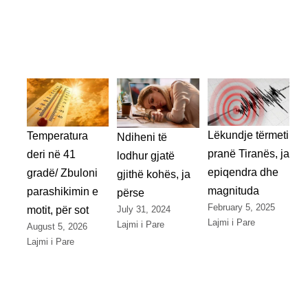
Lëkundje tërmeti
Temperatura
Ndiheni të
pranë Tiranës, ja
deri në 41
lodhur gjatë
epiqendra dhe
gradë/ Zbuloni
gjithë kohës, ja
magnituda
parashikimin e
përse
February 5, 2025
July 31, 2024
motit, për sot
Lajmi i Pare
Lajmi i Pare
August 5, 2026
Lajmi i Pare