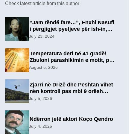
Check latest article from this author !
“Jam rëndë fare…”, Enxhi Nasufi
i përgjigjet pyetjeve për ish-in,
pas përfundimit të marrëdhënies
July 23, 2024
7-vjeçare në një lidhje të re?
Temperatura deri në 41 gradë/
Zbuloni parashikimin e motit, për
sot
August 5, 2026
Zjarri në Drizë dhe Peshtan vihet
nën kontroll pas mbi 9 orësh
operacion, u evakuuan
July 5, 2026
përkohësisht 7 familje
Ndërron jetë aktori Koço Qendro
July 4, 2026