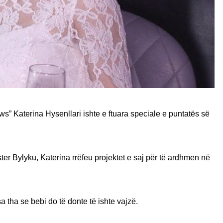
s” Katerina Hysenllari ishte e ftuara speciale e puntatës së
ter Bylyku, Katerina rrëfeu projektet e saj për të ardhmen në
 tha se bebi do të donte të ishte vajzë.