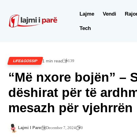
Lajme
Vendi
Rajo
Tech
1 min read
139
LIFE&GOSSIP
“Më nxore bojën” – S
dëshirat për të ardh
mesazh për vjehrrën
Lajmi I Pare
December 7, 2024
0