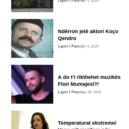
Lajmi I Pare
July 5, 2026
Ndërron jetë aktori Koço
Qendro
Lajmi I Pare
July 4, 2026
A do t’i rikthehet muzikës
Flori Mumajesi?/
Lajmi I Pare
June 30, 2026
Temperaturat ekstreme/