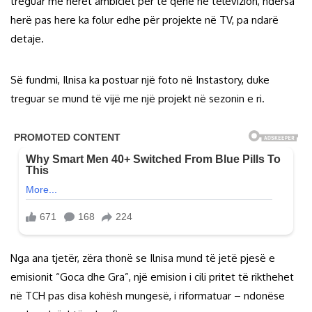
treguar më herët ambiciet për të qenë në televizion, ndërsa
herë pas here ka folur edhe për projekte në TV, pa ndarë
detaje.
Së fundmi, Ilnisa ka postuar një foto në Instastory, duke
treguar se mund të vijë me një projekt në sezonin e ri.
Nga ana tjetër, zëra thonë se Ilnisa mund të jetë pjesë e
emisionit “Goca dhe Gra”, një emision i cili pritet të rikthehet
në TCH pas disa kohësh mungesë, i riformatuar – ndonëse