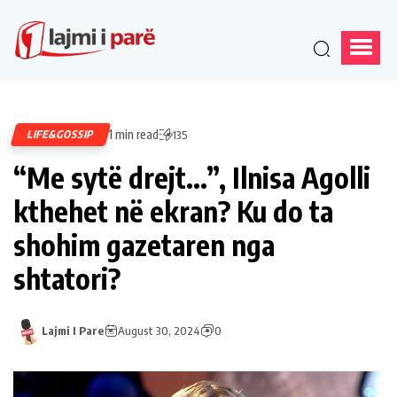
1 min read
LIFE&GOSSIP
135
“Me sytë drejt…”, Ilnisa Agolli
kthehet në ekran? Ku do ta
shohim gazetaren nga
shtatori?
Lajmi I Pare
August 30, 2024
0