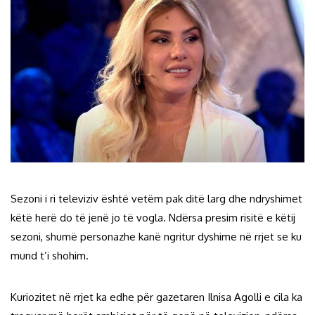
Sezoni i ri televiziv është vetëm pak ditë larg dhe ndryshimet
këtë herë do të jenë jo të vogla. Ndërsa presim risitë e këtij
sezoni, shumë personazhe kanë ngritur dyshime në rrjet se ku
mund t’i shohim.
Kuriozitet në rrjet ka edhe për gazetaren Ilnisa Agolli e cila ka