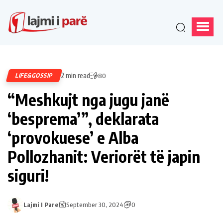
2 min read
LIFE&GOSSIP
80
“Meshkujt nga jugu janë
‘besprema’”, deklarata
‘provokuese’ e Alba
Pollozhanit: Veriorët të japin
siguri!
Lajmi I Pare
September 30, 2024
0