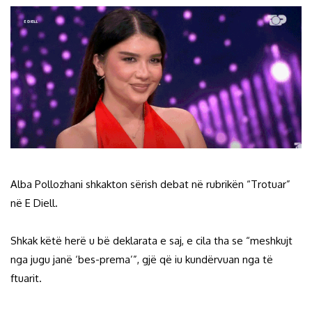
Alba Pollozhani shkakton sërish debat në rubrikën “Trotuar”
në E Diell.
Shkak këtë herë u bë deklarata e saj, e cila tha se “meshkujt
nga jugu janë ‘bes-prema’”, gjë që iu kundërvuan nga të
ftuarit.