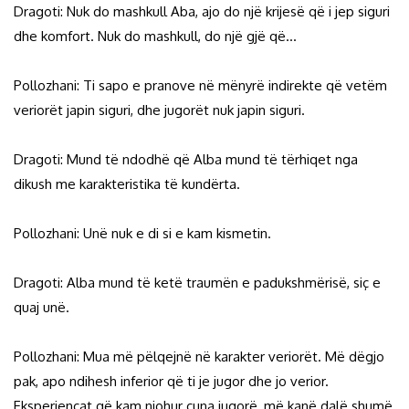
Dragoti: Nuk do mashkull Aba, ajo do një krijesë që i jep siguri
dhe komfort. Nuk do mashkull, do një gjë që…
Pollozhani: Ti sapo e pranove në mënyrë indirekte që vetëm
veriorët japin siguri, dhe jugorët nuk japin siguri.
Dragoti: Mund të ndodhë që Alba mund të tërhiqet nga
dikush me karakteristika të kundërta.
Pollozhani: Unë nuk e di si e kam kismetin.
Dragoti: Alba mund të ketë traumën e padukshmërisë, siç e
quaj unë.
Pollozhani: Mua më pëlqejnë në karakter veriorët. Më dëgjo
pak, apo ndihesh inferior që ti je jugor dhe jo verior.
Eksperiencat që kam njohur çuna jugorë, më kanë dalë shumë