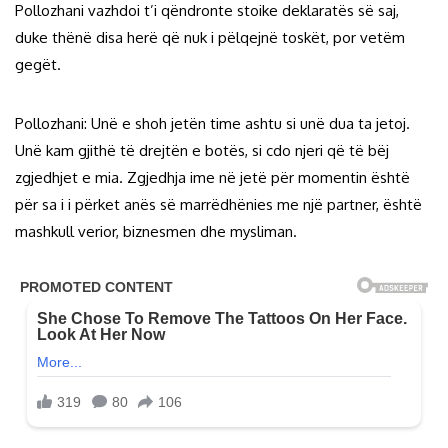
Pollozhani vazhdoi t’i qëndronte stoike deklaratës së saj,
duke thënë disa herë që nuk i pëlqejnë toskët, por vetëm
gegët.
Pollozhani: Unë e shoh jetën time ashtu si unë dua ta jetoj.
Unë kam gjithë të drejtën e botës, si cdo njeri që të bëj
zgjedhjet e mia. Zgjedhja ime në jetë për momentin është
për sa i i përket anës së marrëdhënies me një partner, është
mashkull verior, biznesmen dhe mysliman.