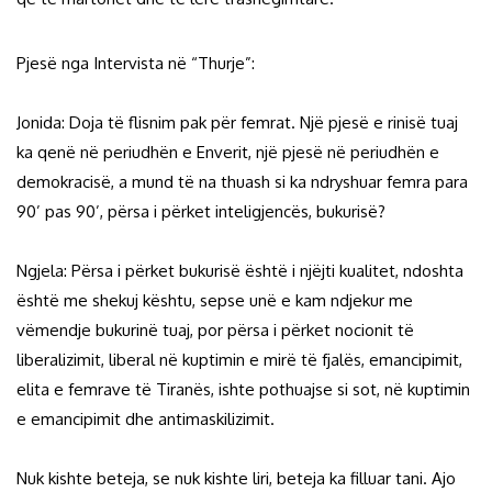
Pjesë nga Intervista në “Thurje”:
Jonida: Doja të flisnim pak për femrat. Një pjesë e rinisë tuaj
ka qenë në periudhën e Enverit, një pjesë në periudhën e
demokracisë, a mund të na thuash si ka ndryshuar femra para
90’ pas 90’, përsa i përket inteligjencës, bukurisë?
Ngjela: Përsa i përket bukurisë është i njëjti kualitet, ndoshta
është me shekuj kështu, sepse unë e kam ndjekur me
vëmendje bukurinë tuaj, por përsa i përket nocionit të
liberalizimit, liberal në kuptimin e mirë të fjalës, emancipimit,
elita e femrave të Tiranës, ishte pothuajse si sot, në kuptimin
e emancipimit dhe antimaskilizimit.
Nuk kishte beteja, se nuk kishte liri, beteja ka filluar tani. Ajo