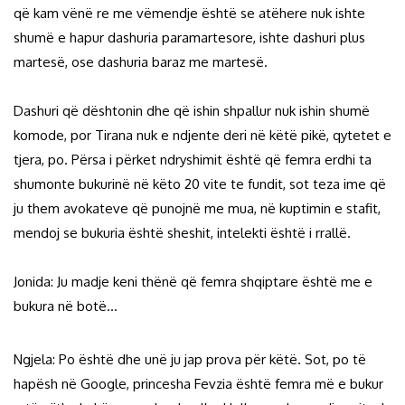
që kam vënë re me vëmendje është se atëhere nuk ishte
shumë e hapur dashuria paramartesore, ishte dashuri plus
martesë, ose dashuria baraz me martesë.
Dashuri që dështonin dhe që ishin shpallur nuk ishin shumë
komode, por Tirana nuk e ndjente deri në këtë pikë, qytetet e
tjera, po. Përsa i përket ndryshimit është që femra erdhi ta
shumonte bukurinë në këto 20 vite te fundit, sot teza ime që
ju them avokateve që punojnë me mua, në kuptimin e stafit,
mendoj se bukuria është sheshit, intelekti është i rrallë.
Jonida: Ju madje keni thënë që femra shqiptare është me e
bukura në botë…
Ngjela: Po është dhe unë ju jap prova për këtë. Sot, po të
hapësh në Google, princesha Fevzia është femra më e bukur