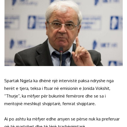
Spartak Ngjela ka dhënë një intervistë paksa ndryshe nga
herët e tjera, teksa i ftuar në emisionin e Jonida Vokshit,
“Thurje”, ka rrëfyer për bukurinë femërore dhe se sa i
meritojnë meshkujt shqiptarë, femrat shqiptare.
Ai po ashtu ka rrëfyer edhe arsyen se përse nuk ka preferuar
që të martohet dhe të lërë trashëgimtarë.