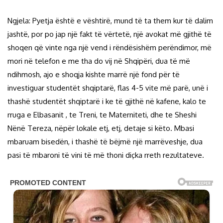
Ngjela: Pyetja është e vështirë, mund të ta them kur të dalim
jashtë, por po jap një fakt të vërtetë, një avokat më gjithë të
shoqen që vinte nga një vend i rëndësishëm perëndimor, më
mori në telefon e me tha do vij në Shqipëri, dua të më
ndihmosh, ajo e shoqja kishte marrë një fond për të
investiguar studentët shqiptarë, flas 4-5 vite më parë, unë i
thashë studentët shqiptarë i ke të gjithë në kafene, kalo te
rruga e Elbasanit , te Treni, te Materniteti, dhe te Sheshi
Nënë Tereza, nëpër lokale etj, etj, detaje si këto. Mbasi
mbaruam bisedën, i thashë të bëjmë një marrëveshje, dua
pasi të mbaroni të vini të më thoni diçka rreth rezultateve.