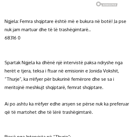
Ngjela: Femra shqiptare është më e bukura në botë! Ja pse
nuk jam martuar dhe të lë trashëgimtarë..
68316 0
Spartak Ngjela ka dhënë një intervistë paksa ndryshe nga
herët e tjera, teksa i ftuar në emisionin e Jonida Vokshit,
“Thurje”, ka rrëfyer për bukurinë femërore dhe se sa i
meritojnë meshkujt shqiptarë, femrat shqiptare.
Ai po ashtu ka rrëfyer edhe arsyen se përse nuk ka preferuar
që të martohet dhe të lërë trashëgimtarë.
Pjesë nga Intervista në “Thurje”: