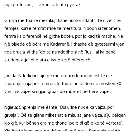
nga profesioni, si e konstatuat i pyeta?
Gruaja më tha se meshkujt kanë humor infantil, të nivelit të
fëmijës, kurse femrat rrinë të mërzitura. Ndodh si fenomen,
femra ka diferencë në gjithë botën, por jo kaq të madhe. Në
një bisedë që bëra me Kadarenë, i thashë që qytetërimi vjen
nga gruaja, ai tha ‘do të na ndodhë si në Rusi’, ai ka qënë
student atje, dhe ata e kanë këtë diferencë.
Jonida: Ndërkohë, ajo që më erdhi ndërmend është një
shprehje juaja për femrën. Ju thoni, nëse deri në moshën 30
vjeç një vajzë si ngjan gruas do mbetet përherë vajzë.
Ngjela: Shprehja ime është “Bukurinë nuk e ka vajza, por
gruaja”. Që të gjitha mikeshat e mia, sa janë vajza, s’ju pëlqen
kjo gjë, kur bëhen gra më thonë ‘po e di që e ke të vërtetë’.
Kjo është kryesorja, po duhet të jetë grua. Shprehja e dytë