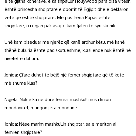
e të gjitha kohërave, e ka shpallur Hollywood para disa vitesh,
është princesha shqiptare e oborrit të Egjipit dhe e deklaron
vetë që është shqiptare. Më pas Irena Papas është
shqiptare, ti i ngjan pak asaj, e kam fjalën te syri skenik.
Unë kam biseduar me njerëz që kanë ardhur këtu, më kanë
thënë bukuria ështe padiskutueshme, klasi ende nuk është në
nivelet e duhura.
Jonida: Çfarë duhet të bëjë një femër shqiptare që të ketë
më shumë klas?
Ngjela: Nuk e ka në dorë femra, mashkulli nuk i krijon
mondanitet, mungon jeta mondane.
Jonida: Nëse marim mashkullin shqiptar, sa e meriton ai
femrën shqiptare?