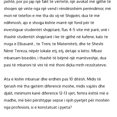
jashtë, por po jap një fakt të vërtetë, një avokat më gjithë të
shoqen që vinte nga një vend i rëndësishëm perëndimor, më
mori në telefon e me tha do vij në Shqipëri, dua të më
ndihmosh, ajo e shoqja kishte marrë një fond për të
investiguar studentët shqiptarë, flas 4-5 vite më parë, unë i
thashë studentët shqiptarë i ke të gjithë në kafene, kalo te
rruga e Elbasanit , te Treni, te Materniteti, dhe te Sheshi
Nënë Tereza, nëpër lokale etj, etj, detaje si këto. Mbasi
mbaruam bisedën, i thashë të bëjmë një marrëveshje, dua
pasi të mbaroni të vini të më thoni diçka rreth rezultateve.
Ata e kishin mbaruar dhe erdhën pas 10 ditësh. Midis të
tjerash më tha gjetëm diferencë moshe, midis vajzës dhe
djalit, minimumi kanë diference 12-13 vjet, femra është më e
madhe, më bëri përshtypje sepse i njoh pyetjet për moshën
nga profesioni, si e konstatuat i pyeta?