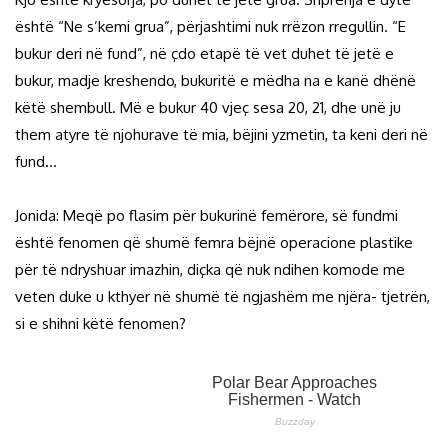
është “Ne s’kemi grua”, përjashtimi nuk rrëzon rregullin. “E
bukur deri në fund”, në çdo etapë të vet duhet të jetë e
bukur, madje kreshendo, bukuritë e mëdha na e kanë dhënë
këtë shembull. Më e bukur 40 vjeç sesa 20, 21, dhe unë ju
them atyre të njohurave të mia, bëjini yzmetin, ta keni deri në
fund…
Jonida: Meqë po flasim për bukurinë femërore, së fundmi
është fenomen që shumë femra bëjnë operacione plastike
për të ndryshuar imazhin, diçka që nuk ndihen komode me
veten duke u kthyer në shumë të ngjashëm me njëra- tjetrën,
si e shihni këtë fenomen?