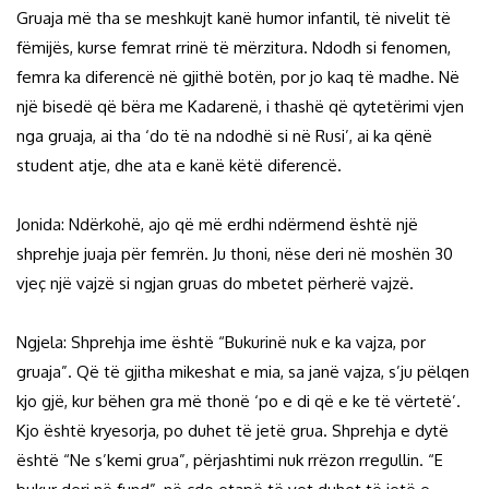
Gruaja më tha se meshkujt kanë humor infantil, të nivelit të
fëmijës, kurse femrat rrinë të mërzitura. Ndodh si fenomen,
femra ka diferencë në gjithë botën, por jo kaq të madhe. Në
një bisedë që bëra me Kadarenë, i thashë që qytetërimi vjen
nga gruaja, ai tha ‘do të na ndodhë si në Rusi’, ai ka qënë
student atje, dhe ata e kanë këtë diferencë.
Jonida: Ndërkohë, ajo që më erdhi ndërmend është një
shprehje juaja për femrën. Ju thoni, nëse deri në moshën 30
vjeç një vajzë si ngjan gruas do mbetet përherë vajzë.
Ngjela: Shprehja ime është “Bukurinë nuk e ka vajza, por
gruaja”. Që të gjitha mikeshat e mia, sa janë vajza, s’ju pëlqen
kjo gjë, kur bëhen gra më thonë ‘po e di që e ke të vërtetë’.
Kjo është kryesorja, po duhet të jetë grua. Shprehja e dytë
është “Ne s’kemi grua”, përjashtimi nuk rrëzon rregullin. “E