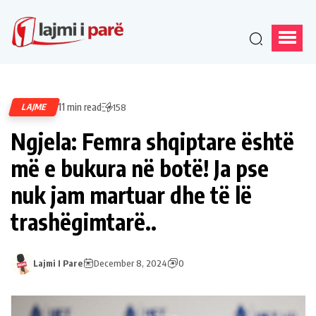
11 min read
LAJME
158
Ngjela: Femra shqiptare është
më e bukura në botë! Ja pse
nuk jam martuar dhe të lë
trashëgimtarë..
Lajmi I Pare
December 8, 2024
0