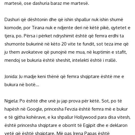
martesë, ose dashuria baraz me martesë.
Dashuri që dështonin dhe që ishin shpallur nuk ishin shumë
komode, por Tirana nuk e ndjente deri në këtë pikë, qytetet e
tjera, po. Përsa i përket ndryshimit është që femra erdhi ta
shumonte bukurinë në këto 20 vite te fundit, sot teza ime që
ju them avokateve që punojnë me mua, në kuptimin e stafit,
mendoj se bukuria është sheshit, intelekti është i rrallë.
Jonida: Ju madje keni thënë që femra shqiptare është me e
bukura në botë…
Ngjela: Po është dhe unë ju jap prova për këtë. Sot, po të
hapësh në Google, princesha Fevzia është femra më e bukur
e të gjitha kohërave, e ka shpallur Hollywood para disa vitesh,
është princesha shqiptare e oborrit të Egjipit dhe e deklaron
vetë që është shqiptare. Më pas Irena Papas është