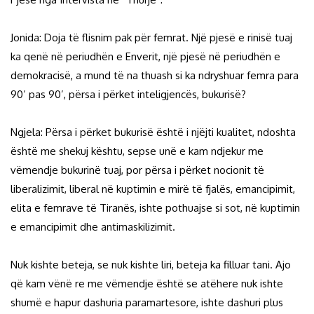
Jonida: Doja të flisnim pak për femrat. Një pjesë e rinisë tuaj
ka qenë në periudhën e Enverit, një pjesë në periudhën e
demokracisë, a mund të na thuash si ka ndryshuar femra para
90’ pas 90’, përsa i përket inteligjencës, bukurisë?
Ngjela: Përsa i përket bukurisë është i njëjti kualitet, ndoshta
është me shekuj kështu, sepse unë e kam ndjekur me
vëmendje bukurinë tuaj, por përsa i përket nocionit të
liberalizimit, liberal në kuptimin e mirë të fjalës, emancipimit,
elita e femrave të Tiranës, ishte pothuajse si sot, në kuptimin
e emancipimit dhe antimaskilizimit.
Nuk kishte beteja, se nuk kishte liri, beteja ka filluar tani. Ajo
që kam vënë re me vëmendje është se atëhere nuk ishte
shumë e hapur dashuria paramartesore, ishte dashuri plus