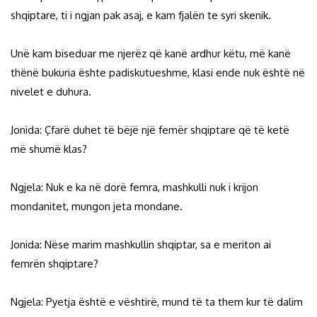
shqiptare, ti i ngjan pak asaj, e kam fjalën te syri skenik.
Unë kam biseduar me njerëz që kanë ardhur këtu, më kanë
thënë bukuria ështe padiskutueshme, klasi ende nuk është në
nivelet e duhura.
Jonida: Çfarë duhet të bëjë një femër shqiptare që të ketë
më shumë klas?
Ngjela: Nuk e ka në dorë femra, mashkulli nuk i krijon
mondanitet, mungon jeta mondane.
Jonida: Nëse marim mashkullin shqiptar, sa e meriton ai
femrën shqiptare?
Ngjela: Pyetja është e vështirë, mund të ta them kur të dalim