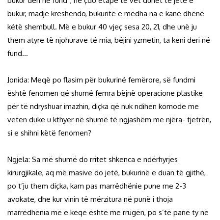
bukur deri në fund”, në çdo etapë të vet duhet të jetë e
bukur, madje kreshendo, bukuritë e mëdha na e kanë dhënë
këtë shembull. Më e bukur 40 vjeç sesa 20, 21, dhe unë ju
them atyre të njohurave të mia, bëjini yzmetin, ta keni deri në
fund…
Jonida: Meqë po flasim për bukurinë femërore, së fundmi
është fenomen që shumë femra bëjnë operacione plastike
për të ndryshuar imazhin, diçka që nuk ndihen komode me
veten duke u kthyer në shumë të ngjashëm me njëra- tjetrën,
si e shihni këtë fenomen?
Ngjela: Sa më shumë do rritet shkenca e ndërhyrjes
kirurgjikale, aq më masive do jetë, bukurinë e duan të gjithë,
po t’ju them diçka, kam pas marrëdhënie pune me 2-3
avokate, dhe kur vinin të mërzitura në punë i thoja
marrëdhënia më e keqe është me rrugën, po s’të panë ty në