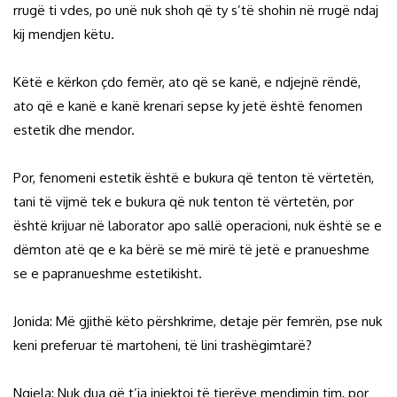
rrugë ti vdes, po unë nuk shoh që ty s’të shohin në rrugë ndaj
kij mendjen këtu.
Këtë e kërkon çdo femër, ato që se kanë, e ndjejnë rëndë,
ato që e kanë e kanë krenari sepse ky jetë është fenomen
estetik dhe mendor.
Por, fenomeni estetik është e bukura që tenton të vërtetën,
tani të vijmë tek e bukura që nuk tenton të vërtetën, por
është krijuar në laborator apo sallë operacioni, nuk është se e
dëmton atë qe e ka bërë se më mirë të jetë e pranueshme
se e papranueshme estetikisht.
Jonida: Më gjithë këto përshkrime, detaje për femrën, pse nuk
keni preferuar të martoheni, të lini trashëgimtarë?
Ngjela: Nuk dua që t’ja injektoj të tjerëve mendimin tim, por